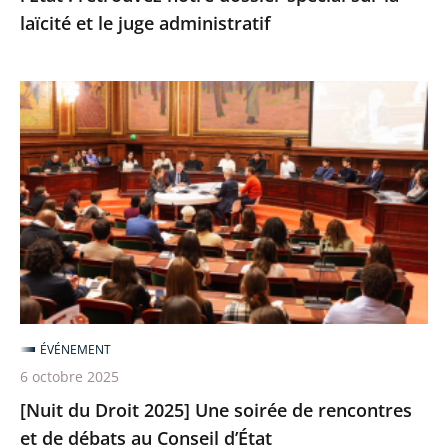
laïcité et le juge administratif
notre
dossier
spécial
[Nuit
sur
du
la
Droit
laïcité
2025]
et
Une
le
soirée
juge
de
administratif
rencontres
et
de
ÉVÉNEMENT
débats
6 octobre 2025
au
[Nuit du Droit 2025] Une soirée de rencontres
Conseil
et de débats au Conseil d’État