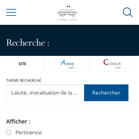
Ouvrir
Menu
la
modal
de
Recherche :
reche
ARIANEWEB
CONSILIA
SITE
THÈME RECHERCHÉ
Rechercher
Passer
Passer
Afficher :
les
les
Pertinence
filtres
filtres