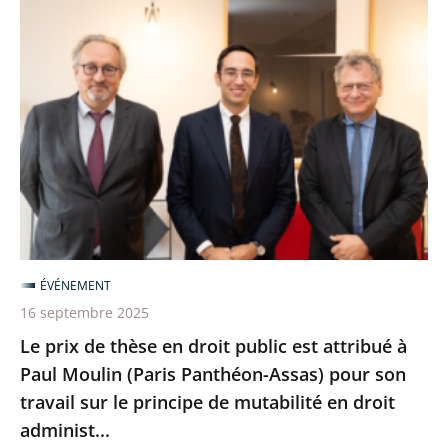
Le
prix
de
thèse
en
droit
public
est
attribué
à
ÉVÉNEMENT
Paul
16 septembre 2025
Moulin
Le prix de thèse en droit public est attribué à
(Paris
Paul Moulin (Paris Panthéon-Assas) pour son
Panthéon-
travail sur le principe de mutabilité en droit
Assas)
administ...
pour