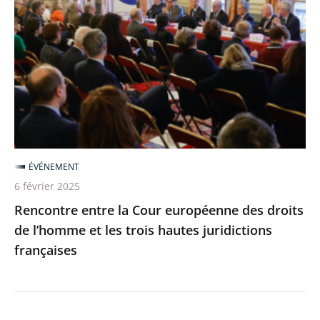
la
Cour
européenne
des
droits
de
l’homme
et
ÉVÉNEMENT
les
6 février 2025
trois
Rencontre entre la Cour européenne des droits
hautes
de l’homme et les trois hautes juridictions
juridictions
françaises
françaises