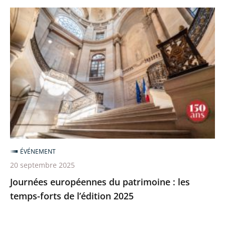
Journées
européennes
du
patrimoine
:
les
temps-
forts
de
l’édition
ÉVÉNEMENT
2025
20 septembre 2025
Journées européennes du patrimoine : les
temps-forts de l’édition 2025