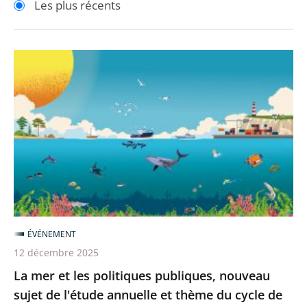
Les plus récents
pour
pour
arriver
arriver
après
avant
La
mer
et
les
politiques
publiques,
nouveau
sujet
de
l'étude
ÉVÉNEMENT
annuelle
12 décembre 2025
et
La mer et les politiques publiques, nouveau
thème
sujet de l'étude annuelle et thème du cycle de