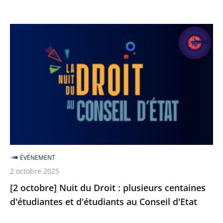
d’État
[2
octobre]
Nuit
du
Droit
:
plusieurs
centaines
d'étudiantes
et
ÉVÉNEMENT
d'étudiants
2 octobre 2025
au
[2 octobre] Nuit du Droit : plusieurs centaines
Conseil
d'étudiantes et d'étudiants au Conseil d'Etat
d'Etat