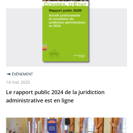
rapport
public
2024
de
la
juridiction
administrative
est
en
ÉVÉNEMENT
ligne
14 mai 2025
Le rapport public 2024 de la juridiction
administrative est en ligne
Rencontre
entre