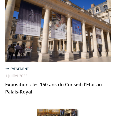
Exposition
:
les
150
ans
du
Conseil
d'Etat
au
Palais-
ÉVÉNEMENT
Royal
1 juillet 2025
Exposition : les 150 ans du Conseil d'Etat au
Palais-Royal
Le