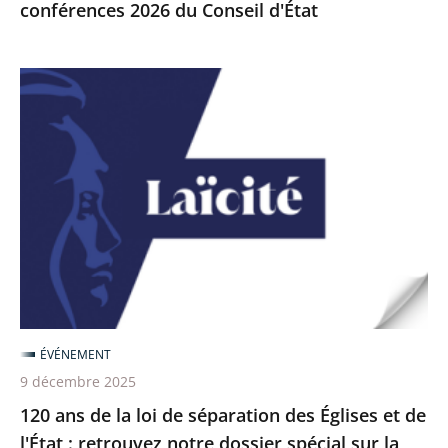
du
conférences 2026 du Conseil d'État
cycle
de
120
conférences
ans
2026
de
du
la
Conseil
loi
d'État
de
séparation
des
Églises
et
ÉVÉNEMENT
de
9 décembre 2025
l'État
120 ans de la loi de séparation des Églises et de
:
l'État : retrouvez notre dossier spécial sur la
retrouvez