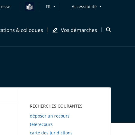
resse
FR
Accessibilité
cations & colloques
Vos démarches
Ouvrir
la
modale
de
recherche
AWEB
RECHERCHES COURANTES
déposer un recours
télérecours
carte des juridictions