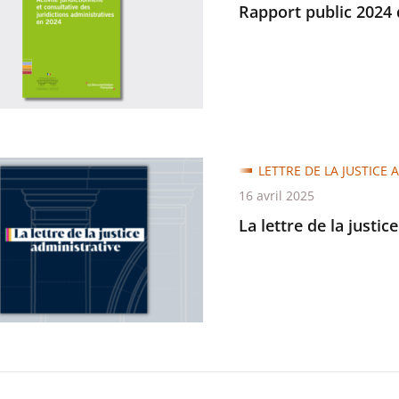
Rapport public 2024 d
on
trative
LETTRE DE LA JUSTICE 
16 avril 2025
La lettre de la justic
trative