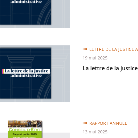
trative
LETTRE DE LA JUSTICE 
19 mai 2025
La lettre de la justic
trative
RAPPORT ANNUEL
13 mai 2025