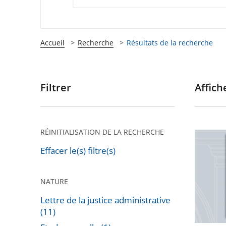
Accueil
Recherche
Résultats de la recherche
Filtrer
Affiche
Passer
les
filtres
pour
RÉINITIALISATION DE LA RECHERCHE
La
arriver
lettre
Effacer le(s) filtre(s)
après
de
la
NATURE
justice
Lettre de la justice administrative
adminis
(11)
n°88