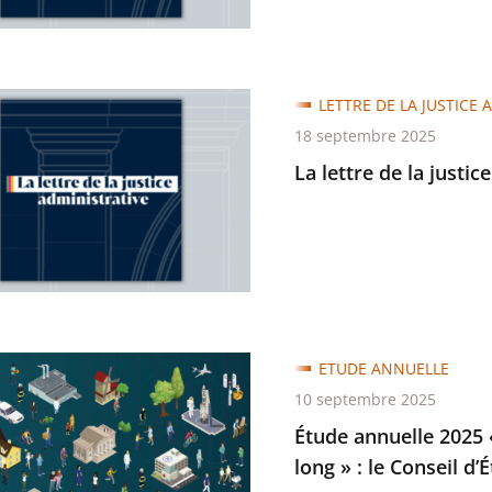
LETTRE DE LA JUSTICE 
18 septembre 2025
La lettre de la justic
trative
ETUDE ANNUELLE
e
10 septembre 2025
Étude annuelle 2025 «
long » : le Conseil d