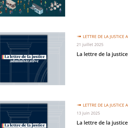
e
LETTRE DE LA JUSTICE 
21 juillet 2025
La lettre de la justic
trative
LETTRE DE LA JUSTICE 
tions
13 juin 2025
La lettre de la justic