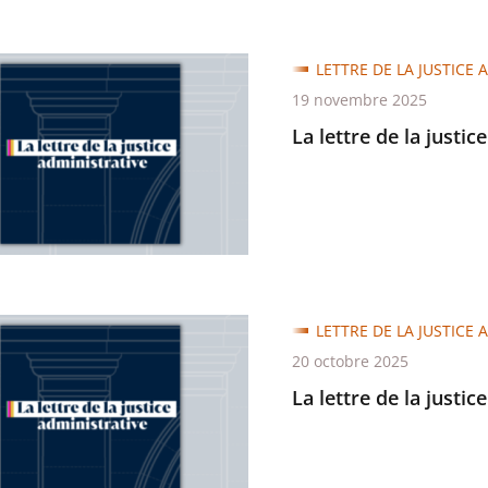
LETTRE DE LA JUSTICE 
19 novembre 2025
La lettre de la justic
trative
LETTRE DE LA JUSTICE 
20 octobre 2025
La lettre de la justic
trative