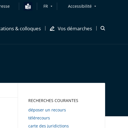
resse
FR
Accessibilité
cations & colloques
Vos démarches
Ouvrir
la
modale
de
recherche
AWEB
RECHERCHES COURANTES
déposer un recours
télérecours
carte des juridictions