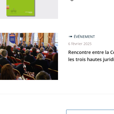
on
trative
tre
ÉVÉNEMENT
6 février 2025
Rencontre entre la 
les trois hautes jurid
enne
e