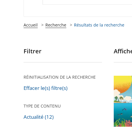
Accueil
Recherche
Résultats de la recherche
Filtrer
Affiche
Passer
les
filtres
pour
RÉINITIALISATION DE LA RECHERCHE
La
arriver
mer
Effacer le(s) filtre(s)
après
et
les
TYPE DE CONTENU
politiqu
Actualité (12)
publiqu
nouvea