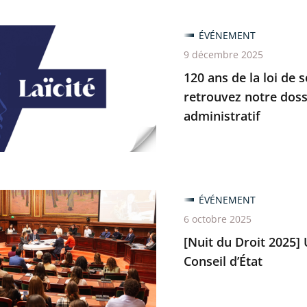
ÉVÉNEMENT
9 décembre 2025
e
120 ans de la loi de s
retrouvez notre dossie
administratif
ion
nces
ÉVÉNEMENT
6 octobre 2025
[Nuit du Droit 2025]
Conseil d’État
ez