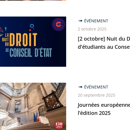
res
ÉVÉNEMENT
]
2 octobre 2025
[2 octobre] Nuit du D
d'étudiants au Consei
rs
ratif
es
antes
s
ÉVÉNEMENT
ennes
20 septembre 2025
ants
Journées européennes
ine
l’édition 2025