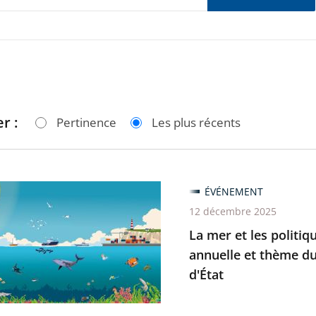
r :
Pertinence
Les plus récents
ÉVÉNEMENT
12 décembre 2025
La mer et les politiq
annuelle et thème du
es
d'État
es,
u