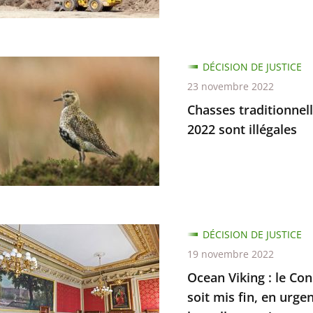
s
ge
es
ue
s
DÉCISION DE JUSTICE
nnelles
23 novembre 2022
Chasses traditionnell
2022 sont illégales
tions
DÉCISION DE JUSTICE
19 novembre 2022
Ocean Viking : le Con
soit mis fin, en urge