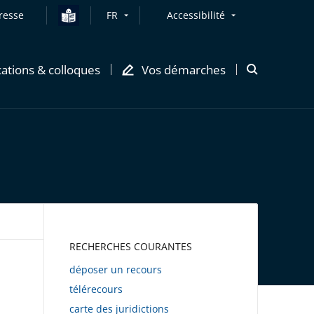
resse
FR
Accessibilité
cations & colloques
Vos démarches
Ouvrir
la
modale
de
recherche
AWEB
RECHERCHES COURANTES
déposer un recours
télérecours
carte des juridictions