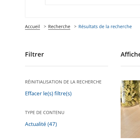
Accueil
Recherche
Résultats de la recherche
Filtrer
Affiche
Passer
les
filtres
pour
RÉINITIALISATION DE LA RECHERCHE
CBD
arriver
:
Effacer le(s) filtre(s)
après
Annulat
de
TYPE DE CONTENU
l’arrêté
Actualité (47)
interdis
la