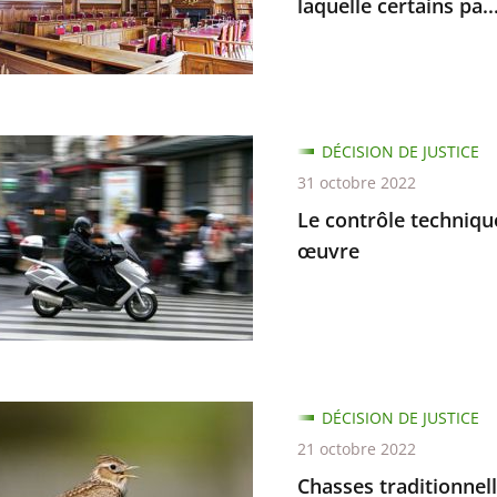
laquelle certains pa..
ant
DÉCISION DE JUSTICE
e
31 octobre 2022
ue
Le contrôle techniqu
œuvre
,
s
DÉCISION DE JUSTICE
ire
nnelles
21 octobre 2022
e
Chasses traditionnelle