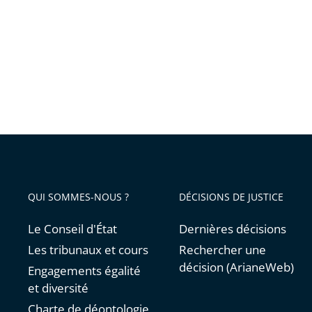
pas
l’expuls
de
M.
Hassan
Iquious
QUI SOMMES-NOUS ?
DÉCISIONS DE JUSTICE
Le Conseil d'État
Dernières décisions
Les tribunaux et cours
Rechercher une
décision (ArianeWeb)
Engagements égalité
et diversité
Charte de déontologie