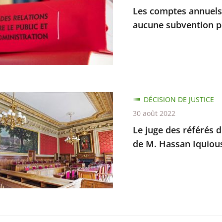
Les comptes annuels 
aucune subvention p
es
on
prise
DÉCISION DE JUSTICE
ion
30 août 2022
e
Le juge des référés d
de M. Hassan Iquiou
iqués
d