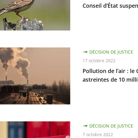
te
Conseil d’État suspen
n
DÉCISION DE JUSTICE
17 octobre 2022
Pollution de l’air : l
astreintes de 10 mill
d
es
tions
ne
DÉCISION DE JUSTICE
s
7 octobre 2022