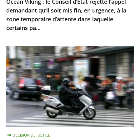
Ocean Viking : le Conseil d’État rejette l’appel
en
demandant qu’il soit mis fin, en urgence, à la
urgence,
zone temporaire d’attente dans laquelle
à
certains pa...
la
zone
Le
temporaire
contrôle
d’attente
technique
dans
des
laquelle
«
certains
deux-
pa...
roues
»
doit
être
DÉCISION DE JUSTICE
mis