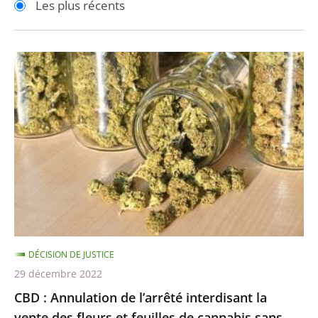
Les plus récents
pour
pour
arriver
arriver
après
avant
CBD
:
Annulation
de
l’arrêté
interdisant
la
vente
des
fleurs
DÉCISION DE JUSTICE
et
29 décembre 2022
feuilles
CBD : Annulation de l’arrêté interdisant la
de
vente des fleurs et feuilles de cannabis sans