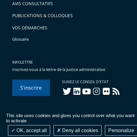
AVIS CONSULTATIFS
PUBLICATIONS & COLLOQUES
VOS DÉMARCHES
Glossaire
INFOLETTRE
Inscrivez-vous à la lettre de la Justice administrative
SUIVEZ LE CONSEIL D'ETAT
S'inscrire
twitter
linkedIn
youtube
instagram
flickr
rss
This site uses cookies and gives you control over what you want
© Conseil d'État 2026 -
Mentions légales
-
Cookies
-
Données
to activate
personnelles
-
Publications administratives
-
Accessibilité :
partiellement conforme
OK, accept all
Deny all cookies
Personalize