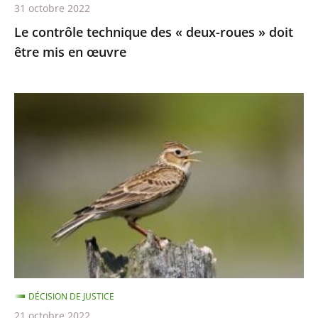
31 octobre 2022
en
Le contrôle technique des « deux-roues » doit
œuvre
être mis en œuvre
Chasses
traditionnelles
à
l'alouette
:
le
juge
des
référés
du
DÉCISION DE JUSTICE
Conseil
21 octobre 2022