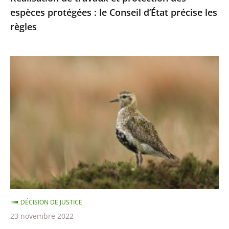
espèces protégées : le Conseil d’État précise les
les
règles
règles
Chasses
traditionnelles
des
oiseaux
:
les
autorisations
2021-
2022
sont
DÉCISION DE JUSTICE
illégales
23 novembre 2022