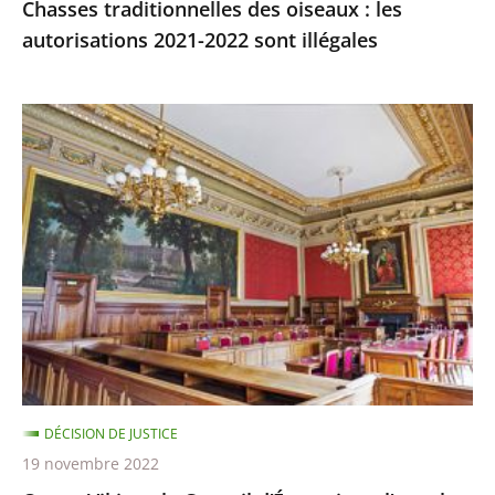
Chasses traditionnelles des oiseaux : les
autorisations 2021-2022 sont illégales
Ocean
Viking
:
le
Conseil
d’État
rejette
l’appel
demandant
qu’il
soit
DÉCISION DE JUSTICE
mis
19 novembre 2022
fin,