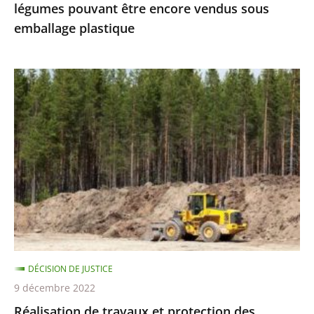
légumes pouvant être encore vendus sous
vendus
emballage plastique
sous
emballage
plastique
Réalisation
de
travaux
et
protection
des
espèces
protégées
:
le
DÉCISION DE JUSTICE
Conseil
9 décembre 2022
d’État
Réalisation de travaux et protection des
précise