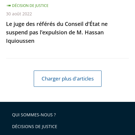
l’expulsion
DÉCISION DE JUSTICE
de
30 août 2022
M.
Le juge des référés du Conseil d'État ne
Hassan
suspend pas l’expulsion de M. Hassan
Iquioussen
Iquioussen
Charger plus d'articles
QUI SOMMES-NOUS ?
DÉCISIONS DE JUSTICE