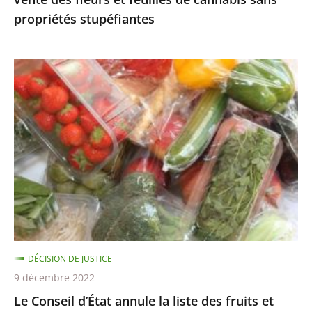
cannabis
propriétés stupéfiantes
sans
propriétés
stupéfiantes
Le
Conseil
d’État
annule
la
liste
des
fruits
et
légumes
DÉCISION DE JUSTICE
pouvant
9 décembre 2022
être
Le Conseil d’État annule la liste des fruits et
encore