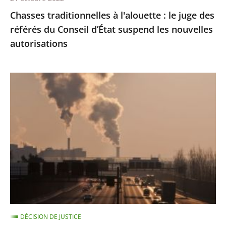
d’État
Chasses traditionnelles à l'alouette : le juge des
suspend
référés du Conseil d’État suspend les nouvelles
les
autorisations
nouvelles
autorisations
Pollution
de
l’air
:
le
Conseil
d'État
condamne
l’État
à
DÉCISION DE JUSTICE
payer