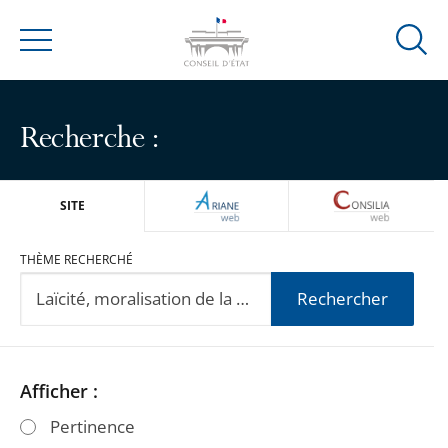
Ouvrir
Menu
la
modal
de
Recherche :
reche
ARIANEWEB
CONSILIA
SITE
THÈME RECHERCHÉ
Rechercher
Passer
Passer
Afficher :
les
les
Pertinence
filtres
filtres