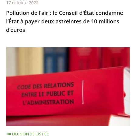
17 octobre 2022
deux
Pollution de l’air : le Conseil d'État condamne
astreintes
l’État à payer deux astreintes de 10 millions
de
d’euros
10
millions
d’euros
Les
comptes
annuels
d’une
fondation
d’entreprise
n’ayant
reçu
aucune
subvention
DÉCISION DE JUSTICE