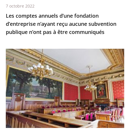
publique
7 octobre 2022
n’ont
Les comptes annuels d’une fondation
pas
d’entreprise n’ayant reçu aucune subvention
à
publique n’ont pas à être communiqués
être
communiqués
Le
juge
des
référés
du
Conseil
d'État
ne
suspend
pas