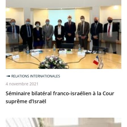
bilatéral
franco-
israélien
à
la
Cour
suprême
d’Israël
RELATIONS INTERNATIONALES
4 novembre 2021
Séminaire bilatéral franco-israélien à la Cour
suprême d’Israël
Séminaire