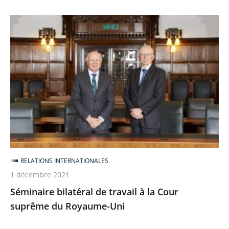
italien
Séminaire
bilatéral
de
travail
à
la
Cour
suprême
du
Royaume-
RELATIONS INTERNATIONALES
Uni
1 décembre 2021
Séminaire bilatéral de travail à la Cour
suprême du Royaume-Uni