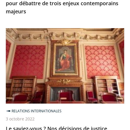
majeurs
pour débattre de trois enjeux contemporains
majeurs
Le
saviez-
vous
?
Nos
décisions
de
justice
disponibles
en
RELATIONS INTERNATIONALES
anglais
3 octobre 2022
et
Le saviez-vous ? Nos décisions de justice
espagnol