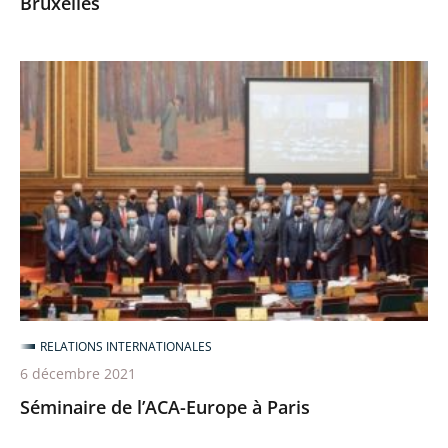
Bruxelles
Séminaire
de
l’ACA-
Europe
à
Paris
RELATIONS INTERNATIONALES
6 décembre 2021
Séminaire de l’ACA-Europe à Paris