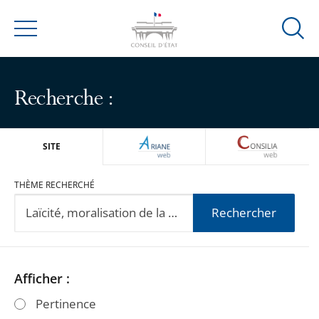
Ouvrir
Menu
la
modal
de
Recherche :
reche
ARIANEWEB
CONSILIA
SITE
THÈME RECHERCHÉ
Rechercher
Passer
Passer
Afficher :
les
les
Pertinence
filtres
filtres