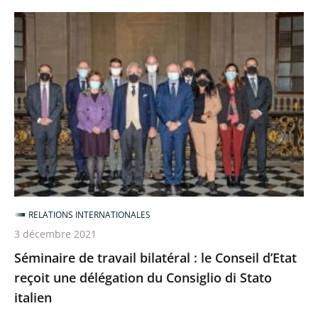
Séminaire
de
travail
bilatéral
:
le
Conseil
d’Etat
reçoit
une
RELATIONS INTERNATIONALES
délégation
3 décembre 2021
du
Séminaire de travail bilatéral : le Conseil d’Etat
Consiglio
reçoit une délégation du Consiglio di Stato
di
italien
Stato