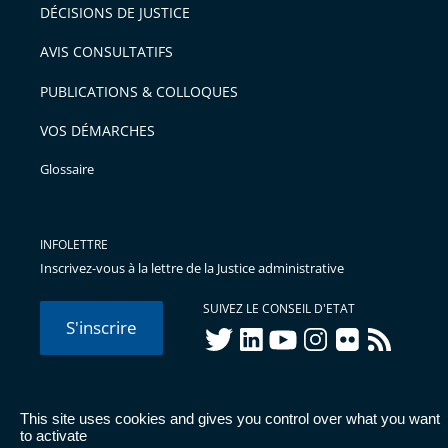
DÉCISIONS DE JUSTICE
AVIS CONSULTATIFS
PUBLICATIONS & COLLOQUES
VOS DÉMARCHES
Glossaire
INFOLETTRE
Inscrivez-vous à la lettre de la Justice administrative
SUIVEZ LE CONSEIL D'ETAT
S'inscrire
twitter
linkedIn
youtube
instagram
flickr
rss
This site uses cookies and gives you control over what you want
© Conseil d'État 2026 -
Mentions légales
-
Cookies
-
Données
to activate
personnelles
-
Publications administratives
-
Accessibilité :