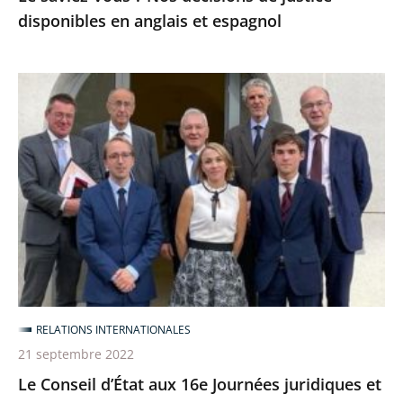
disponibles en anglais et espagnol
Le
Conseil
d’État
aux
16e
Journées
juridiques
et
administratives
franco-
RELATIONS INTERNATIONALES
croates
21 septembre 2022
Le Conseil d’État aux 16e Journées juridiques et