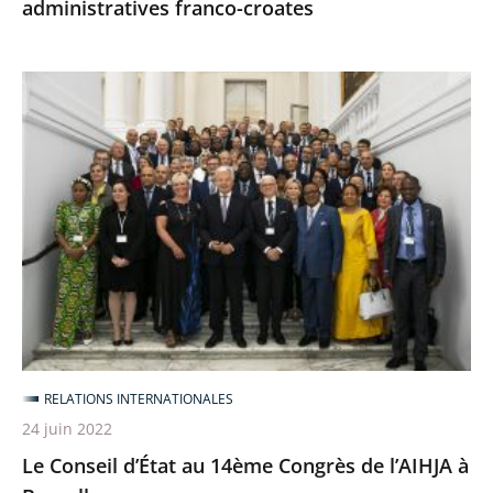
administratives franco-croates
Le
Conseil
d’État
au
14ème
Congrès
de
l’AIHJA
à
Bruxelles
RELATIONS INTERNATIONALES
24 juin 2022
Le Conseil d’État au 14ème Congrès de l’AIHJA à