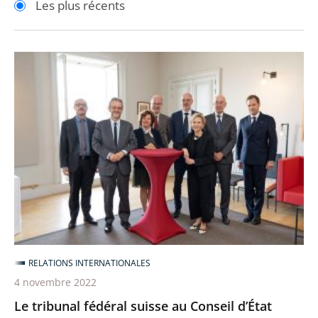
Les plus récents
pour
pour
arriver
arriver
après
avant
Le
tribunal
fédéral
suisse
au
Conseil
d’État
pour
débattre
de
trois
RELATIONS INTERNATIONALES
enjeux
4 novembre 2022
contemporains
Le tribunal fédéral suisse au Conseil d’État