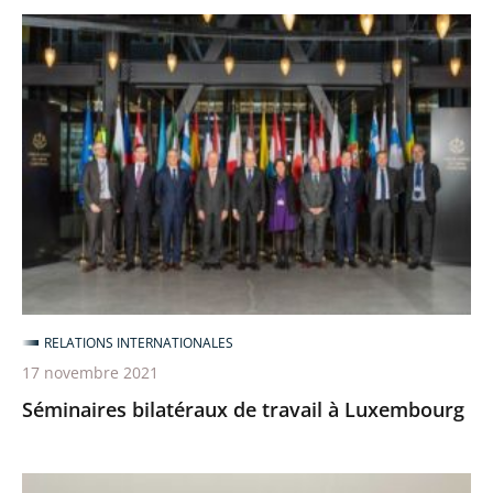
Séminaires
bilatéraux
de
travail
à
Luxembourg
RELATIONS INTERNATIONALES
17 novembre 2021
Séminaires bilatéraux de travail à Luxembourg
Séminaire