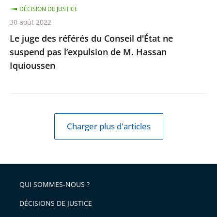
l’expulsion
DÉCISION DE JUSTICE
de
30 août 2022
M.
Le juge des référés du Conseil d'État ne
Hassan
suspend pas l’expulsion de M. Hassan
Iquioussen
Iquioussen
Charger plus d'articles
QUI SOMMES-NOUS ?
DÉCISIONS DE JUSTICE