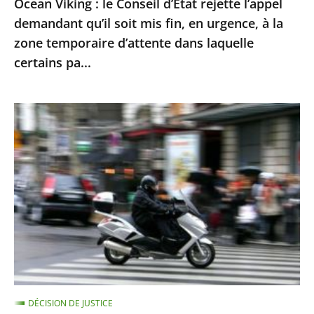
Ocean Viking : le Conseil d’État rejette l’appel
en
demandant qu’il soit mis fin, en urgence, à la
urgence,
zone temporaire d’attente dans laquelle
à
certains pa...
la
zone
Le
temporaire
contrôle
d’attente
technique
dans
des
laquelle
«
certains
deux-
pa...
roues
»
doit
être
DÉCISION DE JUSTICE
mis