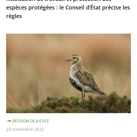
espèces protégées : le Conseil d’État précise les
les
règles
règles
Chasses
traditionnelles
des
oiseaux
:
les
autorisations
2021-
2022
sont
DÉCISION DE JUSTICE
illégales
23 novembre 2022