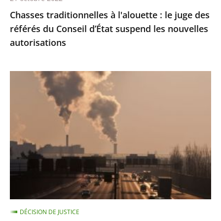
d’État
Chasses traditionnelles à l'alouette : le juge des
suspend
référés du Conseil d’État suspend les nouvelles
les
autorisations
nouvelles
autorisations
Pollution
de
l’air
:
le
Conseil
d'État
condamne
l’État
à
DÉCISION DE JUSTICE
payer