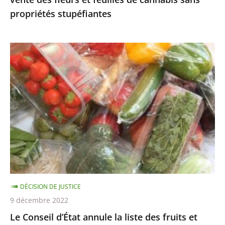
cannabis
propriétés stupéfiantes
sans
propriétés
stupéfiantes
Le
Conseil
d’État
annule
la
liste
des
fruits
et
légumes
DÉCISION DE JUSTICE
pouvant
9 décembre 2022
être
Le Conseil d’État annule la liste des fruits et
encore