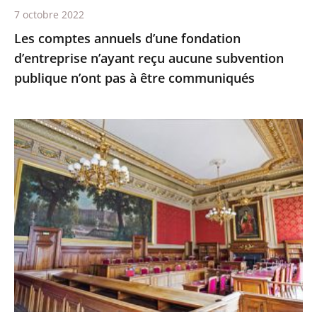
publique
7 octobre 2022
n’ont
Les comptes annuels d’une fondation
pas
d’entreprise n’ayant reçu aucune subvention
à
publique n’ont pas à être communiqués
être
communiqués
Le
juge
des
référés
du
Conseil
d'État
ne
suspend
pas