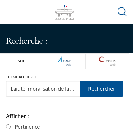
Ouvrir
Menu
la
modal
de
Recherche :
reche
ARIANEWEB
CONSILIA
SITE
THÈME RECHERCHÉ
Rechercher
Passer
Passer
Afficher :
les
les
Pertinence
filtres
filtres