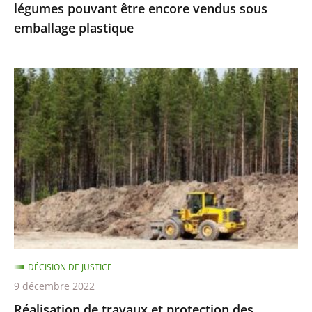
légumes pouvant être encore vendus sous
vendus
emballage plastique
sous
emballage
plastique
Réalisation
de
travaux
et
protection
des
espèces
protégées
:
le
DÉCISION DE JUSTICE
Conseil
9 décembre 2022
d’État
Réalisation de travaux et protection des
précise