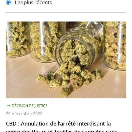
Les plus récents
pour
pour
arriver
arriver
après
avant
CBD
:
Annulation
de
l’arrêté
interdisant
la
vente
des
fleurs
DÉCISION DE JUSTICE
et
29 décembre 2022
feuilles
CBD : Annulation de l’arrêté interdisant la
de
vente des fleurs et feuilles de cannabis sans