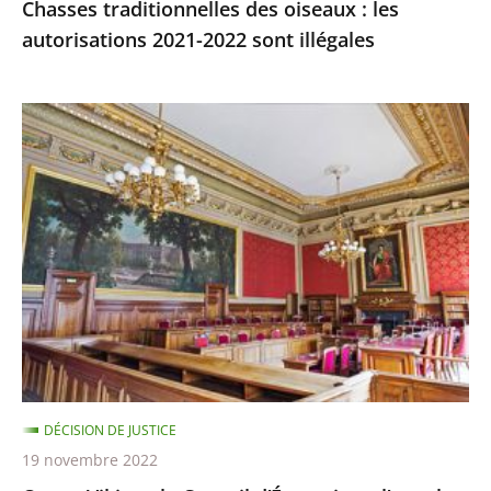
Chasses traditionnelles des oiseaux : les
autorisations 2021-2022 sont illégales
Ocean
Viking
:
le
Conseil
d’État
rejette
l’appel
demandant
qu’il
soit
DÉCISION DE JUSTICE
mis
19 novembre 2022
fin,