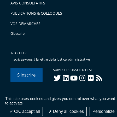
AVIS CONSULTATIFS
PUBLICATIONS & COLLOQUES
VOS DÉMARCHES
Glossaire
INFOLETTRE
Inscrivez-vous à la lettre de la Justice administrative
SUIVEZ LE CONSEIL D'ETAT
S'inscrire
twitter
linkedIn
youtube
instagram
flickr
rss
This site uses cookies and gives you control over what you want
© Conseil d'État 2026 -
Mentions légales
-
Cookies
-
Données
to activate
personnelles
-
Publications administratives
-
Accessibilité :
partiellement conforme
OK, accept all
Deny all cookies
Personalize