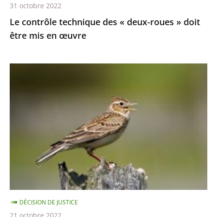
31 octobre 2022
en
Le contrôle technique des « deux-roues » doit
œuvre
être mis en œuvre
Chasses
traditionnelles
à
l'alouette
:
le
juge
des
référés
du
DÉCISION DE JUSTICE
Conseil
21 octobre 2022