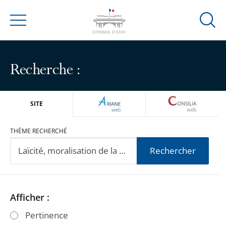
Ouvrir
Menu
la
modal
de
Recherche :
reche
ARIANEWEB
CONSILIA
SITE
THÈME RECHERCHÉ
Rechercher
Passer
Passer
Afficher :
les
les
Pertinence
filtres
filtres