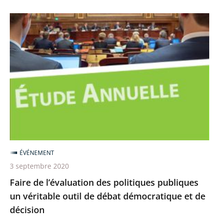
Faire
de
l’évaluation
des
politiques
publiques
un
véritable
outil
de
ÉVÉNEMENT
débat
3 septembre 2020
démocratique
Faire de l’évaluation des politiques publiques
et
un véritable outil de débat démocratique et de
de
décision
décision