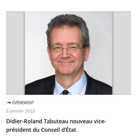
du
Conseil
Didier-
d’État
Roland
»
Tabuteau
nouveau
vice-
président
du
Conseil
d’État
ÉVÉNEMENT
5 janvier 2022
Didier-Roland Tabuteau nouveau vice-
président du Conseil d’État