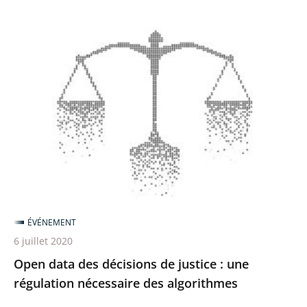
Open
data
des
décisions
de
justice
:
une
régulation
nécessaire
ÉVÉNEMENT
des
6 juillet 2020
algorithmes
Open data des décisions de justice : une
régulation nécessaire des algorithmes