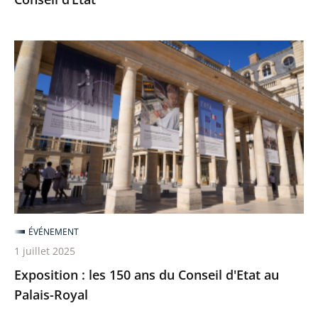
Exposition
:
les
150
ans
du
Conseil
d'Etat
au
Palais-
ÉVÉNEMENT
Royal
1 juillet 2025
Exposition : les 150 ans du Conseil d'Etat au
Palais-Royal