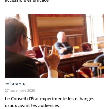
accessible et efficace
efficace
Le
Conseil
d’État
expérimente
les
échanges
oraux
avant
les
audiences
ÉVÉNEMENT
27 novembre 2020
Le Conseil d’État expérimente les échanges
oraux avant les audiences