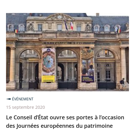
Le
Conseil
d’État
ouvre
ses
portes
à
l’occasion
des
Journées
ÉVÉNEMENT
européennes
15 septembre 2020
du
Le Conseil d’État ouvre ses portes à l’occasion
patrimoine
des Journées européennes du patrimoine