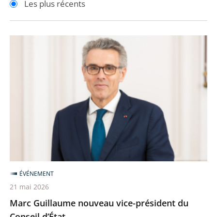
Les plus récents
pour
pour
arriver
arriver
après
avant
Marc
Guillaume
nouveau
vice-
président
du
Conseil
d’État
ÉVÉNEMENT
21 mai 2026
Marc Guillaume nouveau vice-président du
Conseil d’État