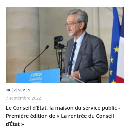
Le
Conseil
d’État,
la
maison
du
service
public
-
Première
ÉVÉNEMENT
édition
7 septembre 2022
de
Le Conseil d’État, la maison du service public -
«
Première édition de « La rentrée du Conseil
La
d’État »
rentrée