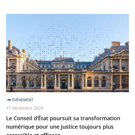
d’accessibilité
Le
Conseil
d’État
poursuit
sa
transformation
numérique
pour
une
justice
ÉVÉNEMENT
toujours
17 décembre 2020
plus
Le Conseil d’État poursuit sa transformation
accessible
numérique pour une justice toujours plus
et