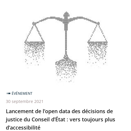
Lancement
de
l’open
data
des
décisions
de
justice
du
Conseil
ÉVÉNEMENT
d’État
30 septembre 2021
:
Lancement de l’open data des décisions de
vers
justice du Conseil d’État : vers toujours plus
toujours
d’accessibilité
plus