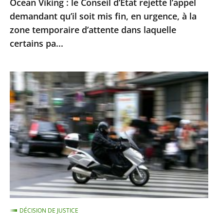
Ocean Viking : le Conseil d’État rejette l’appel
en
demandant qu’il soit mis fin, en urgence, à la
urgence,
zone temporaire d’attente dans laquelle
à
certains pa...
la
zone
Le
temporaire
contrôle
d’attente
technique
dans
des
laquelle
«
certains
deux-
pa...
roues
»
doit
être
DÉCISION DE JUSTICE
mis