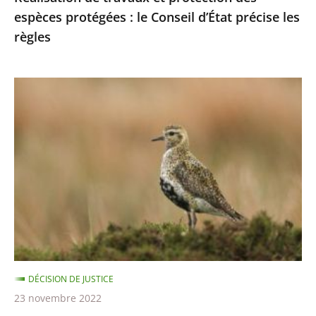
espèces protégées : le Conseil d’État précise les
les
règles
règles
Chasses
traditionnelles
des
oiseaux
:
les
autorisations
2021-
2022
sont
DÉCISION DE JUSTICE
illégales
23 novembre 2022