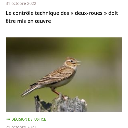
31 octobre 2022
en
Le contrôle technique des « deux-roues » doit
œuvre
être mis en œuvre
Chasses
traditionnelles
à
l'alouette
:
le
juge
des
référés
du
DÉCISION DE JUSTICE
Conseil
21 octobre 2022