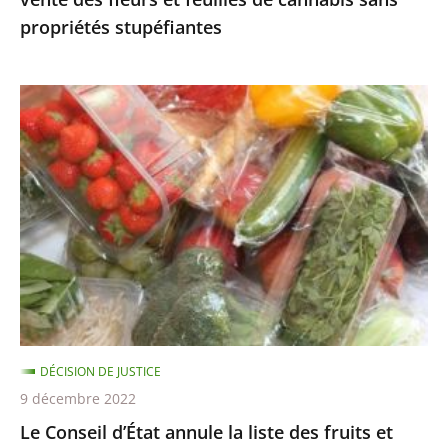
cannabis
propriétés stupéfiantes
sans
propriétés
stupéfiantes
Le
Conseil
d’État
annule
la
liste
des
fruits
et
légumes
DÉCISION DE JUSTICE
pouvant
9 décembre 2022
être
Le Conseil d’État annule la liste des fruits et
encore