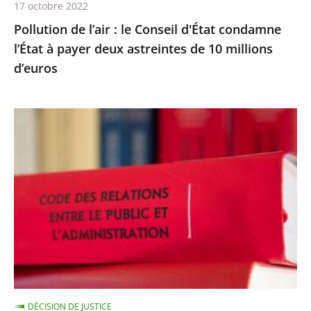
17 octobre 2022
deux
Pollution de l’air : le Conseil d'État condamne
astreintes
l’État à payer deux astreintes de 10 millions
de
d’euros
10
millions
d’euros
Les
comptes
annuels
d’une
fondation
d’entreprise
n’ayant
reçu
aucune
subvention
DÉCISION DE JUSTICE