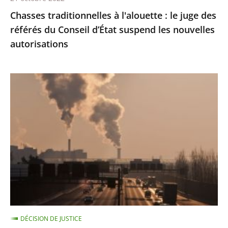
d’État
Chasses traditionnelles à l'alouette : le juge des
suspend
référés du Conseil d’État suspend les nouvelles
les
autorisations
nouvelles
autorisations
Pollution
de
l’air
:
le
Conseil
d'État
condamne
l’État
à
DÉCISION DE JUSTICE
payer