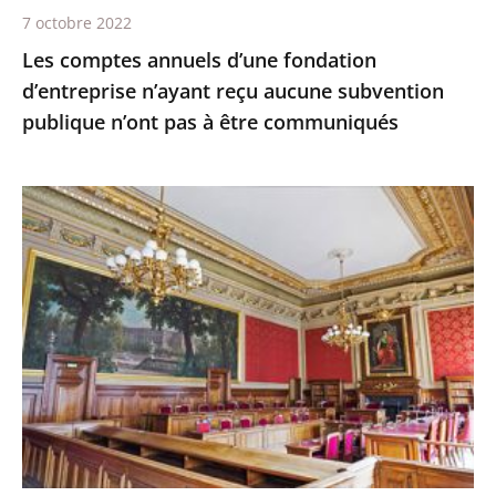
publique
7 octobre 2022
n’ont
Les comptes annuels d’une fondation
pas
d’entreprise n’ayant reçu aucune subvention
à
publique n’ont pas à être communiqués
être
communiqués
Le
juge
des
référés
du
Conseil
d'État
ne
suspend
pas