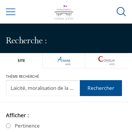
Ouvrir
Menu
la
modal
de
Recherche :
reche
ARIANEWEB
CONSILIA
SITE
THÈME RECHERCHÉ
Rechercher
Passer
Passer
Afficher :
les
les
Pertinence
filtres
filtres