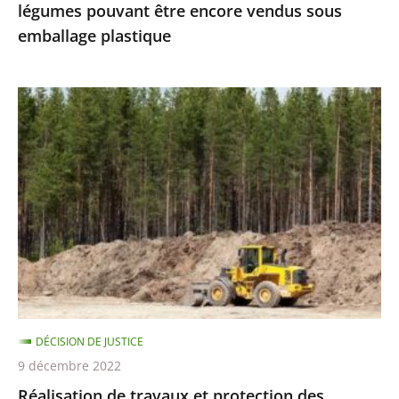
légumes pouvant être encore vendus sous
vendus
emballage plastique
sous
emballage
plastique
Réalisation
de
travaux
et
protection
des
espèces
protégées
:
le
DÉCISION DE JUSTICE
Conseil
9 décembre 2022
d’État
Réalisation de travaux et protection des
précise