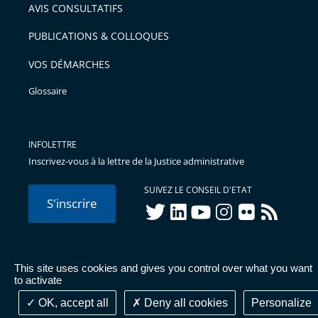
AVIS CONSULTATIFS
PUBLICATIONS & COLLOQUES
VOS DÉMARCHES
Glossaire
INFOLETTRE
Inscrivez-vous à la lettre de la Justice administrative
SUIVEZ LE CONSEIL D'ETAT
S'inscrire
twitter
linkedIn
youtube
instagram
flickr
rss
This site uses cookies and gives you control over what you want
© Conseil d'État 2026 -
Mentions légales
-
Cookies
-
Données
to activate
personnelles
-
Publications administratives
-
Accessibilité :
partiellement conforme
OK, accept all
Deny all cookies
Personalize