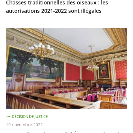
Chasses traditionnelles des oiseaux : les
autorisations 2021-2022 sont illégales
Ocean
Viking
:
le
Conseil
d’État
rejette
l’appel
demandant
qu’il
soit
DÉCISION DE JUSTICE
mis
19 novembre 2022
fin,