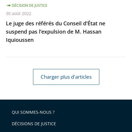
l’expulsion
DÉCISION DE JUSTICE
de
30 août 2022
M.
Le juge des référés du Conseil d'État ne
Hassan
suspend pas l’expulsion de M. Hassan
Iquioussen
Iquioussen
Charger plus d'articles
QUI SOMMES-NOUS ?
DÉCISIONS DE JUSTICE