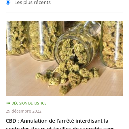
Les plus récents
pour
pour
arriver
arriver
après
avant
CBD
:
Annulation
de
l’arrêté
interdisant
la
vente
des
fleurs
DÉCISION DE JUSTICE
et
29 décembre 2022
feuilles
CBD : Annulation de l’arrêté interdisant la
de
vente des fleurs et feuilles de cannabis sans