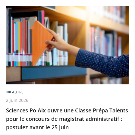
Sciences
Po
Aix
ouvre
une
Classe
Prépa
Talents
pour
le
AUTRE
concours
2 juin 2026
de
Sciences Po Aix ouvre une Classe Prépa Talents
magistrat
pour le concours de magistrat administratif :
administratif
postulez avant le 25 juin
: