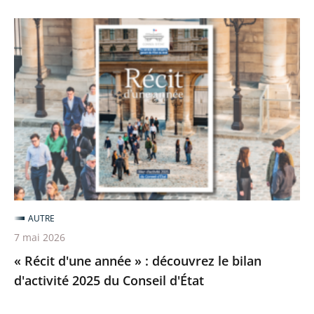
locales
«
Récit
d'une
année
»
:
découvrez
le
bilan
d'activité
AUTRE
2025
7 mai 2026
du
« Récit d'une année » : découvrez le bilan
Conseil
d'activité 2025 du Conseil d'État
d'État