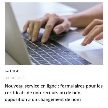
Nouveau
service
en
ligne
:
formulaires
pour
les
certificats
de
AUTRE
non-
30 avril 2026
recours
Nouveau service en ligne : formulaires pour les
ou
certificats de non-recours ou de non-
de
opposition à un changement de nom
non-
opposition