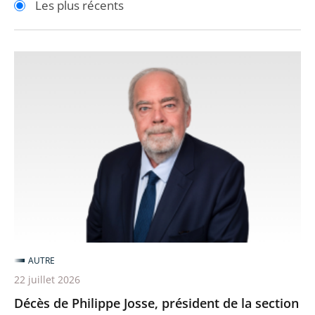
Les plus récents
pour
pour
arriver
arriver
après
avant
Décès
de
Philippe
Josse,
président
de
la
section
des
finances
AUTRE
22 juillet 2026
Décès de Philippe Josse, président de la section