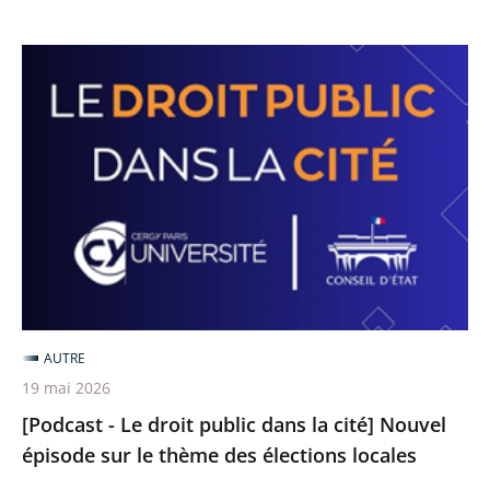
[Podcast
-
Le
droit
public
dans
la
cité]
Nouvel
épisode
AUTRE
sur
19 mai 2026
le
[Podcast - Le droit public dans la cité] Nouvel
thème
épisode sur le thème des élections locales
des
élections