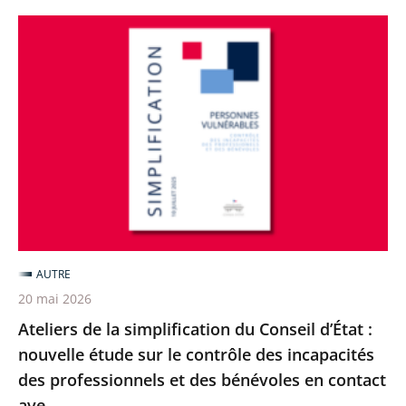
Ateliers
de
la
simplification
du
Conseil
d’État
:
nouvelle
étude
AUTRE
sur
20 mai 2026
le
Ateliers de la simplification du Conseil d’État :
contrôle
nouvelle étude sur le contrôle des incapacités
des
des professionnels et des bénévoles en contact
incapacités
ave...