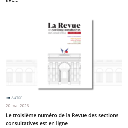
des
professionnels
et
Le
des
troisième
bénévoles
numéro
en
de
contact
la
ave...
Revue
des
sections
consultatives
est
AUTRE
en
20 mai 2026
ligne
Le troisième numéro de la Revue des sections
consultatives est en ligne