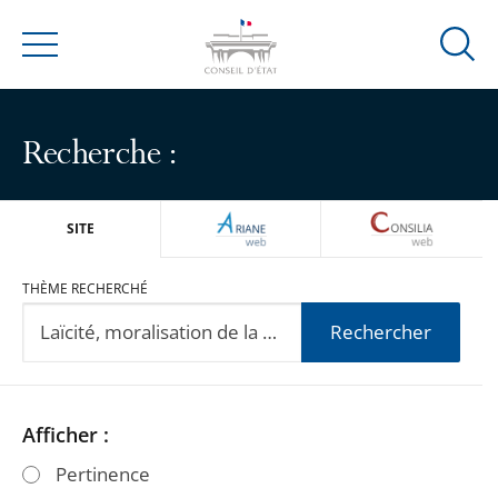
Ouvrir
Menu
la
modal
de
Recherche :
reche
ARIANEWEB
CONSILIA
SITE
THÈME RECHERCHÉ
Rechercher
Passer
Passer
Afficher :
les
les
Pertinence
filtres
filtres