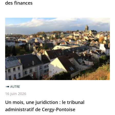
des finances
Un
mois,
une
juridiction
:
le
tribunal
administratif
de
Cergy-
AUTRE
Pontoise
16 juin 2026
Un mois, une juridiction : le tribunal
administratif de Cergy-Pontoise