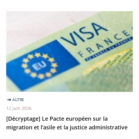
[Décryptage]
Le
Pacte
européen
sur
la
migration
et
l’asile
et
AUTRE
la
12 juin 2026
justice
[Décryptage] Le Pacte européen sur la
administrative
migration et l’asile et la justice administrative