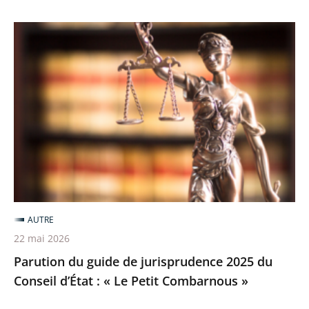
postulez
avant
Parution
le
du
25
guide
juin
de
jurisprudence
2025
du
Conseil
d’État
:
AUTRE
«
22 mai 2026
Le
Parution du guide de jurisprudence 2025 du
Petit
Conseil d’État : « Le Petit Combarnous »
Combarnous
»