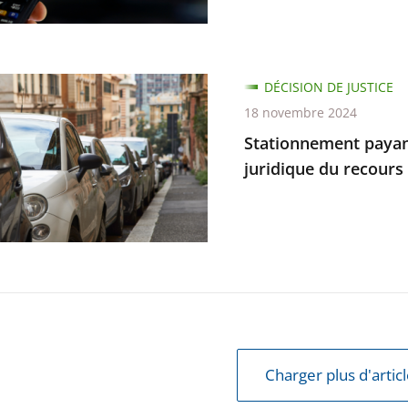
te
nement
DÉCISION DE JUSTICE
r
18 novembre 2024
e
Stationnement payant 
e
juridique du recours 
e
Charger plus d'artic