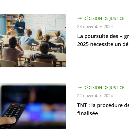
s
DÉCISION DE JUSTICE
se
te
28 novembre 2024
La poursuite des « gr
2025 nécessite un dé
tible
ion
s
ion
enne
DÉCISION DE JUSTICE
...
22 novembre 2024
TNT : la procédure d
e
ure
finalisée
n