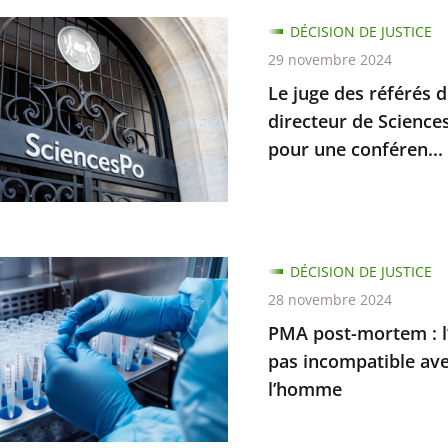
DÉCISION DE JUSTICE
29 novembre 2024
Le juge des référés d
directeur de Sciences
e
pour une conféren...
r
uences
d
DÉCISION DE JUSTICE
ce
28 novembre 2024
m
PMA post-mortem : l’i
pas incompatible ave
ction
l’homme
ur