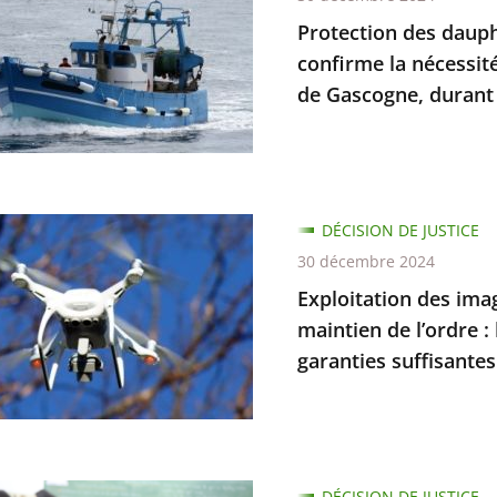
ts
s
Protection des dauphi
confirme la nécessit
de Gascogne, durant 
ins
tion
iale,
tion
DÉCISION DE JUSTICE
30 décembre 2024
e
Exploitation des ima
trées
maintien de l’ordre :
té
garanties suffisantes
ure
n
iction
DÉCISION DE JUSTICE