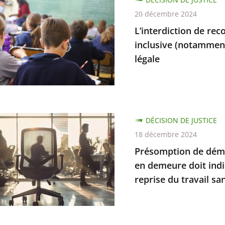
20 décembre 2024
L’interdiction de rec
inclusive (notamment
légale
e,
ts
e
e
e
ption
DÉCISION DE JUSTICE
ment
es
18 décembre 2024
tes
on
Présomption de démis
en demeure doit indi
)
reprise du travail san
on
gnement