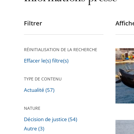
Filtrer
Affiche
Passer
les
filtres
pour
RÉINITIALISATION DE LA RECHERCHE
Cétacés
arriver
en
Effacer le(s) filtre(s)
après
captivit
:
TYPE DE CONTENU
la
Actualité (57)
législat
actuelle
NATURE
interdit
déjà
Décision de justice (54)
Protect
les
Autre (3)
des