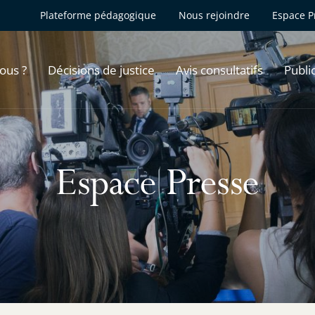
Plateforme pédagogique
Nous rejoindre
Espace P
ous ?
Décisions de justice
Avis consultatifs
Publi
Espace Presse