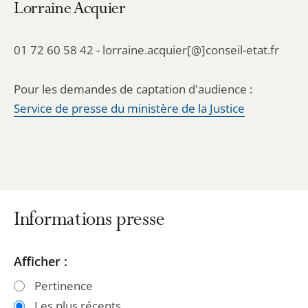
Lorraine Acquier
01 72 60 58 42 - lorraine.acquier[@]conseil-etat.fr
Pour les demandes de captation d'audience :
Service de presse du ministère de la Justice
Informations presse
Passer
Passer
Afficher :
les
les
Pertinence
filtres
filtres
Les plus récents