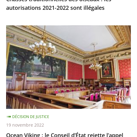
autorisations 2021-2022 sont illégales
Ocean
Viking
:
le
Conseil
d’État
rejette
l’appel
demandant
qu’il
soit
DÉCISION DE JUSTICE
mis
19 novembre 2022
fin,
Ocean Viking : le Conseil d’État rejette l’appel