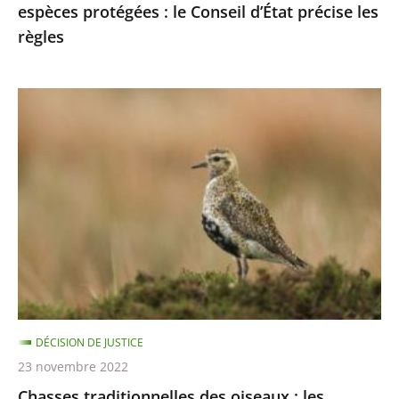
espèces protégées : le Conseil d’État précise les
les
règles
règles
Chasses
traditionnelles
des
oiseaux
:
les
autorisations
2021-
2022
sont
DÉCISION DE JUSTICE
illégales
23 novembre 2022
Chasses traditionnelles des oiseaux : les