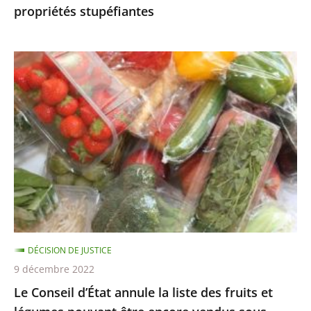
propriétés stupéfiantes
sans
propriétés
stupéfiantes
Le
Conseil
d’État
annule
la
liste
des
fruits
et
légumes
DÉCISION DE JUSTICE
pouvant
9 décembre 2022
être
Le Conseil d’État annule la liste des fruits et
encore