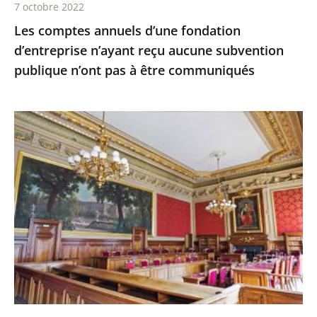
7 octobre 2022
n’ont
Les comptes annuels d’une fondation
pas
d’entreprise n’ayant reçu aucune subvention
à
publique n’ont pas à être communiqués
être
communiqués
Le
juge
des
référés
du
Conseil
d'État
ne
suspend
pas