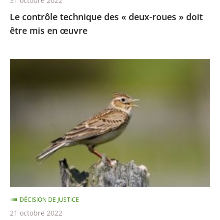
31 octobre 2022
en
Le contrôle technique des « deux-roues » doit
œuvre
être mis en œuvre
Chasses
traditionnelles
à
l'alouette
:
le
juge
des
référés
du
DÉCISION DE JUSTICE
Conseil
21 octobre 2022
d’État