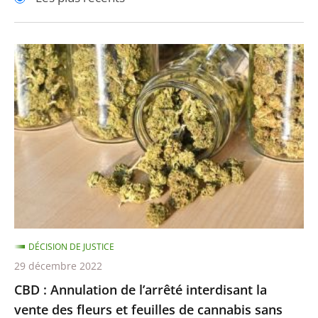
pour
pour
arriver
arriver
après
avant
CBD
:
Annulation
de
l’arrêté
interdisant
la
vente
des
fleurs
DÉCISION DE JUSTICE
et
29 décembre 2022
feuilles
CBD : Annulation de l’arrêté interdisant la
de
vente des fleurs et feuilles de cannabis sans
cannabis