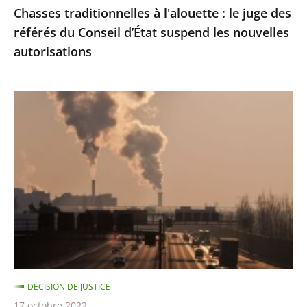
Chasses traditionnelles à l'alouette : le juge des
suspend
référés du Conseil d’État suspend les nouvelles
les
autorisations
nouvelles
autorisations
Pollution
de
l’air
:
le
Conseil
d'État
condamne
l’État
à
DÉCISION DE JUSTICE
payer
17 octobre 2022