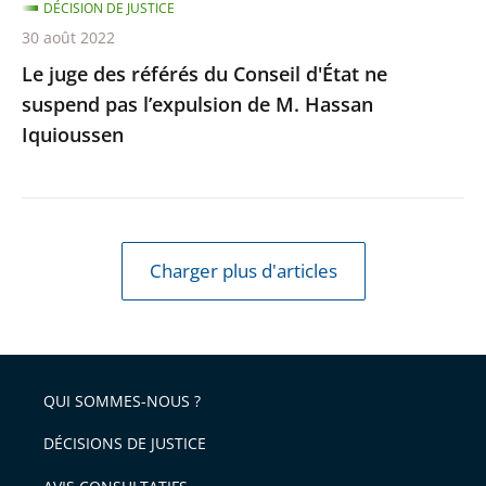
l’expulsion
DÉCISION DE JUSTICE
de
30 août 2022
M.
Le juge des référés du Conseil d'État ne
Hassan
suspend pas l’expulsion de M. Hassan
Iquioussen
Iquioussen
Charger plus d'articles
QUI SOMMES-NOUS ?
DÉCISIONS DE JUSTICE