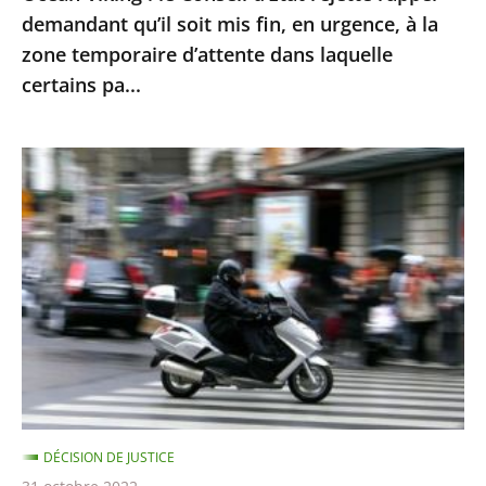
en
demandant qu’il soit mis fin, en urgence, à la
urgence,
zone temporaire d’attente dans laquelle
à
certains pa...
la
zone
Le
temporaire
contrôle
d’attente
technique
dans
des
laquelle
«
certains
deux-
pa...
roues
»
doit
être
DÉCISION DE JUSTICE
mis