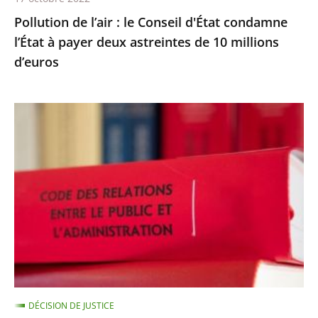
deux
Pollution de l’air : le Conseil d'État condamne
astreintes
l’État à payer deux astreintes de 10 millions
de
d’euros
10
millions
d’euros
Les
comptes
annuels
d’une
fondation
d’entreprise
n’ayant
reçu
aucune
subvention
DÉCISION DE JUSTICE
publique