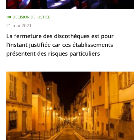
car
ces
DÉCISION DE JUSTICE
établissements
21 mai 2021
présentent
La fermeture des discothèques est pour
des
l’instant justifiée car ces établissements
risques
présentent des risques particuliers
particuliers
Les
restrictions
de
déplacement
ne
sont
pas
suspendues