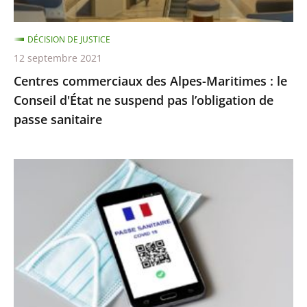
d'État
ne
DÉCISION DE JUSTICE
suspend
12 septembre 2021
pas
Centres commerciaux des Alpes-Maritimes : le
l’obligation
Conseil d'État ne suspend pas l’obligation de
de
passe sanitaire
passe
sanitaire
Le
juge
des
référés
du
Conseil
d’État
ne