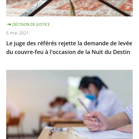
de
levée
du
DÉCISION DE JUSTICE
couvre-
6 mai 2021
feu
Le juge des référés rejette la demande de levée
à
du couvre-feu à l'occasion de la Nuit du Destin
l'occasion
de
la
Épreuves
Nuit
de
du
BTS
Destin
:
le
juge
des
référés