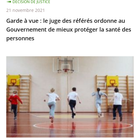
DÉCISION DE JUSTICE
Gouvernement
21 novembre 2021
de
Garde à vue : le juge des référés ordonne au
mieux
Gouvernement de mieux protéger la santé des
protéger
personnes
la
santé
des
Passe
personnes
sanitaire
pour
les
activités
sportives
et
extra-
scolaires,
apprentissage