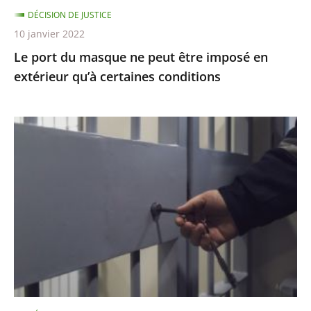
DÉCISION DE JUSTICE
qu’à
10 janvier 2022
certaines
Le port du masque ne peut être imposé en
conditions
extérieur qu’à certaines conditions
Garde
à
vue
:
le
juge
des
référés
ordonne
au