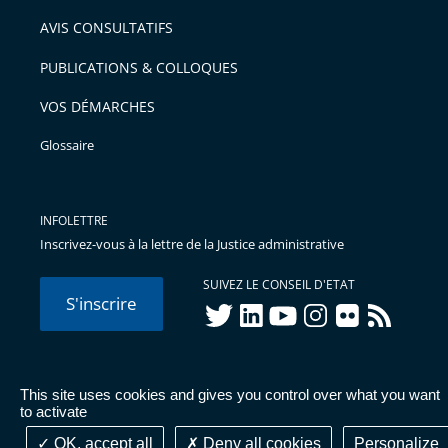
AVIS CONSULTATIFS
PUBLICATIONS & COLLOQUES
VOS DÉMARCHES
Glossaire
INFOLETTRE
Inscrivez-vous à la lettre de la Justice administrative
SUIVEZ LE CONSEIL D'ETAT
S'inscrire
twitter
linkedIn
youtube
instagram
flickr
rss
This site uses cookies and gives you control over what you want
© Conseil d'État 2026 -
Mentions légales
-
Cookies
-
Données
to activate
personnelles
-
Publications administratives
-
Accessibilité :
partiellement conforme
OK, accept all
Deny all cookies
Personalize