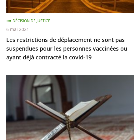
pour
les
DÉCISION DE JUSTICE
personnes
6 mai 2021
vaccinées
Les restrictions de déplacement ne sont pas
ou
suspendues pour les personnes vaccinées ou
ayant
ayant déjà contracté la covid-19
déjà
contracté
la
Le
covid-
juge
19
des
référés
rejette
la
demande