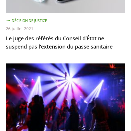
suspend
pas
DÉCISION DE JUSTICE
l’extension
26 juillet 2021
du
Le juge des référés du Conseil d’État ne
passe
suspend pas l’extension du passe sanitaire
sanitaire
La
fermeture
des
discothèques
est
pour
l’instant
justifiée