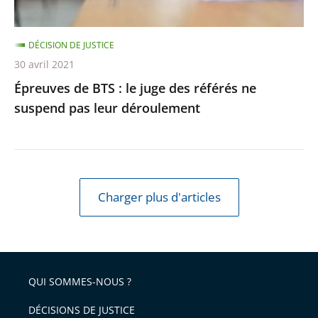
ne
suspend
DÉCISION DE JUSTICE
pas
30 avril 2021
leur
Épreuves de BTS : le juge des référés ne
déroulement
suspend pas leur déroulement
Charger plus d'articles
QUI SOMMES-NOUS ?
DÉCISIONS DE JUSTICE