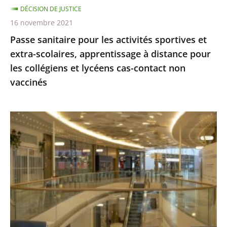
DÉCISION DE JUSTICE
à
16 novembre 2021
distance
Passe sanitaire pour les activités sportives et
pour
extra-scolaires, apprentissage à distance pour
les
les collégiens et lycéens cas-contact non
collégiens
vaccinés
et
lycéens
cas-
Centres
contact
commerciaux
non
des
vaccinés
Alpes-
Maritimes
:
le
Conseil