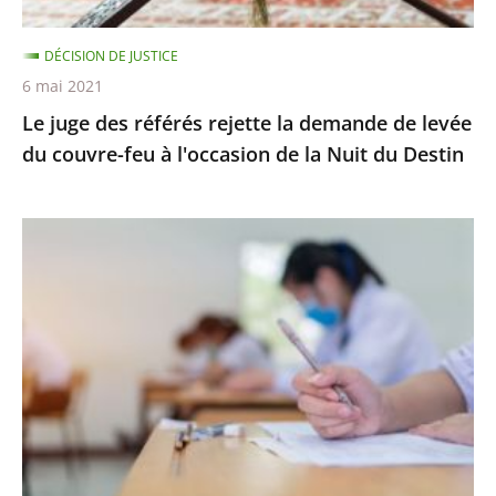
levée
du
DÉCISION DE JUSTICE
couvre-
6 mai 2021
feu
Le juge des référés rejette la demande de levée
à
du couvre-feu à l'occasion de la Nuit du Destin
l'occasion
de
la
Épreuves
Nuit
de
du
BTS
Destin
:
le
juge
des
référés
ne