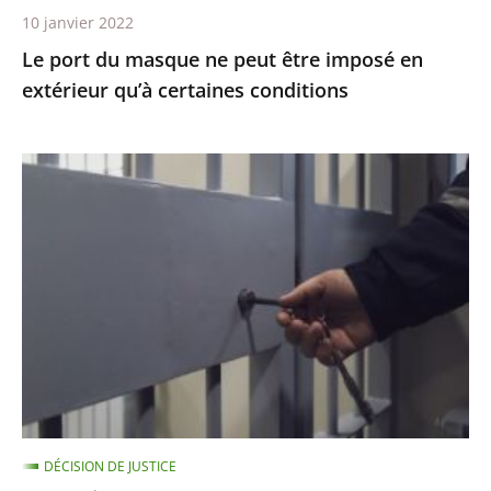
10 janvier 2022
certaines
Le port du masque ne peut être imposé en
conditions
extérieur qu’à certaines conditions
Garde
à
vue
:
le
juge
des
référés
ordonne
au
DÉCISION DE JUSTICE
Gouvernement