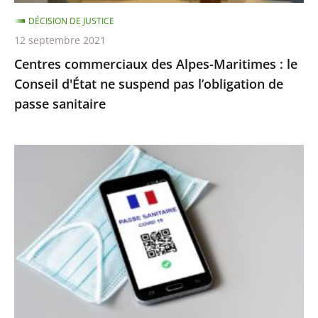
ne
DÉCISION DE JUSTICE
suspend
12 septembre 2021
pas
Centres commerciaux des Alpes-Maritimes : le
l’obligation
Conseil d'État ne suspend pas l’obligation de
de
passe sanitaire
passe
sanitaire
Le
juge
des
référés
du
Conseil
d’État
ne
suspend