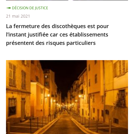
ces
DÉCISION DE JUSTICE
établissements
21 mai 2021
présentent
La fermeture des discothèques est pour
des
l’instant justifiée car ces établissements
risques
présentent des risques particuliers
particuliers
Les
restrictions
de
déplacement
ne
sont
pas
suspendues
pour