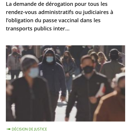
La demande de dérogation pour tous les
à
rendez-vous administratifs ou judiciaires à
l’obligation
l’obligation du passe vaccinal dans les
du
transports publics inter...
passe
vaccinal
dans
Le
les
port
transports
du
publics
masque
inter...
ne
peut
être
imposé
en
extérieur
DÉCISION DE JUSTICE
qu’à