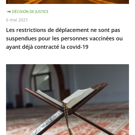
les
DÉCISION DE JUSTICE
personnes
6 mai 2021
vaccinées
Les restrictions de déplacement ne sont pas
ou
suspendues pour les personnes vaccinées ou
ayant
ayant déjà contracté la covid-19
déjà
contracté
la
Le
covid-
juge
19
des
référés
rejette
la
demande
de