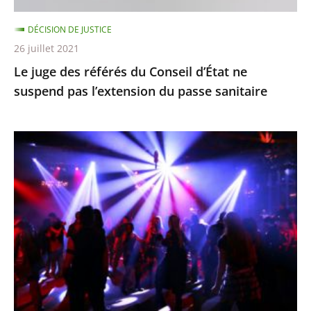
pas
DÉCISION DE JUSTICE
l’extension
26 juillet 2021
du
Le juge des référés du Conseil d’État ne
passe
suspend pas l’extension du passe sanitaire
sanitaire
La
fermeture
des
discothèques
est
pour
l’instant
justifiée
car