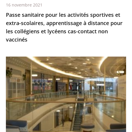
16 novembre 2021
distance
Passe sanitaire pour les activités sportives et
pour
extra-scolaires, apprentissage à distance pour
les
les collégiens et lycéens cas-contact non
collégiens
vaccinés
et
lycéens
cas-
Centres
contact
commerciaux
non
des
vaccinés
Alpes-
Maritimes
:
le
Conseil
d'État