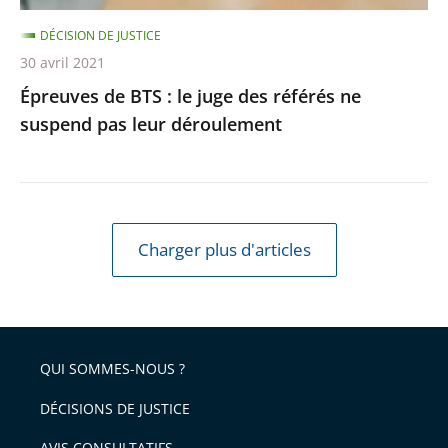
suspend
DÉCISION DE JUSTICE
pas
30 avril 2021
leur
Épreuves de BTS : le juge des référés ne
déroulement
suspend pas leur déroulement
Charger plus d'articles
QUI SOMMES-NOUS ?
DÉCISIONS DE JUSTICE
AVIS CONSULTATIFS