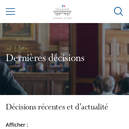
Ouvrir
Menu
la
modal
de
reche
Dernières décisions
Décisions récentes et d’actualité
Passer
Passer
Afficher :