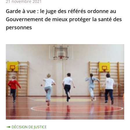
21 novembre 2021
de
Garde à vue : le juge des référés ordonne au
mieux
Gouvernement de mieux protéger la santé des
protéger
personnes
la
santé
des
Passe
personnes
sanitaire
pour
les
activités
sportives
et
extra-
scolaires,
apprentissage
DÉCISION DE JUSTICE
à