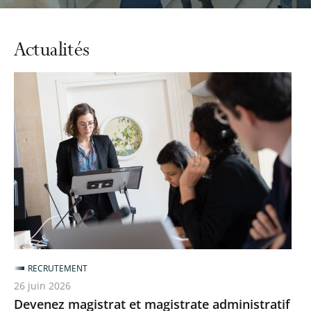
automatiq
du
carrousel
Actualités
RECRUTEMENT
26 juin 2026
Devenez magistrat et magistrate administratif