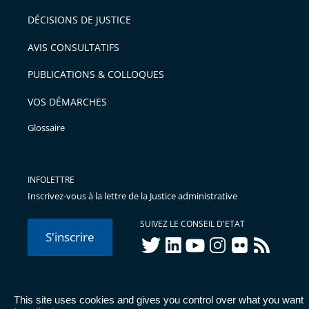
informations
DÉCISIONS DE JUSTICE
détaillées.
AVIS CONSULTATIFS
PUBLICATIONS & COLLOQUES
VOS DÉMARCHES
Glossaire
INFOLETTRE
Inscrivez-vous à la lettre de la Justice administrative
SUIVEZ LE CONSEIL D'ETAT
S'inscrire
twitter
linkedIn
youtube
instagram
flickr
rss
This site uses cookies and gives you control over what you want
© Conseil d'État 2026 -
Mentions légales
-
Cookies
-
Données