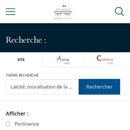
Ouvrir
Menu
la
modal
de
Recherche :
reche
ARIANEWEB
CONSILIA
SITE
THÈME RECHERCHÉ
Rechercher
Passer
Passer
Afficher :
les
les
Pertinence
filtres
filtres