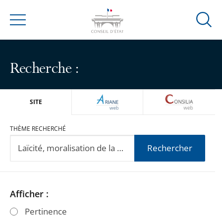
Ouvrir
Menu
la
modal
de
Recherche :
reche
ARIANEWEB
CONSILIA
SITE
THÈME RECHERCHÉ
Rechercher
Passer
Passer
Afficher :
les
les
Pertinence
filtres
filtres