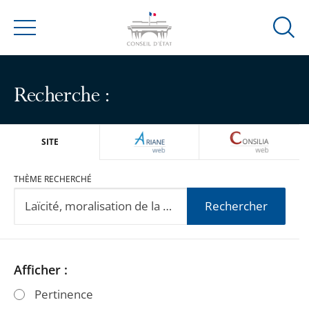
Ouvrir
Menu
la
modal
de
Recherche :
reche
ARIANEWEB
CONSILIA
SITE
THÈME RECHERCHÉ
Rechercher
Passer
Passer
Afficher :
les
les
Pertinence
filtres
filtres