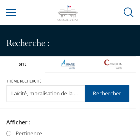
Ouvrir
Menu
la
modal
de
Recherche :
reche
ARIANEWEB
CONSILIA
SITE
THÈME RECHERCHÉ
Rechercher
Passer
Passer
Afficher :
les
les
Pertinence
filtres
filtres