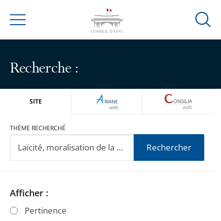
Ouvrir
Menu
la
modal
de
Recherche :
reche
ARIANEWEB
CONSILIA
SITE
THÈME RECHERCHÉ
Rechercher
Passer
Passer
Afficher :
les
les
Pertinence
filtres
filtres