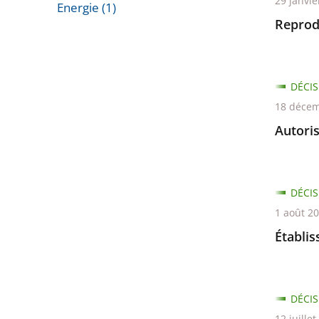
29 janvie
Energie (1)
Reprod
Passer
les
filtres
pour
DÉCIS
arriver
18 décem
avant
Autoris
DÉCIS
1 août 2
Établi
DÉCIS
12 juille