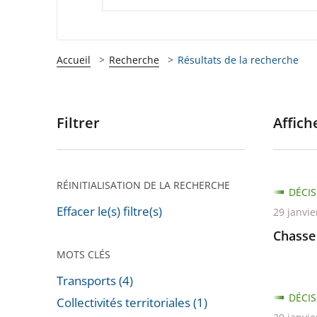
Accueil
Recherche
Résultats de la recherche
Filtrer
Affiche
Passer
les
filtres
pour
RÉINITIALISATION DE LA RECHERCHE
DÉCIS
arriver
Effacer le(s) filtre(s)
29 janvie
après
Chasse
MOTS CLÉS
Transports (4)
DÉCIS
Collectivités territoriales (1)