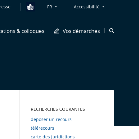
resse
FR
Accessibilité
cations & colloques
Vos démarches
Ouvrir
la
modale
de
recherche
AWEB
RECHERCHES COURANTES
déposer un recours
télérecours
carte des juridictions