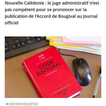
Nouvelle-Calédonie : le juge administratif n’est
sur
pas compétent pour se prononcer sur la
la
publication de l’Accord de Bougival au Journal
publication
officiel
de
l’Accord
de
Exécution
Bougival
provisoire
au
d’une
Journal
peine
officiel
d’inéligibilité
:
le
Conseil
d’État
confirme
DÉCISION DE JUSTICE
la