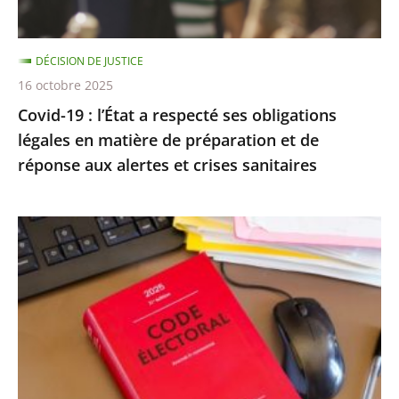
légales
en
DÉCISION DE JUSTICE
matière
16 octobre 2025
de
Covid-19 : l’État a respecté ses obligations
préparation
légales en matière de préparation et de
et
réponse aux alertes et crises sanitaires
de
réponse
aux
Exécution
alertes
provisoire
et
d’une
crises
peine
sanitaires
d’inéligibilité
:
Rejet