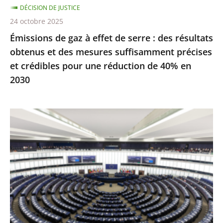
DÉCISION DE JUSTICE
obtenus
24 octobre 2025
et
Émissions de gaz à effet de serre : des résultats
des
obtenus et des mesures suffisamment précises
mesures
et crédibles pour une réduction de 40% en
suffisamment
2030
précises
et
crédibles
Inéligibilité
pour
avec
une
exécution
réduction
provisoire
de
:
40%
seule
en
une
2030
condamnation