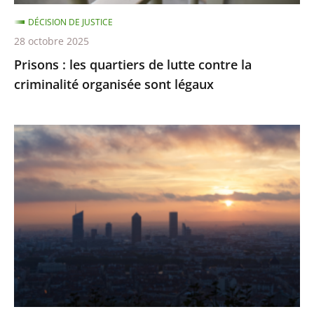
organisée
DÉCISION DE JUSTICE
sont
28 octobre 2025
légaux
Prisons : les quartiers de lutte contre la
criminalité organisée sont légaux
Émissions
de
gaz
à
effet
de
serre
:
des
résultats