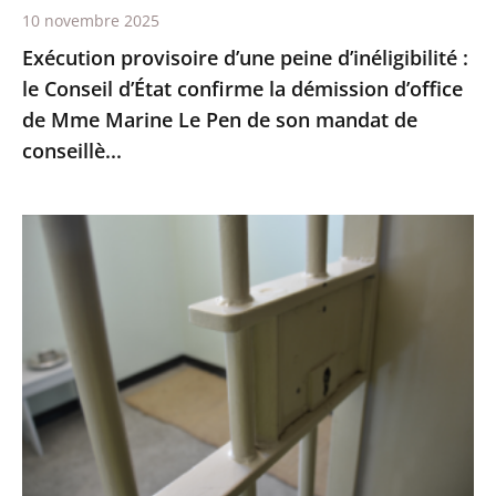
10 novembre 2025
démission
Exécution provisoire d’une peine d’inéligibilité :
d’office
le Conseil d’État confirme la démission d’office
de
de Mme Marine Le Pen de son mandat de
Mme
conseillè...
Marine
Le
Pen
Prisons
de
:
son
les
mandat
quartiers
de
de
conseillè...
lutte
contre
la
criminalité