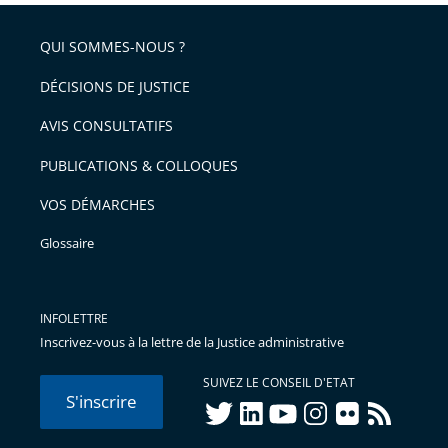
respect
QUI SOMMES-NOUS ?
DÉCISIONS DE JUSTICE
AVIS CONSULTATIFS
PUBLICATIONS & COLLOQUES
VOS DÉMARCHES
Glossaire
INFOLETTRE
Inscrivez-vous à la lettre de la Justice administrative
SUIVEZ LE CONSEIL D'ETAT
S'inscrire
twitter
linkedIn
youtube
instagram
flickr
rss