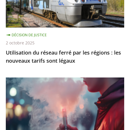
régions
:
les
nouveaux
DÉCISION DE JUSTICE
tarifs
2 octobre 2025
sont
Utilisation du réseau ferré par les régions : les
légaux
nouveaux tarifs sont légaux
Interdiction
de
vente
des
produits
du
tabac