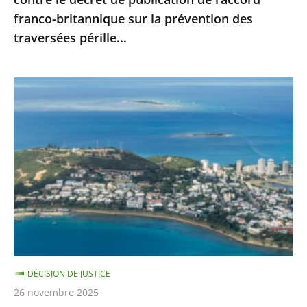
l’accord
franco-britannique sur la prévention des
franco-
traversées pérille...
britannique
sur
la
Nouvelle-
prévention
Calédonie
des
:
traversées
le
pérille...
juge
administratif
n’est
pas
compétent
pour
DÉCISION DE JUSTICE
se
26 novembre 2025
prononcer