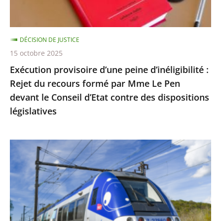
du
recours
formé
DÉCISION DE JUSTICE
par
15 octobre 2025
Mme
Exécution provisoire d’une peine d’inéligibilité :
Le
Rejet du recours formé par Mme Le Pen
Pen
devant le Conseil d’Etat contre des dispositions
devant
législatives
le
Conseil
d’Etat
Utilisation
contre
du
des
réseau
dispositions
ferré
législatives
par
les