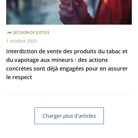
et
du
vapotage
DÉCISION DE JUSTICE
aux
1 octobre 2025
mineurs
Interdiction de vente des produits du tabac et
:
du vapotage aux mineurs : des actions
des
concrètes sont déjà engagées pour en assurer
actions
le respect
concrètes
sont
déjà
engagées
pour
Charger plus d'articles
en
assurer
le