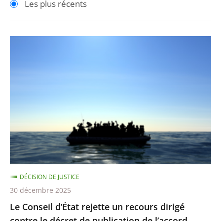
Les plus récents
pour
pour
arriver
arriver
après
avant
Le
Conseil
d’État
rejette
un
recours
dirigé
contre
le
décret
DÉCISION DE JUSTICE
de
30 décembre 2025
publication
Le Conseil d’État rejette un recours dirigé
de
contre le décret de publication de l’accord