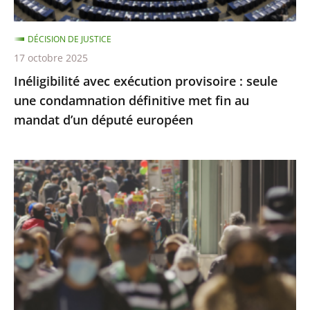
définitive
met
DÉCISION DE JUSTICE
fin
17 octobre 2025
au
Inéligibilité avec exécution provisoire : seule
mandat
une condamnation définitive met fin au
d’un
mandat d’un député européen
député
européen
Covid-
19
:
l’État
a
respecté
ses
obligations