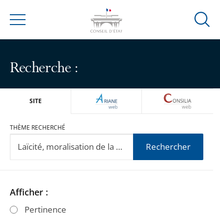
Ouvrir
Menu
la
modal
de
Recherche :
reche
ARIANEWEB
CONSILIA
SITE
THÈME RECHERCHÉ
Rechercher
Passer
Passer
Afficher :
les
les
Pertinence
filtres
filtres