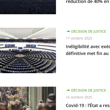
réduction de 40% en
...
lité
DÉCISION DE JUSTICE
s
17 octobre 2025
s
on
Inéligibilité avec ex
re
définitive met fin a
s
amment
s
nation
ve
es
DÉCISION DE JUSTICE
16 octobre 2025
Covid-19 : l’État a r
on