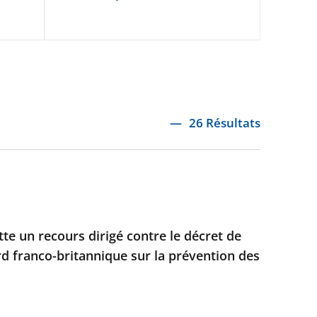
26 Résultats
ette un recours dirigé contre le décret de
rd franco-britannique sur la prévention des