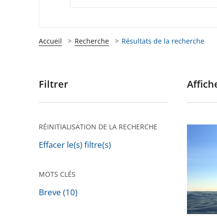
Accueil
Recherche
Résultats de la recherche
Filtrer
Affiche
Passer
les
filtres
pour
RÉINITIALISATION DE LA RECHERCHE
Le
arriver
Conseil
Effacer le(s) filtre(s)
après
d’État
rejette
MOTS CLÉS
un
Breve (10)
recours
Passer
dirigé