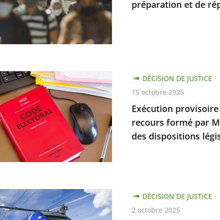
préparation et de rép
é
en
ons
on
DÉCISION DE JUSTICE
re
15 octobre 2025
Exécution provisoire d
recours formé par Mm
tion
bilité
des dispositions légi
e
on
DÉCISION DE JUSTICE
2 octobre 2025