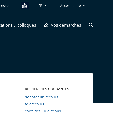
resse
FR
Accessibilité
cations & colloques
Vos démarches
Ouvrir
la
modale
de
recherche
AWEB
RECHERCHES COURANTES
déposer un recours
télérecours
carte des juridictions