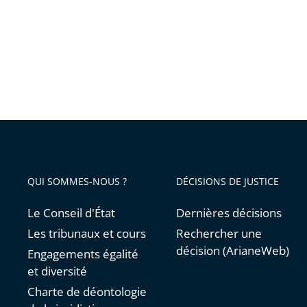
aux
mineur
:
des
actions
concrèt
sont
déjà
engagé
QUI SOMMES-NOUS ?
DÉCISIONS DE JUSTICE
pour
en
Le Conseil d'État
Dernières décisions
assurer
Les tribunaux et cours
Rechercher une
le
décision (ArianeWeb)
Engagements égalité
respect
et diversité
Charte de déontologie