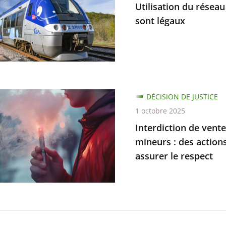
Utilisation du réseau
es
sont légaux
tion
DÉCISION DE JUSTICE
ux
1 octobre 2025
Interdiction de vent
ions
mineurs : des action
ves
s
assurer le respect
e