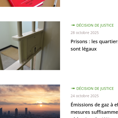
ion
DÉCISION DE JUSTICE
e
l
28 octobre 2025
Prisons : les quartie
on
rs
sont légaux
ité
ns
DÉCISION DE JUSTICE
ée
24 octobre 2025
Émissions de gaz à ef
mesures suffisammen