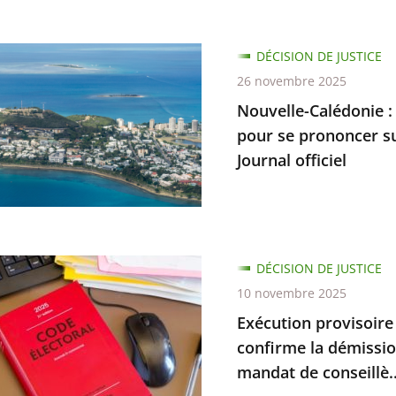
e-
DÉCISION DE JUSTICE
ie
26 novembre 2025
Nouvelle-Calédonie :
ion
pour se prononcer su
Journal officiel
ratif
ique
ent
on
DÉCISION DE JUSTICE
ion
re
10 novembre 2025
Exécution provisoire d
cer
ées
confirme la démissi
bilité
mandat de conseillè..