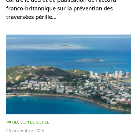
l’accord
franco-britannique sur la prévention des
franco-
traversées pérille...
britannique
sur
la
Nouvelle-
prévention
Calédonie
des
:
traversées
le
pérille...
juge
administratif
n’est
pas
compétent
pour
DÉCISION DE JUSTICE
se
26 novembre 2025
prononcer