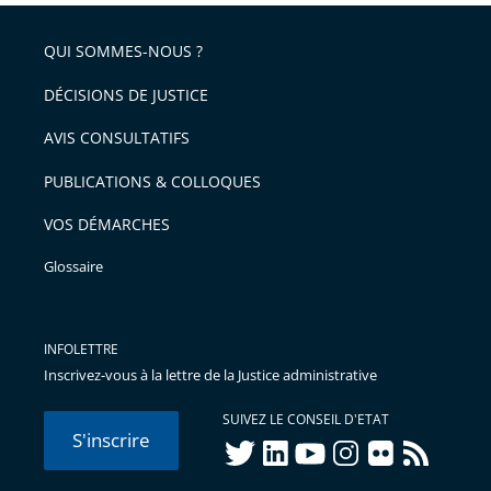
respect
QUI SOMMES-NOUS ?
DÉCISIONS DE JUSTICE
AVIS CONSULTATIFS
PUBLICATIONS & COLLOQUES
VOS DÉMARCHES
Glossaire
INFOLETTRE
Inscrivez-vous à la lettre de la Justice administrative
SUIVEZ LE CONSEIL D'ETAT
S'inscrire
twitter
linkedIn
youtube
instagram
flickr
rss