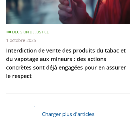
et
du
vapotage
DÉCISION DE JUSTICE
aux
1 octobre 2025
mineurs
Interdiction de vente des produits du tabac et
:
du vapotage aux mineurs : des actions
des
concrètes sont déjà engagées pour en assurer
actions
le respect
concrètes
sont
déjà
engagées
pour
Charger plus d'articles
en
assurer
le