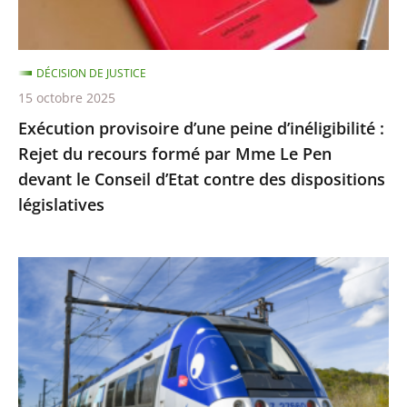
du
recours
formé
DÉCISION DE JUSTICE
par
15 octobre 2025
Mme
Exécution provisoire d’une peine d’inéligibilité :
Le
Rejet du recours formé par Mme Le Pen
Pen
devant le Conseil d’Etat contre des dispositions
devant
législatives
le
Conseil
d’Etat
Utilisation
contre
du
des
réseau
dispositions
ferré
législatives
par
les