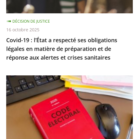
légales
en
DÉCISION DE JUSTICE
matière
16 octobre 2025
de
Covid-19 : l’État a respecté ses obligations
préparation
légales en matière de préparation et de
et
réponse aux alertes et crises sanitaires
de
réponse
aux
Exécution
alertes
provisoire
et
d’une
crises
peine
sanitaires
d’inéligibilité
:
Rejet