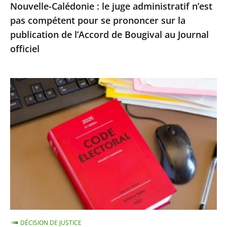
Nouvelle-Calédonie : le juge administratif n’est
sur
pas compétent pour se prononcer sur la
la
publication de l’Accord de Bougival au Journal
publication
officiel
de
l’Accord
de
Exécution
Bougival
provisoire
au
d’une
Journal
peine
officiel
d’inéligibilité
:
le
Conseil
d’État
confirme
DÉCISION DE JUSTICE
la