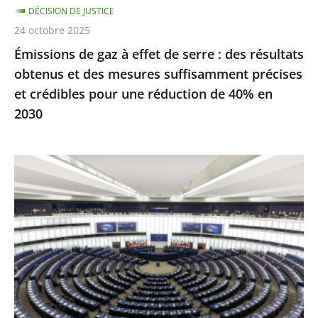
DÉCISION DE JUSTICE
obtenus
24 octobre 2025
et
Émissions de gaz à effet de serre : des résultats
des
obtenus et des mesures suffisamment précises
mesures
et crédibles pour une réduction de 40% en
suffisamment
2030
précises
et
crédibles
Inéligibilité
pour
avec
une
exécution
réduction
provisoire
de
:
40%
seule
en
une
2030
condamnation