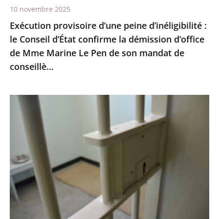
10 novembre 2025
démission
Exécution provisoire d’une peine d’inéligibilité :
d’office
le Conseil d’État confirme la démission d’office
de
de Mme Marine Le Pen de son mandat de
Mme
conseillè...
Marine
Le
Pen
Prisons
de
:
son
les
mandat
quartiers
de
de
conseillè...
lutte
contre
la
criminalité