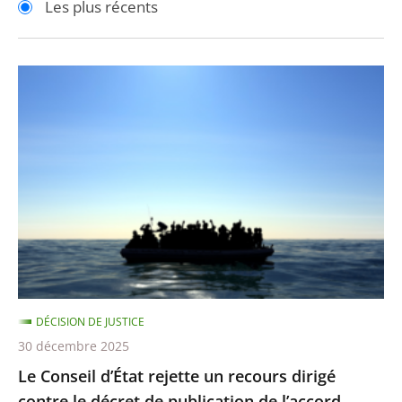
Les plus récents
pour
pour
arriver
arriver
après
avant
Le
Conseil
d’État
rejette
un
recours
dirigé
contre
le
décret
DÉCISION DE JUSTICE
de
30 décembre 2025
publication
Le Conseil d’État rejette un recours dirigé
de
contre le décret de publication de l’accord