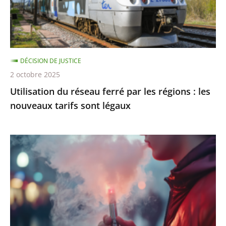
régions
:
les
nouveaux
DÉCISION DE JUSTICE
tarifs
2 octobre 2025
sont
Utilisation du réseau ferré par les régions : les
légaux
nouveaux tarifs sont légaux
Interdiction
de
vente
des
produits
du
tabac