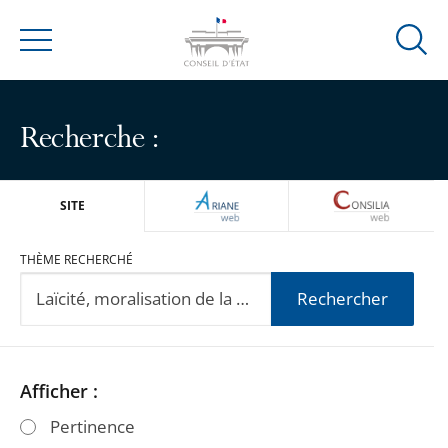
Ouvrir
Menu
la
modal
de
Recherche :
reche
ARIANEWEB
CONSILIA
SITE
THÈME RECHERCHÉ
Rechercher
Passer
Passer
Afficher :
les
les
Pertinence
filtres
filtres