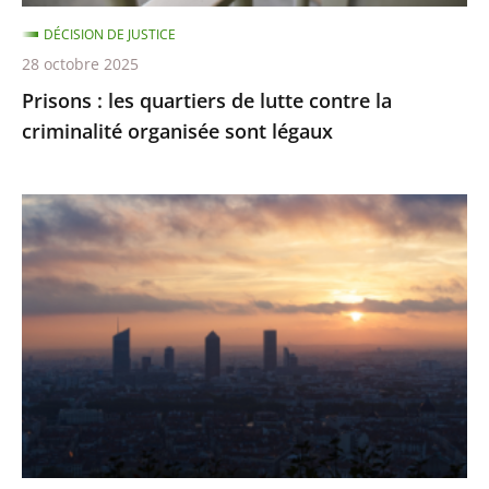
organisée
DÉCISION DE JUSTICE
sont
28 octobre 2025
légaux
Prisons : les quartiers de lutte contre la
criminalité organisée sont légaux
Émissions
de
gaz
à
effet
de
serre
:
des
résultats