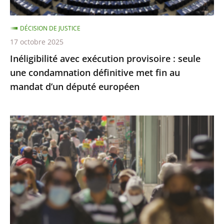
définitive
met
DÉCISION DE JUSTICE
fin
17 octobre 2025
au
Inéligibilité avec exécution provisoire : seule
mandat
une condamnation définitive met fin au
d’un
mandat d’un député européen
député
européen
Covid-
19
:
l’État
a
respecté
ses
obligations