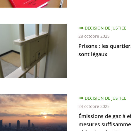
ion
DÉCISION DE JUSTICE
e
l
28 octobre 2025
Prisons : les quartie
on
rs
sont légaux
ité
ns
DÉCISION DE JUSTICE
ée
24 octobre 2025
Émissions de gaz à ef
mesures suffisammen