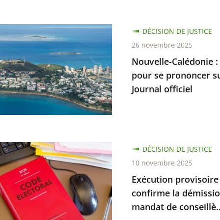
e-
DÉCISION DE JUSTICE
ie
26 novembre 2025
Nouvelle-Calédonie :
ion
pour se prononcer su
Journal officiel
ratif
ique
ent
on
DÉCISION DE JUSTICE
ion
re
10 novembre 2025
Exécution provisoire d
cer
ées
confirme la démissi
bilité
mandat de conseillè..