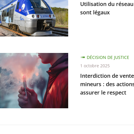
Utilisation du réseau
es
sont légaux
tion
DÉCISION DE JUSTICE
ux
1 octobre 2025
Interdiction de vent
ions
mineurs : des action
ves
s
assurer le respect
e