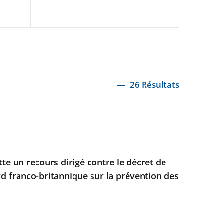
26 Résultats
ette un recours dirigé contre le décret de
rd franco-britannique sur la prévention des