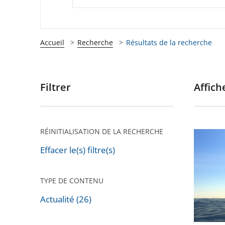
Accueil
Recherche
Résultats de la recherche
Filtrer
Affiche
Passer
les
filtres
pour
RÉINITIALISATION DE LA RECHERCHE
Le
arriver
Conseil
Effacer le(s) filtre(s)
après
d’État
rejette
TYPE DE CONTENU
un
Actualité (26)
recours
dirigé