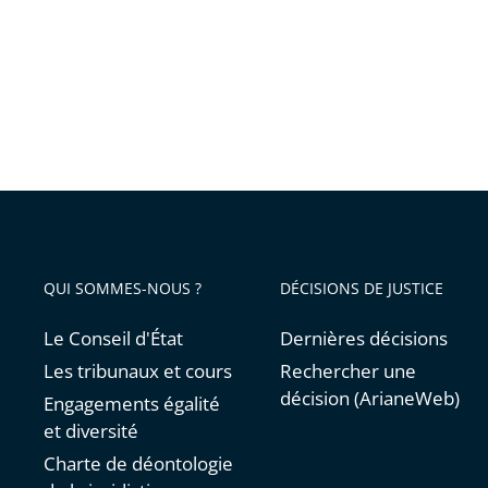
aux
mineur
:
des
actions
concrèt
sont
déjà
engagé
QUI SOMMES-NOUS ?
DÉCISIONS DE JUSTICE
pour
en
Le Conseil d'État
Dernières décisions
assurer
Les tribunaux et cours
Rechercher une
le
décision (ArianeWeb)
Engagements égalité
respect
et diversité
Charte de déontologie