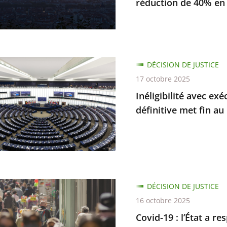
réduction de 40% en
...
lité
DÉCISION DE JUSTICE
s
17 octobre 2025
s
on
Inéligibilité avec ex
re
définitive met fin a
s
amment
s
nation
ve
es
DÉCISION DE JUSTICE
16 octobre 2025
Covid-19 : l’État a r
on