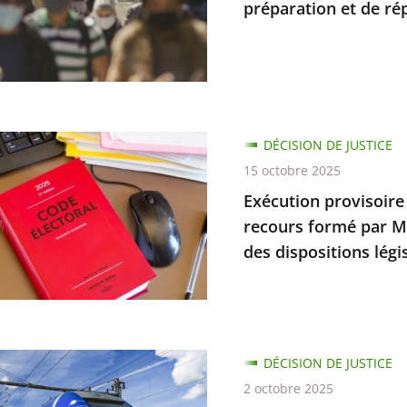
préparation et de rép
é
en
ons
on
DÉCISION DE JUSTICE
re
15 octobre 2025
Exécution provisoire d
recours formé par Mm
tion
bilité
des dispositions légi
e
on
DÉCISION DE JUSTICE
2 octobre 2025