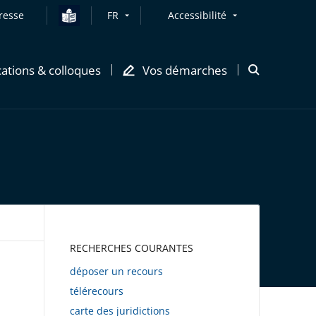
resse
FR
Accessibilité
cations & colloques
Vos démarches
Ouvrir
la
modale
de
recherche
AWEB
RECHERCHES COURANTES
déposer un recours
télérecours
carte des juridictions