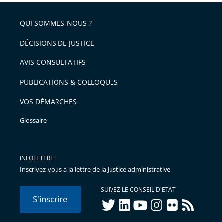
respect
QUI SOMMES-NOUS ?
DÉCISIONS DE JUSTICE
AVIS CONSULTATIFS
PUBLICATIONS & COLLOQUES
VOS DÉMARCHES
Glossaire
INFOLETTRE
Inscrivez-vous à la lettre de la Justice administrative
SUIVEZ LE CONSEIL D'ETAT
S'inscrire
twitter
linkedIn
youtube
instagram
flickr
rss