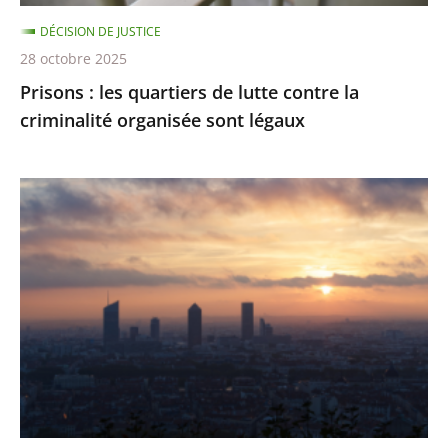
organisée
DÉCISION DE JUSTICE
sont
28 octobre 2025
légaux
Prisons : les quartiers de lutte contre la
criminalité organisée sont légaux
Émissions
de
gaz
à
effet
de
serre
:
des
résultats