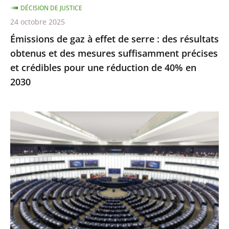
DÉCISION DE JUSTICE
obtenus
24 octobre 2025
et
Émissions de gaz à effet de serre : des résultats
des
obtenus et des mesures suffisamment précises
mesures
et crédibles pour une réduction de 40% en
suffisamment
2030
précises
et
crédibles
Inéligibilité
pour
avec
une
exécution
réduction
provisoire
de
:
40%
seule
en
une
2030
condamnation