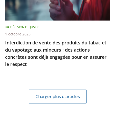
et
du
vapotage
DÉCISION DE JUSTICE
aux
1 octobre 2025
mineurs
Interdiction de vente des produits du tabac et
:
du vapotage aux mineurs : des actions
des
concrètes sont déjà engagées pour en assurer
actions
le respect
concrètes
sont
déjà
engagées
pour
Charger plus d'articles
en
assurer
le