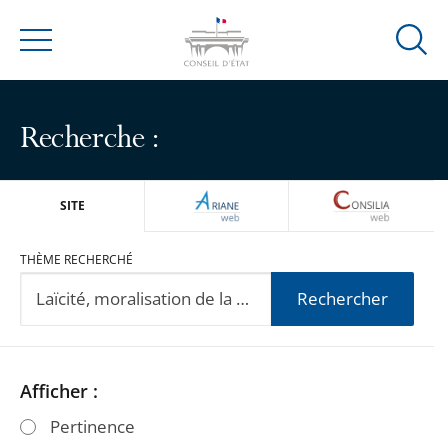
Ouvrir
Menu
la
modal
de
Recherche :
reche
ARIANEWEB
CONSILIA
SITE
THÈME RECHERCHÉ
Rechercher
Passer
Passer
Afficher :
les
les
Pertinence
filtres
filtres