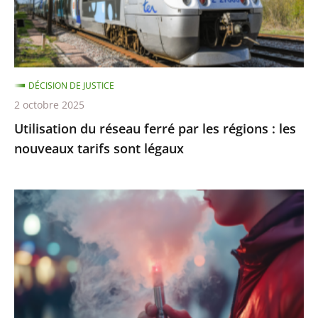
régions
:
les
nouveaux
DÉCISION DE JUSTICE
tarifs
2 octobre 2025
sont
Utilisation du réseau ferré par les régions : les
légaux
nouveaux tarifs sont légaux
Interdiction
de
vente
des
produits
du
tabac