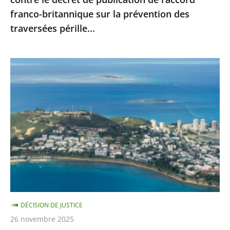
l’accord
franco-britannique sur la prévention des
franco-
traversées pérille...
britannique
sur
la
Nouvelle-
prévention
Calédonie
des
:
traversées
le
pérille...
juge
administratif
n’est
pas
compétent
pour
DÉCISION DE JUSTICE
se
26 novembre 2025
prononcer