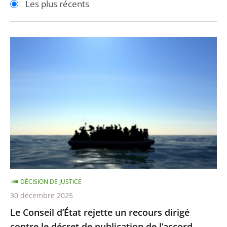
Les plus récents
pour
pour
arriver
arriver
après
avant
Le
Conseil
d’État
rejette
un
recours
dirigé
contre
le
décret
DÉCISION DE JUSTICE
de
30 décembre 2025
publication
Le Conseil d’État rejette un recours dirigé
de
contre le décret de publication de l’accord