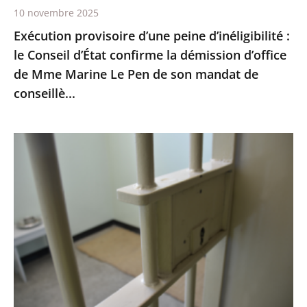
10 novembre 2025
démission
Exécution provisoire d’une peine d’inéligibilité :
d’office
le Conseil d’État confirme la démission d’office
de
de Mme Marine Le Pen de son mandat de
Mme
conseillè...
Marine
Le
Pen
Prisons
de
:
son
les
mandat
quartiers
de
de
conseillè...
lutte
contre
la
criminalité