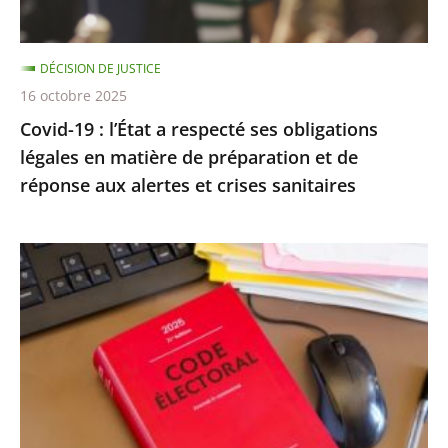
légales
en
DÉCISION DE JUSTICE
matière
16 octobre 2025
de
Covid-19 : l’État a respecté ses obligations
préparation
légales en matière de préparation et de
et
réponse aux alertes et crises sanitaires
de
réponse
aux
Exécution
alertes
provisoire
et
d’une
crises
peine
sanitaires
d’inéligibilité
:
Rejet