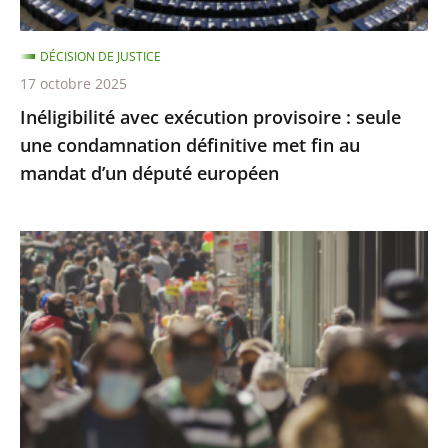
définitive
met
DÉCISION DE JUSTICE
fin
17 octobre 2025
au
Inéligibilité avec exécution provisoire : seule
mandat
une condamnation définitive met fin au
d’un
mandat d’un député européen
député
européen
Covid-
19
:
l’État
a
respecté
ses
obligations