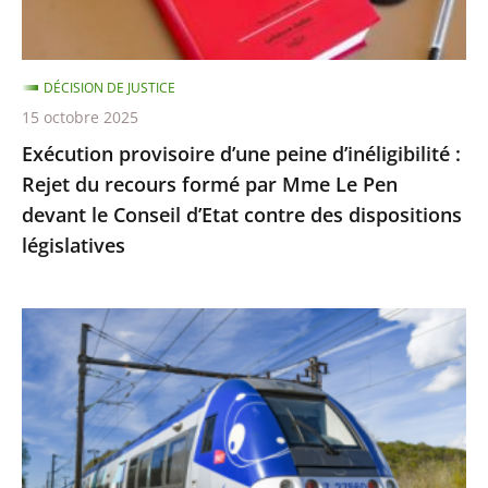
du
recours
formé
DÉCISION DE JUSTICE
par
15 octobre 2025
Mme
Exécution provisoire d’une peine d’inéligibilité :
Le
Rejet du recours formé par Mme Le Pen
Pen
devant le Conseil d’Etat contre des dispositions
devant
législatives
le
Conseil
d’Etat
Utilisation
contre
du
des
réseau
dispositions
ferré
législatives
par
les