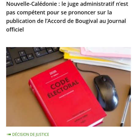
Nouvelle-Calédonie : le juge administratif n’est
sur
pas compétent pour se prononcer sur la
la
publication de l’Accord de Bougival au Journal
publication
officiel
de
l’Accord
de
Exécution
Bougival
provisoire
au
d’une
Journal
peine
officiel
d’inéligibilité
:
le
Conseil
d’État
confirme
DÉCISION DE JUSTICE
la