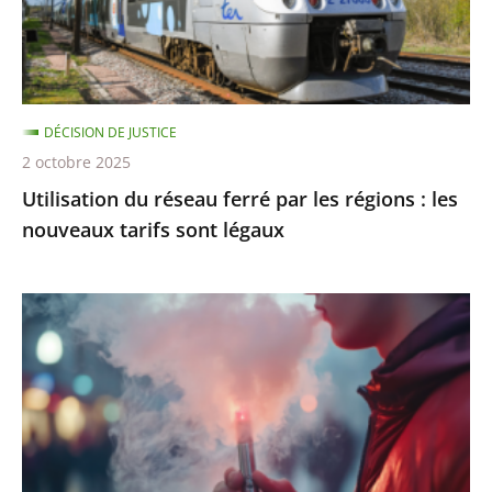
régions
:
les
nouveaux
DÉCISION DE JUSTICE
tarifs
2 octobre 2025
sont
Utilisation du réseau ferré par les régions : les
légaux
nouveaux tarifs sont légaux
Interdiction
de
vente
des
produits
du
tabac