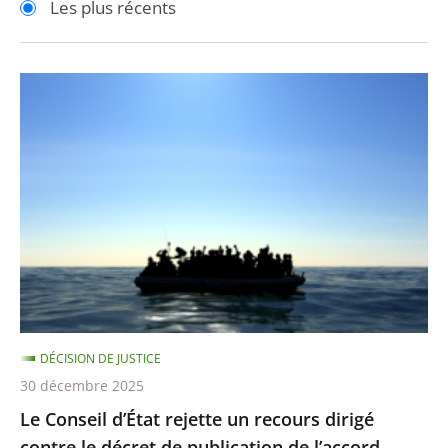
Les plus récents
pour
pour
arriver
arriver
après
avant
Le
Conseil
d’État
rejette
un
recours
dirigé
contre
le
décret
DÉCISION DE JUSTICE
de
30 décembre 2025
publication
Le Conseil d’État rejette un recours dirigé
de
contre le décret de publication de l’accord