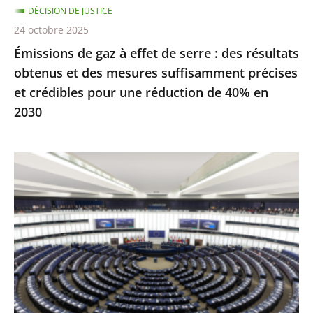
DÉCISION DE JUSTICE
obtenus
24 octobre 2025
et
Émissions de gaz à effet de serre : des résultats
des
obtenus et des mesures suffisamment précises
mesures
et crédibles pour une réduction de 40% en
suffisamment
2030
précises
et
crédibles
Inéligibilité
pour
avec
une
exécution
réduction
provisoire
de
:
40%
seule
en
une
2030
condamnation