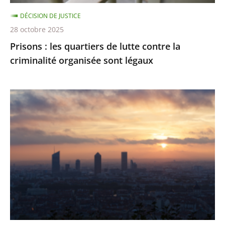
organisée
DÉCISION DE JUSTICE
sont
28 octobre 2025
légaux
Prisons : les quartiers de lutte contre la
criminalité organisée sont légaux
Émissions
de
gaz
à
effet
de
serre
:
des
résultats