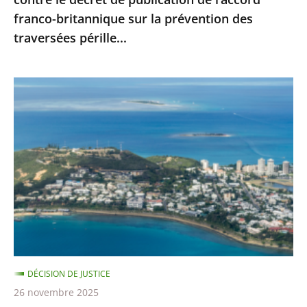
l’accord
franco-britannique sur la prévention des
franco-
traversées pérille...
britannique
sur
la
Nouvelle-
prévention
Calédonie
des
:
traversées
le
pérille...
juge
administratif
n’est
pas
compétent
pour
DÉCISION DE JUSTICE
se
26 novembre 2025
prononcer