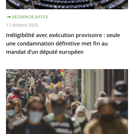
définitive
met
DÉCISION DE JUSTICE
fin
17 octobre 2025
au
Inéligibilité avec exécution provisoire : seule
mandat
une condamnation définitive met fin au
d’un
mandat d’un député européen
député
européen
Covid-
19
:
l’État
a
respecté
ses
obligations