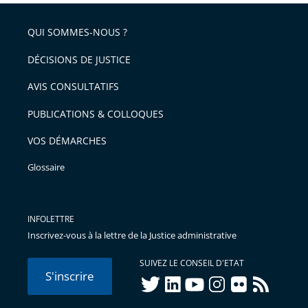
respect
QUI SOMMES-NOUS ?
DÉCISIONS DE JUSTICE
AVIS CONSULTATIFS
PUBLICATIONS & COLLOQUES
VOS DÉMARCHES
Glossaire
INFOLETTRE
Inscrivez-vous à la lettre de la Justice administrative
SUIVEZ LE CONSEIL D'ETAT
S'inscrire
twitter
linkedIn
youtube
instagram
flickr
rss