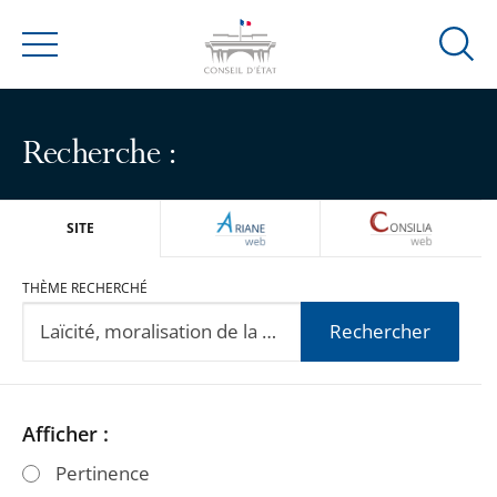
Ouvrir
Menu
la
modal
de
Recherche :
reche
ARIANEWEB
CONSILIA
SITE
THÈME RECHERCHÉ
Rechercher
Passer
Passer
Afficher :
les
les
Pertinence
filtres
filtres