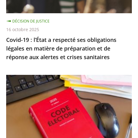
légales
en
DÉCISION DE JUSTICE
matière
16 octobre 2025
de
Covid-19 : l’État a respecté ses obligations
préparation
légales en matière de préparation et de
et
réponse aux alertes et crises sanitaires
de
réponse
aux
Exécution
alertes
provisoire
et
d’une
crises
peine
sanitaires
d’inéligibilité
:
Rejet