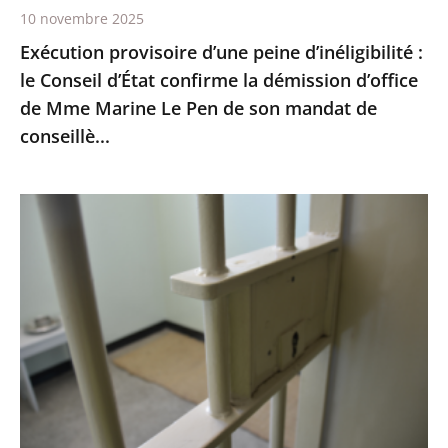
10 novembre 2025
démission
Exécution provisoire d’une peine d’inéligibilité :
d’office
le Conseil d’État confirme la démission d’office
de
de Mme Marine Le Pen de son mandat de
Mme
conseillè...
Marine
Le
Pen
Prisons
de
:
son
les
mandat
quartiers
de
de
conseillè...
lutte
contre
la
criminalité