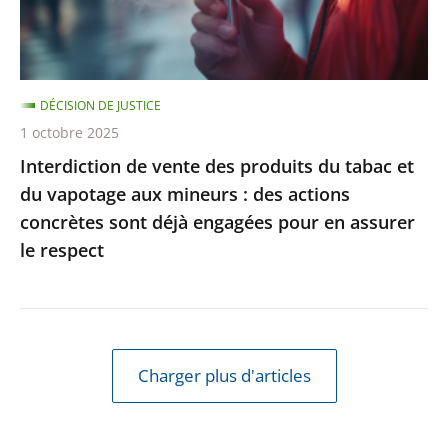
et
du
vapotage
DÉCISION DE JUSTICE
aux
1 octobre 2025
mineurs
Interdiction de vente des produits du tabac et
:
du vapotage aux mineurs : des actions
des
concrètes sont déjà engagées pour en assurer
actions
le respect
concrètes
sont
déjà
engagées
pour
Charger plus d'articles
en
assurer
le