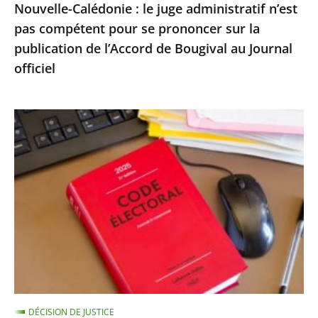
Nouvelle-Calédonie : le juge administratif n’est
sur
pas compétent pour se prononcer sur la
la
publication de l’Accord de Bougival au Journal
publication
officiel
de
l’Accord
de
Exécution
Bougival
provisoire
au
d’une
Journal
peine
officiel
d’inéligibilité
:
le
Conseil
d’État
confirme
DÉCISION DE JUSTICE
la