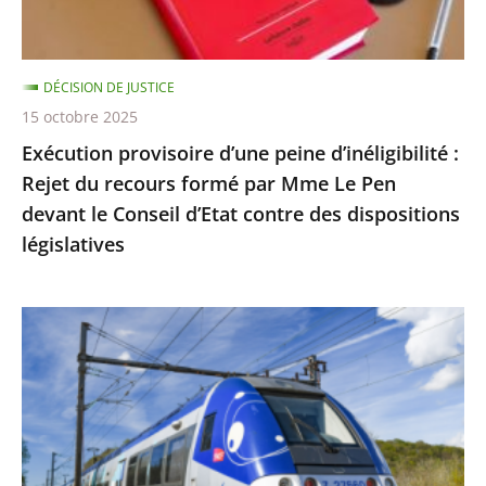
du
recours
formé
DÉCISION DE JUSTICE
par
15 octobre 2025
Mme
Exécution provisoire d’une peine d’inéligibilité :
Le
Rejet du recours formé par Mme Le Pen
Pen
devant le Conseil d’Etat contre des dispositions
devant
législatives
le
Conseil
d’Etat
Utilisation
contre
du
des
réseau
dispositions
ferré
législatives
par
les