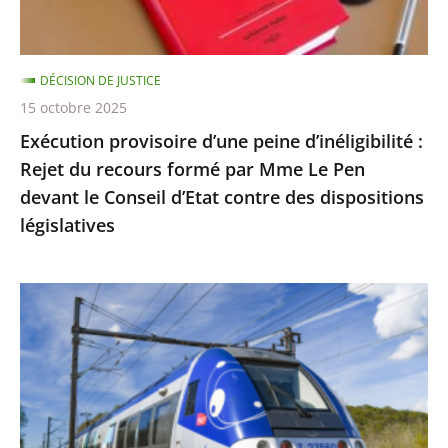
du
recours
formé
DÉCISION DE JUSTICE
par
15 octobre 2025
Mme
Exécution provisoire d’une peine d’inéligibilité :
Le
Rejet du recours formé par Mme Le Pen
Pen
devant le Conseil d’Etat contre des dispositions
devant
législatives
le
Conseil
d’Etat
Utilisation
contre
du
des
réseau
dispositions
ferré
législatives
par
les