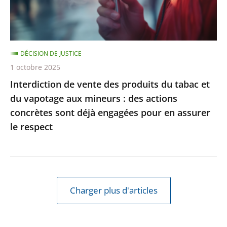
et
du
vapotage
DÉCISION DE JUSTICE
aux
1 octobre 2025
mineurs
Interdiction de vente des produits du tabac et
:
du vapotage aux mineurs : des actions
des
concrètes sont déjà engagées pour en assurer
actions
le respect
concrètes
sont
déjà
engagées
pour
Charger plus d'articles
en
assurer
le