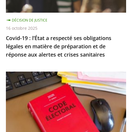
légales
en
DÉCISION DE JUSTICE
matière
16 octobre 2025
de
Covid-19 : l’État a respecté ses obligations
préparation
légales en matière de préparation et de
et
réponse aux alertes et crises sanitaires
de
réponse
aux
Exécution
alertes
provisoire
et
d’une
crises
peine
sanitaires
d’inéligibilité
:
Rejet