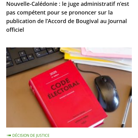
Nouvelle-Calédonie : le juge administratif n’est
sur
pas compétent pour se prononcer sur la
la
publication de l’Accord de Bougival au Journal
publication
officiel
de
l’Accord
de
Exécution
Bougival
provisoire
au
d’une
Journal
peine
officiel
d’inéligibilité
:
le
Conseil
d’État
confirme
DÉCISION DE JUSTICE
la