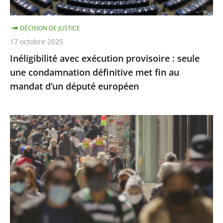
définitive
met
DÉCISION DE JUSTICE
fin
17 octobre 2025
au
Inéligibilité avec exécution provisoire : seule
mandat
une condamnation définitive met fin au
d’un
mandat d’un député européen
député
européen
Covid-
19
:
l’État
a
respecté
ses
obligations