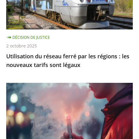
régions
:
les
nouveaux
DÉCISION DE JUSTICE
tarifs
2 octobre 2025
sont
Utilisation du réseau ferré par les régions : les
légaux
nouveaux tarifs sont légaux
Interdiction
de
vente
des
produits
du
tabac