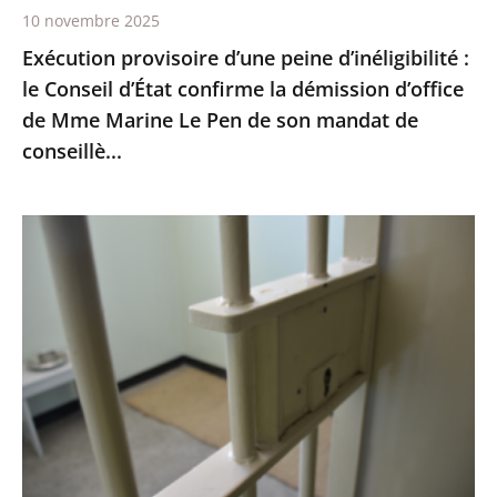
10 novembre 2025
démission
Exécution provisoire d’une peine d’inéligibilité :
d’office
le Conseil d’État confirme la démission d’office
de
de Mme Marine Le Pen de son mandat de
Mme
conseillè...
Marine
Le
Pen
Prisons
de
:
son
les
mandat
quartiers
de
de
conseillè...
lutte
contre
la
criminalité