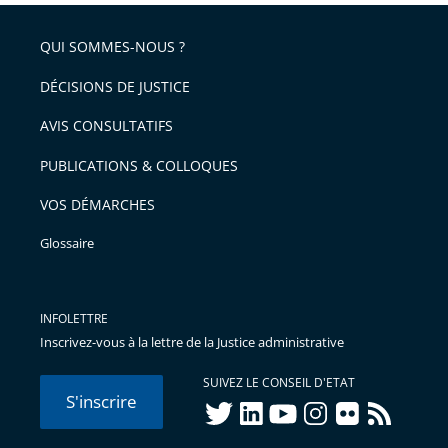
respect
QUI SOMMES-NOUS ?
DÉCISIONS DE JUSTICE
AVIS CONSULTATIFS
PUBLICATIONS & COLLOQUES
VOS DÉMARCHES
Glossaire
INFOLETTRE
Inscrivez-vous à la lettre de la Justice administrative
SUIVEZ LE CONSEIL D'ETAT
S'inscrire
twitter
linkedIn
youtube
instagram
flickr
rss