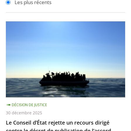
Les plus récents
pour
pour
arriver
arriver
après
avant
Le
Conseil
d’État
rejette
un
recours
dirigé
contre
le
décret
DÉCISION DE JUSTICE
de
30 décembre 2025
publication
Le Conseil d’État rejette un recours dirigé
de
contre le décret de publication de l’accord