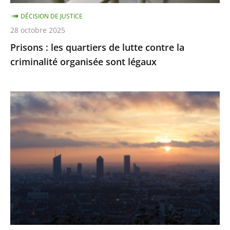
organisée
DÉCISION DE JUSTICE
sont
28 octobre 2025
légaux
Prisons : les quartiers de lutte contre la
criminalité organisée sont légaux
Émissions
de
gaz
à
effet
de
serre
:
des
résultats