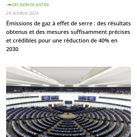
DÉCISION DE JUSTICE
obtenus
24 octobre 2025
et
Émissions de gaz à effet de serre : des résultats
des
obtenus et des mesures suffisamment précises
mesures
et crédibles pour une réduction de 40% en
suffisamment
2030
précises
et
crédibles
Inéligibilité
pour
avec
une
exécution
réduction
provisoire
de
:
40%
seule
en
une
2030
condamnation