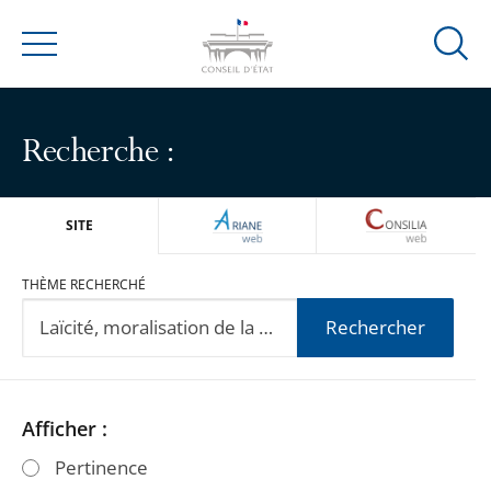
Ouvrir
Menu
la
modal
de
Recherche :
reche
ARIANEWEB
CONSILIA
SITE
THÈME RECHERCHÉ
Rechercher
Passer
Passer
Afficher :
les
les
Pertinence
filtres
filtres