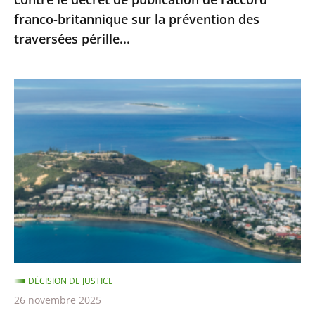
l’accord
franco-britannique sur la prévention des
franco-
traversées pérille...
britannique
sur
la
Nouvelle-
prévention
Calédonie
des
:
traversées
le
pérille...
juge
administratif
n’est
pas
compétent
pour
DÉCISION DE JUSTICE
se
26 novembre 2025
prononcer