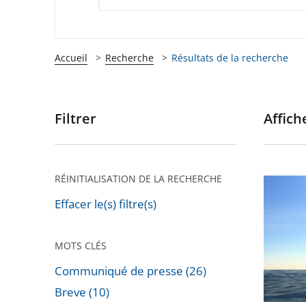
Accueil
Recherche
Résultats de la recherche
Filtrer
Affiche
Passer
les
filtres
pour
RÉINITIALISATION DE LA RECHERCHE
Le
arriver
Conseil
Effacer le(s) filtre(s)
après
d’État
rejette
MOTS CLÉS
un
Communiqué de presse (26)
recours
Breve (10)
dirigé