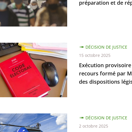
préparation et de rép
é
en
ons
on
DÉCISION DE JUSTICE
re
15 octobre 2025
Exécution provisoire d
recours formé par Mm
tion
bilité
des dispositions légi
e
on
DÉCISION DE JUSTICE
2 octobre 2025