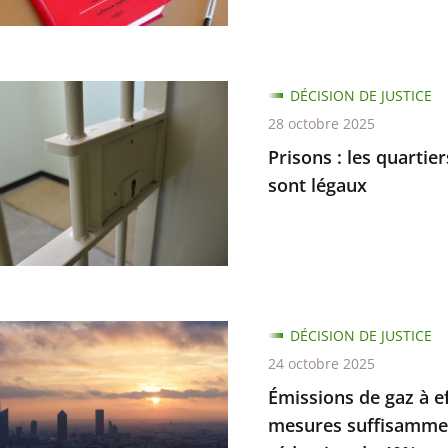
ion
DÉCISION DE JUSTICE
e
l
28 octobre 2025
Prisons : les quartie
on
rs
sont légaux
ité
ns
DÉCISION DE JUSTICE
ée
24 octobre 2025
Émissions de gaz à ef
mesures suffisammen