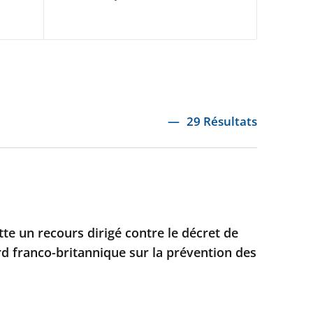
29 Résultats
ette un recours dirigé contre le décret de
rd franco-britannique sur la prévention des