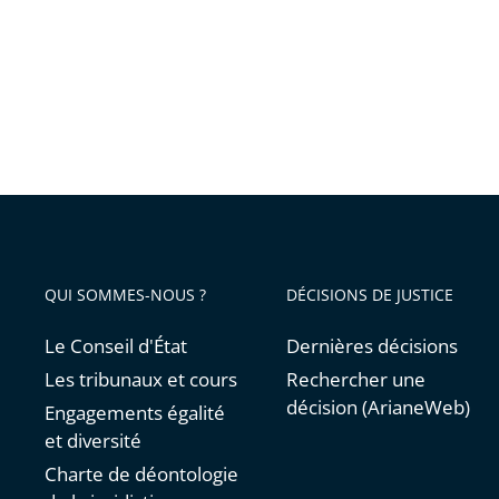
aux
mineur
:
des
actions
concrèt
sont
déjà
engagé
QUI SOMMES-NOUS ?
DÉCISIONS DE JUSTICE
pour
en
Le Conseil d'État
Dernières décisions
assurer
Les tribunaux et cours
Rechercher une
le
décision (ArianeWeb)
Engagements égalité
respect
et diversité
Charte de déontologie