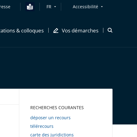
resse
FR
Accessibilité
cations & colloques
Vos démarches
Ouvrir
la
modale
de
recherche
AWEB
RECHERCHES COURANTES
déposer un recours
télérecours
carte des juridictions