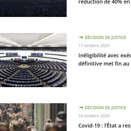
réduction de 40% en
...
lité
DÉCISION DE JUSTICE
s
17 octobre 2025
s
on
Inéligibilité avec ex
re
définitive met fin a
s
amment
s
nation
ve
es
DÉCISION DE JUSTICE
16 octobre 2025
Covid-19 : l’État a r
on