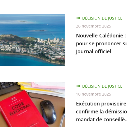
e-
DÉCISION DE JUSTICE
ie
26 novembre 2025
Nouvelle-Calédonie :
ion
pour se prononcer su
Journal officiel
ratif
ique
ent
on
DÉCISION DE JUSTICE
ion
re
10 novembre 2025
Exécution provisoire d
cer
ées
confirme la démissi
bilité
mandat de conseillè..