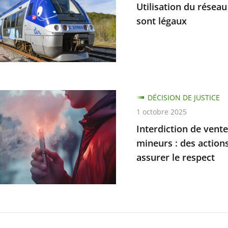
Utilisation du réseau
es
sont légaux
tion
DÉCISION DE JUSTICE
ux
1 octobre 2025
Interdiction de vent
ions
mineurs : des action
ves
s
assurer le respect
e