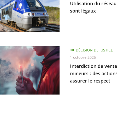
Utilisation du réseau
es
sont légaux
tion
DÉCISION DE JUSTICE
ux
1 octobre 2025
Interdiction de vent
ions
mineurs : des action
ves
s
assurer le respect
e