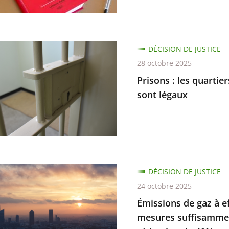
ion
DÉCISION DE JUSTICE
e
l
28 octobre 2025
Prisons : les quartie
on
rs
sont légaux
ité
ns
DÉCISION DE JUSTICE
ée
24 octobre 2025
Émissions de gaz à ef
mesures suffisammen