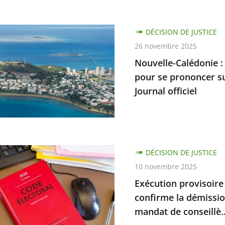
e-
DÉCISION DE JUSTICE
ie
26 novembre 2025
Nouvelle-Calédonie :
ion
pour se prononcer su
Journal officiel
ratif
ique
ent
on
DÉCISION DE JUSTICE
ion
re
10 novembre 2025
Exécution provisoire d
cer
ées
confirme la démissi
bilité
mandat de conseillè..