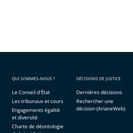
aux
mineur
:
des
actions
concrèt
sont
déjà
engagé
QUI SOMMES-NOUS ?
DÉCISIONS DE JUSTICE
pour
en
Le Conseil d'État
Dernières décisions
assurer
Les tribunaux et cours
Rechercher une
le
décision (ArianeWeb)
Engagements égalité
respect
et diversité
Charte de déontologie