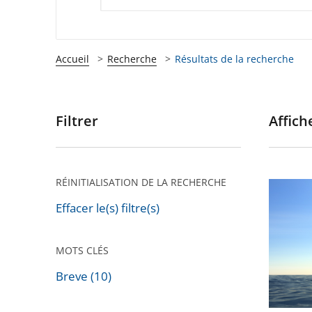
Accueil
Recherche
Résultats de la recherche
Filtrer
Affiche
Passer
les
filtres
pour
RÉINITIALISATION DE LA RECHERCHE
Le
arriver
Conseil
Effacer le(s) filtre(s)
après
d’État
rejette
MOTS CLÉS
un
Breve (10)
recours
Passer
dirigé