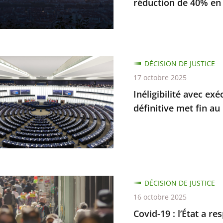
réduction de 40% en
...
lité
DÉCISION DE JUSTICE
s
17 octobre 2025
s
on
Inéligibilité avec ex
re
définitive met fin a
s
amment
s
nation
ve
es
DÉCISION DE JUSTICE
16 octobre 2025
Covid-19 : l’État a r
on