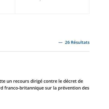
26 Résultats
ette un recours dirigé contre le décret de
rd franco-britannique sur la prévention des