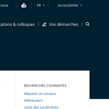
resse
FR
Accessibilité
cations & colloques
Vos démarches
Ouvrir
la
modale
de
recherche
AWEB
RECHERCHES COURANTES
déposer un recours
télérecours
carte des juridictions