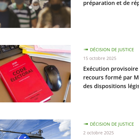
préparation et de rép
é
en
ons
on
DÉCISION DE JUSTICE
re
15 octobre 2025
Exécution provisoire d
recours formé par Mm
tion
bilité
des dispositions légi
e
on
DÉCISION DE JUSTICE
2 octobre 2025