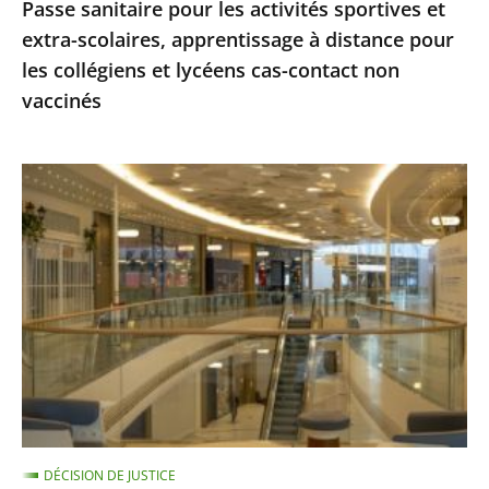
Passe sanitaire pour les activités sportives et
pour
extra-scolaires, apprentissage à distance pour
les
les collégiens et lycéens cas-contact non
collégiens
vaccinés
et
lycéens
cas-
Centres
contact
commerciaux
non
des
vaccinés
Alpes-
Maritimes
:
le
Conseil
d'État
ne
DÉCISION DE JUSTICE
suspend