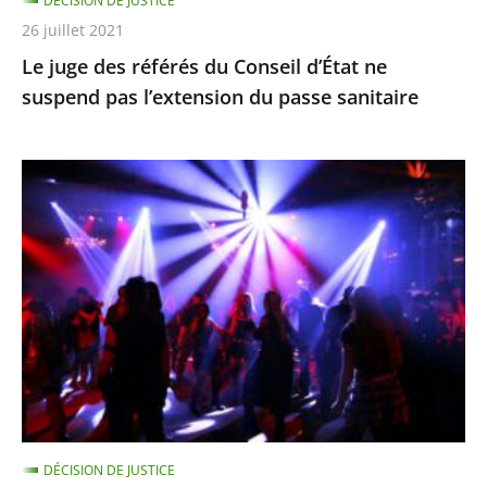
DÉCISION DE JUSTICE
l’extension
26 juillet 2021
du
Le juge des référés du Conseil d’État ne
passe
suspend pas l’extension du passe sanitaire
sanitaire
La
fermeture
des
discothèques
est
pour
l’instant
justifiée
car
ces
DÉCISION DE JUSTICE
établissements