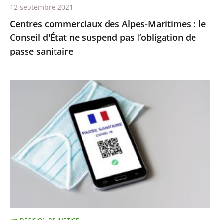
12 septembre 2021
pas
Centres commerciaux des Alpes-Maritimes : le
l’obligation
Conseil d'État ne suspend pas l’obligation de
de
passe sanitaire
passe
sanitaire
Le
juge
des
référés
du
Conseil
d’État
ne
suspend
pas