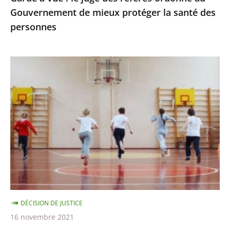
Gouvernement de mieux protéger la santé des
protéger
personnes
la
santé
des
Passe
personnes
sanitaire
pour
les
activités
sportives
et
extra-
scolaires,
apprentissage
DÉCISION DE JUSTICE
à
16 novembre 2021
distance