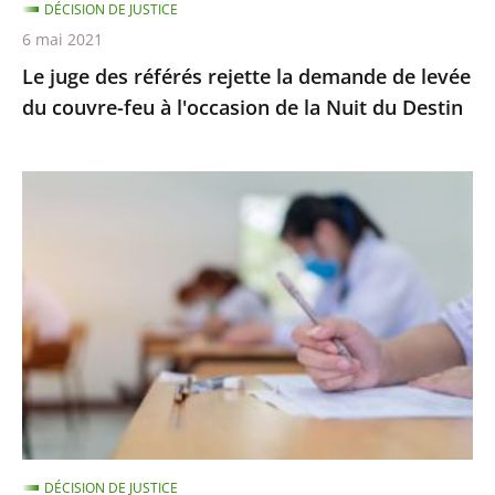
DÉCISION DE JUSTICE
couvre-
6 mai 2021
feu
Le juge des référés rejette la demande de levée
à
du couvre-feu à l'occasion de la Nuit du Destin
l'occasion
de
la
Épreuves
Nuit
de
du
BTS
Destin
:
le
juge
des
référés
ne
suspend
DÉCISION DE JUSTICE
pas