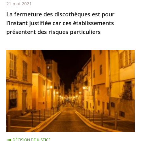
21 mai 2021
présentent
La fermeture des discothèques est pour
des
l’instant justifiée car ces établissements
risques
présentent des risques particuliers
particuliers
Les
restrictions
de
déplacement
ne
sont
pas
suspendues
pour
les
DÉCISION DE JUSTICE