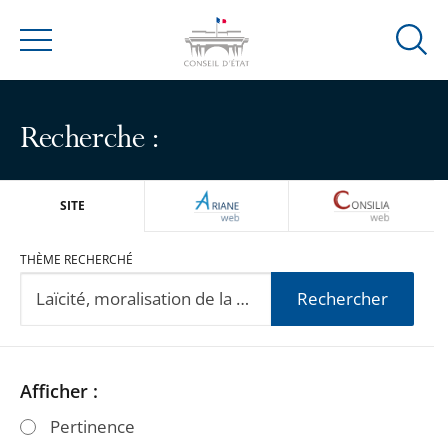
Ouvrir
Menu
la
modal
de
Recherche :
reche
ARIANEWEB
CONSILIA
SITE
THÈME RECHERCHÉ
Rechercher
Passer
Passer
Afficher :
les
les
Pertinence
filtres
filtres