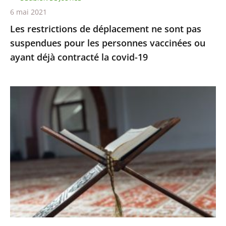
personnes
6 mai 2021
vaccinées
Les restrictions de déplacement ne sont pas
ou
suspendues pour les personnes vaccinées ou
ayant
ayant déjà contracté la covid-19
déjà
contracté
la
Le
covid-
juge
19
des
référés
rejette
la
demande
de
levée
du