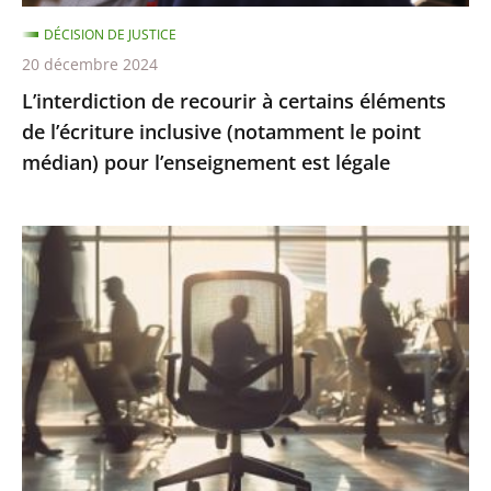
(notamment
DÉCISION DE JUSTICE
le
20 décembre 2024
point
L’interdiction de recourir à certains éléments
médian)
de l’écriture inclusive (notamment le point
pour
médian) pour l’enseignement est légale
l’enseignement
est
légale
Présomption
de
démission
en
cas
d’abandon
de
poste
: