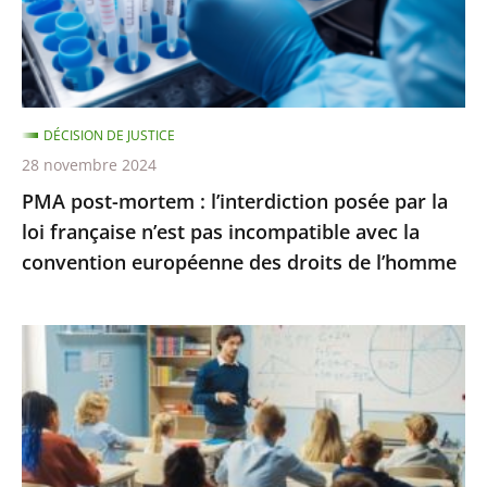
salle
par
pour
la
une
loi
conféren...
française
DÉCISION DE JUSTICE
n’est
28 novembre 2024
pas
PMA post-mortem : l’interdiction posée par la
incompatible
loi française n’est pas incompatible avec la
avec
convention européenne des droits de l’homme
la
convention
européenne
La
des
poursuite
droits
des
de
«
l’homme
groupes