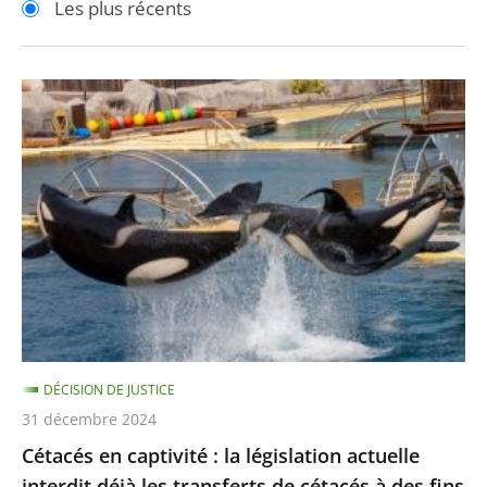
Les plus récents
pour
pour
arriver
arriver
après
avant
Cétacés
en
captivité
:
la
législation
actuelle
interdit
déjà
les
DÉCISION DE JUSTICE
transferts
31 décembre 2024
de
Cétacés en captivité : la législation actuelle
cétacés
interdit déjà les transferts de cétacés à des fins