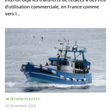
à
d’utilisation commerciale, en France comme
des
vers l...
fins
d’utilisation
commerciale,
Protection
en
des
France
dauphins
comme
et
vers
des
l...
marsouins
:
le
Conseil
d’État
DÉCISION DE JUSTICE
confirme
30 décembre 2024
la