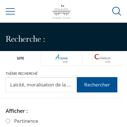
Ouvrir
Menu
la
modal
de
Recherche :
reche
ARIANEWEB
CONSILIA
SITE
THÈME RECHERCHÉ
Rechercher
Passer
Passer
Afficher :
les
les
Pertinence
filtres
filtres