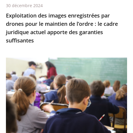
30 décembre 2024
:
Exploitation des images enregistrées par
le
drones pour le maintien de l’ordre : le cadre
cadre
juridique actuel apporte des garanties
juridique
suffisantes
actuel
apporte
des
L’interdiction
garanties
de
suffisantes
recourir
à
certains
éléments
de
l’écriture
inclusive