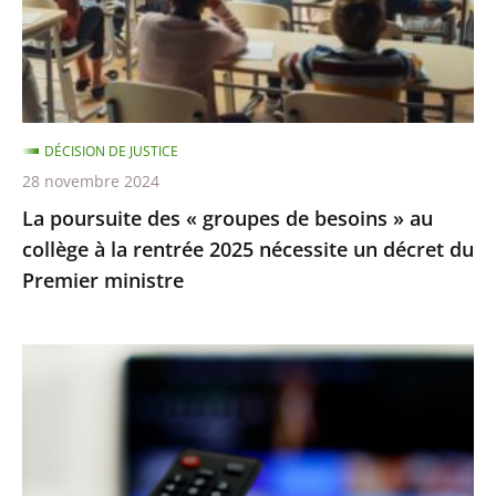
de
besoins
»
au
collège
DÉCISION DE JUSTICE
à
28 novembre 2024
la
La poursuite des « groupes de besoins » au
rentrée
collège à la rentrée 2025 nécessite un décret du
2025
Premier ministre
nécessite
un
décret
TNT
du
:
Premier
la
ministre
procédure
de