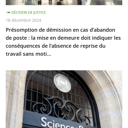
la
DÉCISION DE JUSTICE
mise
18 décembre 2024
en
Présomption de démission en cas d’abandon
demeure
de poste : la mise en demeure doit indiquer les
doit
conséquences de l’absence de reprise du
indiquer
travail sans moti...
les
conséquences
de
Le
l’absence
juge
de
des
reprise
référés
du
du
travail
Conseil
sans
d’État
moti...