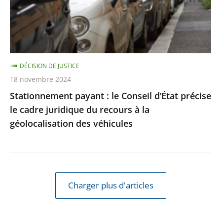
précise
le
cadre
juridique
DÉCISION DE JUSTICE
du
18 novembre 2024
recours
Stationnement payant : le Conseil d’État précise
à
le cadre juridique du recours à la
la
géolocalisation des véhicules
géolocalisation
des
véhicules
Charger plus d'articles