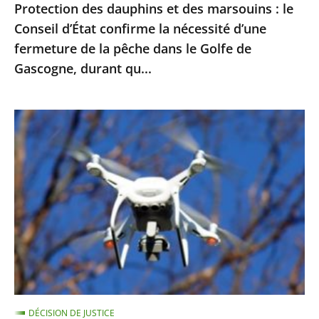
Protection des dauphins et des marsouins : le
nécessité
Conseil d’État confirme la nécessité d’une
d’une
fermeture de la pêche dans le Golfe de
fermeture
Gascogne, durant qu...
de
la
pêche
Exploitation
dans
des
le
images
Golfe
enregistrées
de
par
Gascogne,
drones
durant
pour
qu...
le
maintien
de
DÉCISION DE JUSTICE
l’ordre