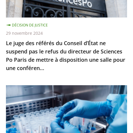
ne
suspend
pas
DÉCISION DE JUSTICE
le
29 novembre 2024
refus
Le juge des référés du Conseil d’État ne
du
suspend pas le refus du directeur de Sciences
directeur
Po Paris de mettre à disposition une salle pour
de
une conféren...
Sciences
Po
Paris
PMA
de
post-
mettre
mortem
à
:
disposition
l’interdiction
une
posée