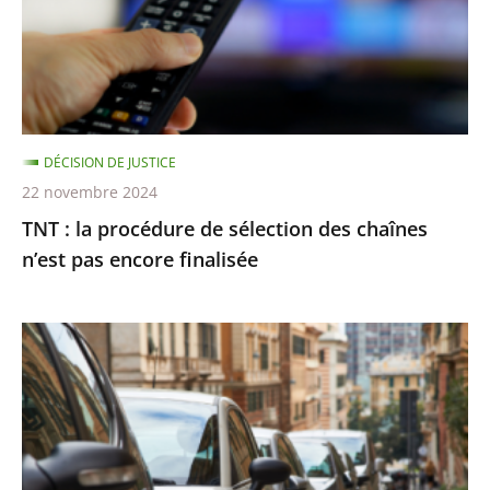
sélection
des
chaînes
n’est
pas
DÉCISION DE JUSTICE
encore
22 novembre 2024
finalisée
TNT : la procédure de sélection des chaînes
n’est pas encore finalisée
Stationnement
payant
:
le
Conseil
d’État