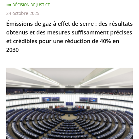
DÉCISION DE JUSTICE
obtenus
24 octobre 2025
et
Émissions de gaz à effet de serre : des résultats
des
obtenus et des mesures suffisamment précises
mesures
et crédibles pour une réduction de 40% en
suffisamment
2030
précises
et
crédibles
Inéligibilité
pour
avec
une
exécution
réduction
provisoire
de
:
40%
seule
en
une
2030
condamnation