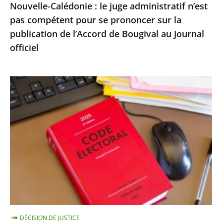
Nouvelle-Calédonie : le juge administratif n’est
sur
pas compétent pour se prononcer sur la
la
publication de l’Accord de Bougival au Journal
publication
officiel
de
l’Accord
de
Exécution
Bougival
provisoire
au
d’une
Journal
peine
officiel
d’inéligibilité
:
le
Conseil
d’État
confirme
DÉCISION DE JUSTICE
la