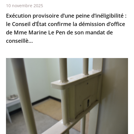
10 novembre 2025
démission
Exécution provisoire d’une peine d’inéligibilité :
d’office
le Conseil d’État confirme la démission d’office
de
de Mme Marine Le Pen de son mandat de
Mme
conseillè...
Marine
Le
Pen
Prisons
de
:
son
les
mandat
quartiers
de
de
conseillè...
lutte
contre
la
criminalité