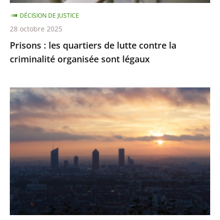
organisée
DÉCISION DE JUSTICE
sont
28 octobre 2025
légaux
Prisons : les quartiers de lutte contre la
criminalité organisée sont légaux
Émissions
de
gaz
à
effet
de
serre
:
des
résultats