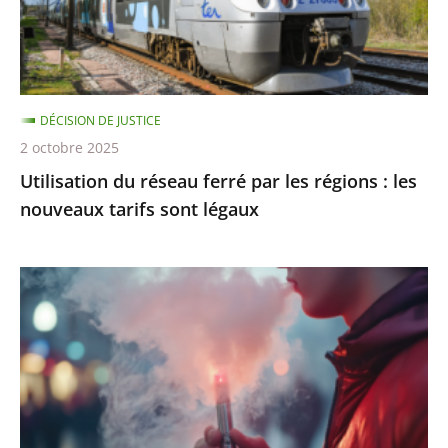
régions
:
les
nouveaux
DÉCISION DE JUSTICE
tarifs
2 octobre 2025
sont
Utilisation du réseau ferré par les régions : les
légaux
nouveaux tarifs sont légaux
Interdiction
de
vente
des
produits
du
tabac