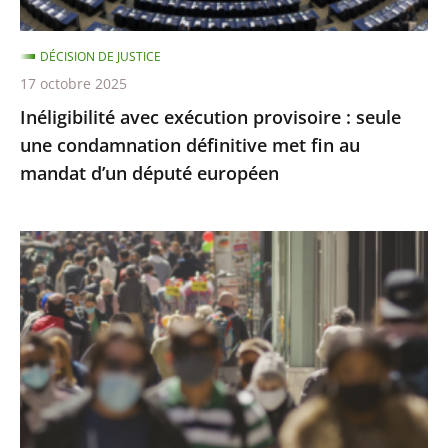
définitive
met
DÉCISION DE JUSTICE
fin
17 octobre 2025
au
Inéligibilité avec exécution provisoire : seule
mandat
une condamnation définitive met fin au
d’un
mandat d’un député européen
député
européen
Covid-
19
:
l’État
a
respecté
ses
obligations