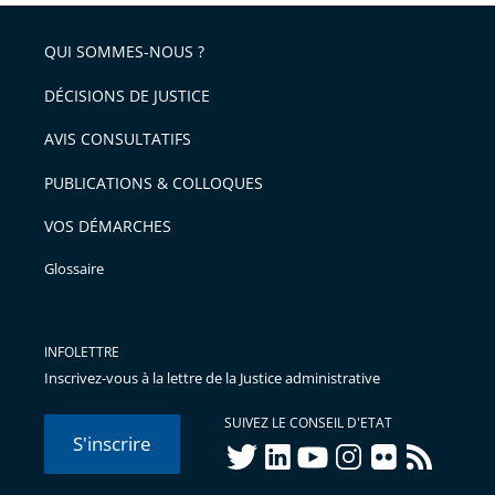
respect
QUI SOMMES-NOUS ?
DÉCISIONS DE JUSTICE
AVIS CONSULTATIFS
PUBLICATIONS & COLLOQUES
VOS DÉMARCHES
Glossaire
INFOLETTRE
Inscrivez-vous à la lettre de la Justice administrative
SUIVEZ LE CONSEIL D'ETAT
S'inscrire
twitter
linkedIn
youtube
instagram
flickr
rss