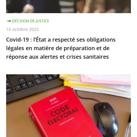
légales
en
DÉCISION DE JUSTICE
matière
16 octobre 2025
de
Covid-19 : l’État a respecté ses obligations
préparation
légales en matière de préparation et de
et
réponse aux alertes et crises sanitaires
de
réponse
aux
Exécution
alertes
provisoire
et
d’une
crises
peine
sanitaires
d’inéligibilité
:
Rejet