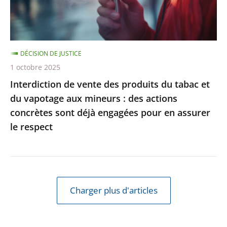
et
du
vapotage
DÉCISION DE JUSTICE
aux
1 octobre 2025
mineurs
Interdiction de vente des produits du tabac et
:
du vapotage aux mineurs : des actions
des
concrètes sont déjà engagées pour en assurer
actions
le respect
concrètes
sont
déjà
engagées
pour
Charger plus d'articles
en
assurer
le