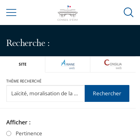
Ouvrir
Menu
la
modal
de
Recherche :
reche
ARIANEWEB
CONSILIA
SITE
THÈME RECHERCHÉ
Rechercher
Passer
Passer
Afficher :
les
les
Pertinence
filtres
filtres