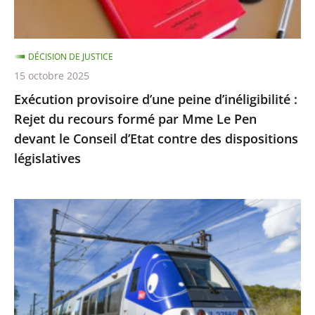
du
recours
formé
DÉCISION DE JUSTICE
par
15 octobre 2025
Mme
Exécution provisoire d’une peine d’inéligibilité :
Le
Rejet du recours formé par Mme Le Pen
Pen
devant le Conseil d’Etat contre des dispositions
devant
législatives
le
Conseil
d’Etat
Utilisation
contre
du
des
réseau
dispositions
ferré
législatives
par
les