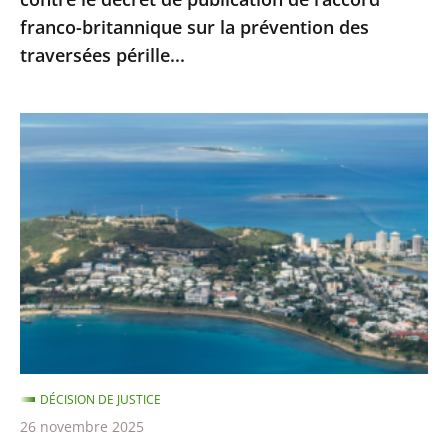
l’accord
franco-britannique sur la prévention des
franco-
traversées pérille...
britannique
sur
la
Nouvelle-
prévention
Calédonie
des
:
traversées
le
pérille...
juge
administratif
n’est
pas
compétent
pour
DÉCISION DE JUSTICE
se
26 novembre 2025
prononcer