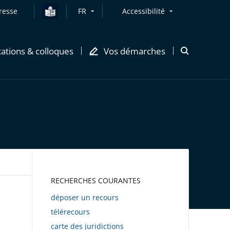
resse
FR
Accessibilité
cations & colloques
Vos démarches
Ouvrir
la
modale
de
recherche
AWEB
RECHERCHES COURANTES
déposer un recours
télérecours
carte des juridictions