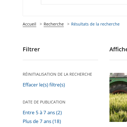
Accueil
Recherche
Résultats de la recherche
Filtrer
Affiche
Passer
les
filtres
pour
RÉINITIALISATION DE LA RECHERCHE
Régleme
arriver
de
Effacer le(s) filtre(s)
après
l'usage
des
DATE DE PUBLICATION
pesticid
Entre 5 à 7 ans (2)
Plus de 7 ans (18)