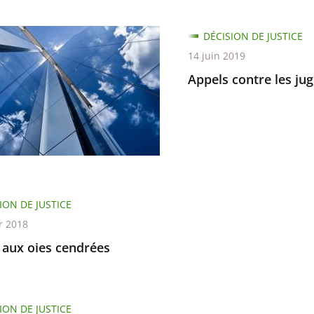
DÉCISION DE JUSTICE
14 juin 2019
Appels contre les jug
nts
ION DE JUSTICE
r 2018
 aux oies cendrées
ION DE JUSTICE