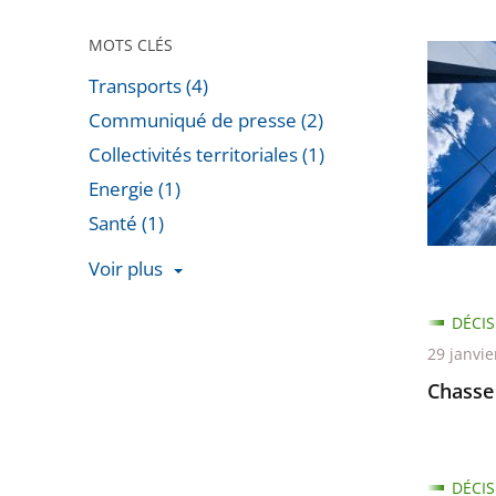
MOTS CLÉS
Appels
Transports (4)
contre
les
Communiqué de presse (2)
jugeme
Collectivités territoriales (1)
relatifs
Energie (1)
à
Santé (1)
la
Voir plus
«
Passer
Tour
DÉCIS
les
Triangle
29 janvie
filtres
»
Chasse
pour
arriver
avant
DÉCIS