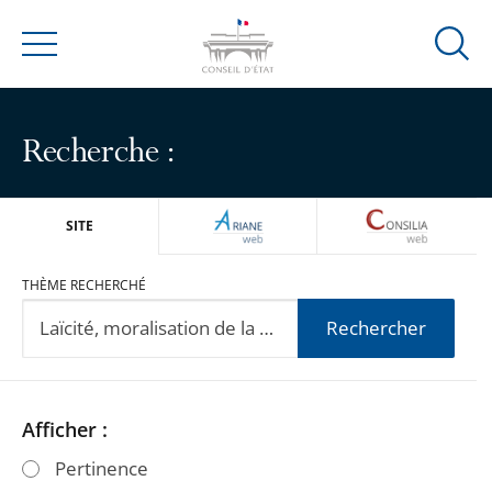
Ouvrir
Menu
la
modal
de
Recherche :
reche
ARIANEWEB
CONSILIA
SITE
THÈME RECHERCHÉ
Rechercher
Passer
Passer
Afficher :
les
les
Pertinence
filtres
filtres