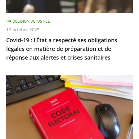
légales
en
DÉCISION DE JUSTICE
matière
16 octobre 2025
de
Covid-19 : l’État a respecté ses obligations
préparation
légales en matière de préparation et de
et
réponse aux alertes et crises sanitaires
de
réponse
aux
Exécution
alertes
provisoire
et
d’une
crises
peine
sanitaires
d’inéligibilité
:
Rejet