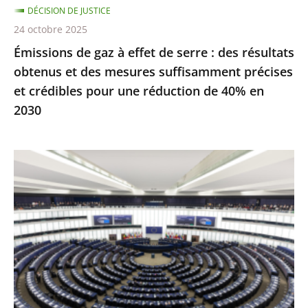
DÉCISION DE JUSTICE
obtenus
24 octobre 2025
et
Émissions de gaz à effet de serre : des résultats
des
obtenus et des mesures suffisamment précises
mesures
et crédibles pour une réduction de 40% en
suffisamment
2030
précises
et
crédibles
Inéligibilité
pour
avec
une
exécution
réduction
provisoire
de
:
40%
seule
en
une
2030
condamnation