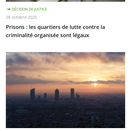
organisée
DÉCISION DE JUSTICE
sont
28 octobre 2025
légaux
Prisons : les quartiers de lutte contre la
criminalité organisée sont légaux
Émissions
de
gaz
à
effet
de
serre
:
des
résultats