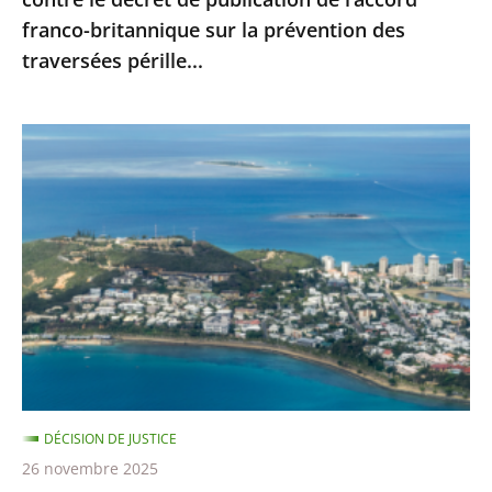
l’accord
franco-britannique sur la prévention des
franco-
traversées pérille...
britannique
sur
la
Nouvelle-
prévention
Calédonie
des
:
traversées
le
pérille...
juge
administratif
n’est
pas
compétent
pour
DÉCISION DE JUSTICE
se
26 novembre 2025
prononcer