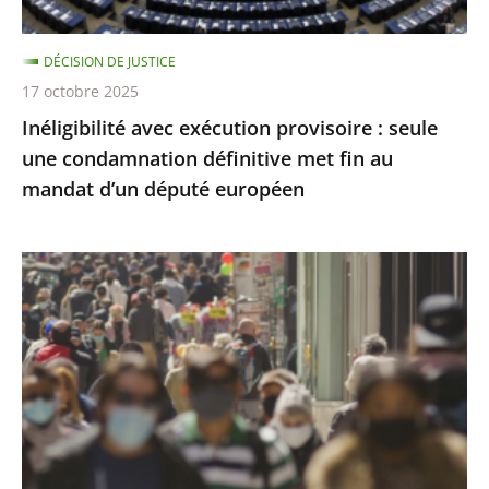
définitive
met
DÉCISION DE JUSTICE
fin
17 octobre 2025
au
Inéligibilité avec exécution provisoire : seule
mandat
une condamnation définitive met fin au
d’un
mandat d’un député européen
député
européen
Covid-
19
:
l’État
a
respecté
ses
obligations