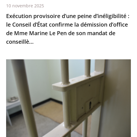
10 novembre 2025
démission
Exécution provisoire d’une peine d’inéligibilité :
d’office
le Conseil d’État confirme la démission d’office
de
de Mme Marine Le Pen de son mandat de
Mme
conseillè...
Marine
Le
Pen
Prisons
de
:
son
les
mandat
quartiers
de
de
conseillè...
lutte
contre
la
criminalité