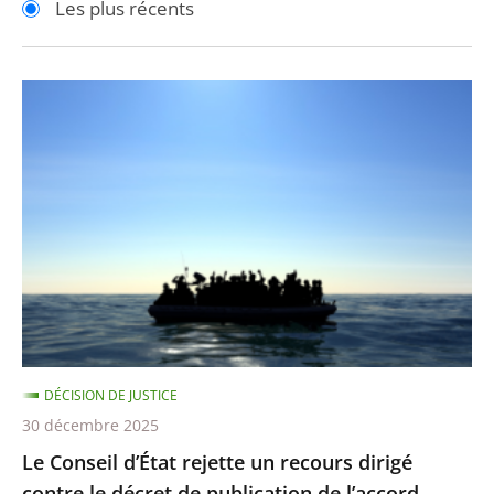
Les plus récents
pour
pour
arriver
arriver
après
avant
Le
Conseil
d’État
rejette
un
recours
dirigé
contre
le
décret
DÉCISION DE JUSTICE
de
30 décembre 2025
publication
Le Conseil d’État rejette un recours dirigé
de
contre le décret de publication de l’accord