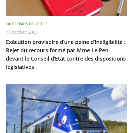
du
recours
formé
DÉCISION DE JUSTICE
par
15 octobre 2025
Mme
Exécution provisoire d’une peine d’inéligibilité :
Le
Rejet du recours formé par Mme Le Pen
Pen
devant le Conseil d’Etat contre des dispositions
devant
législatives
le
Conseil
d’Etat
Utilisation
contre
du
des
réseau
dispositions
ferré
législatives
par
les