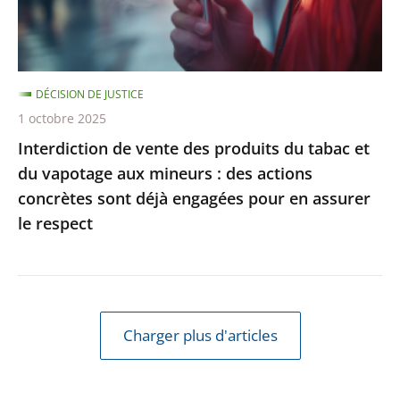
et
du
vapotage
DÉCISION DE JUSTICE
aux
1 octobre 2025
mineurs
Interdiction de vente des produits du tabac et
:
du vapotage aux mineurs : des actions
des
concrètes sont déjà engagées pour en assurer
actions
le respect
concrètes
sont
déjà
engagées
pour
Charger plus d'articles
en
assurer
le