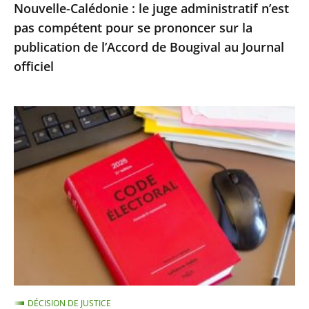
Nouvelle-Calédonie : le juge administratif n’est
sur
pas compétent pour se prononcer sur la
la
publication de l’Accord de Bougival au Journal
publication
officiel
de
l’Accord
de
Exécution
Bougival
provisoire
au
d’une
Journal
peine
officiel
d’inéligibilité
:
le
Conseil
d’État
confirme
DÉCISION DE JUSTICE
la