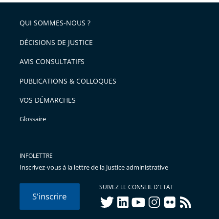
respect
QUI SOMMES-NOUS ?
DÉCISIONS DE JUSTICE
AVIS CONSULTATIFS
PUBLICATIONS & COLLOQUES
VOS DÉMARCHES
Glossaire
INFOLETTRE
Inscrivez-vous à la lettre de la Justice administrative
SUIVEZ LE CONSEIL D'ETAT
S'inscrire
twitter
linkedIn
youtube
instagram
flickr
rss