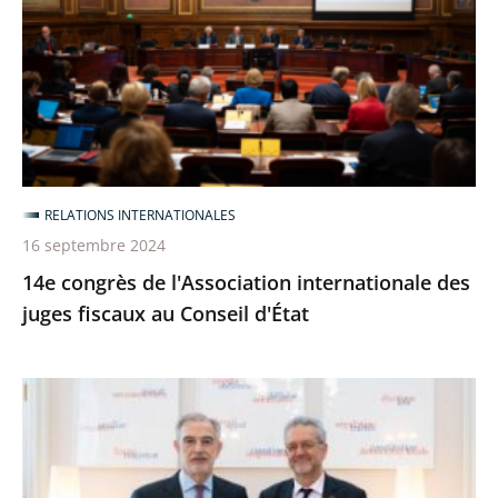
l'Association
internationale
des
juges
fiscaux
au
Conseil
RELATIONS INTERNATIONALES
d'État
16 septembre 2024
14e congrès de l'Association internationale des
juges fiscaux au Conseil d'État
Séminaire
de
travail
avec