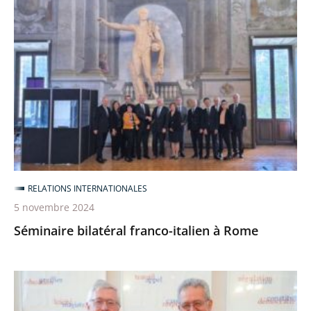
bilatéral
franco-
italien
à
Rome
RELATIONS INTERNATIONALES
5 novembre 2024
Séminaire bilatéral franco-italien à Rome
Séminaire
bilatéral