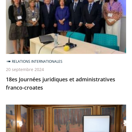
et
administratives
franco-
croates
RELATIONS INTERNATIONALES
20 septembre 2024
18es Journées juridiques et administratives
franco-croates
14e
congrès
de