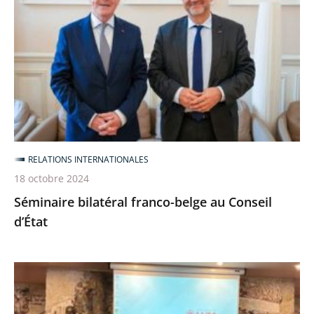
franco-
belge
au
Conseil
d’État
RELATIONS INTERNATIONALES
18 octobre 2024
Séminaire bilatéral franco-belge au Conseil
d’État
Colloque
franco-
italien