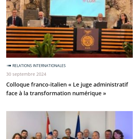
«
Le
juge
administratif
face
à
la
RELATIONS INTERNATIONALES
transformation
30 septembre 2024
numérique
Colloque franco-italien « Le juge administratif
»
face à la transformation numérique »
18es
Journées
juridiques