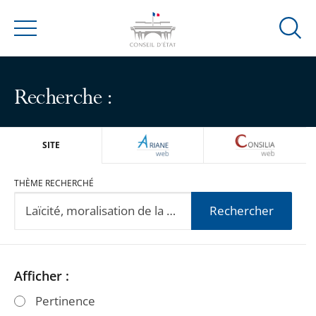
Ouvrir
Menu
la
modal
de
Recherche :
reche
ARIANEWEB
CONSILIA
SITE
THÈME RECHERCHÉ
Rechercher
Passer
Passer
Afficher :
les
les
Pertinence
filtres
filtres