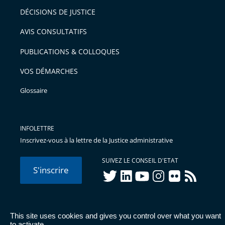
DÉCISIONS DE JUSTICE
AVIS CONSULTATIFS
PUBLICATIONS & COLLOQUES
VOS DÉMARCHES
Glossaire
INFOLETTRE
Inscrivez-vous à la lettre de la Justice administrative
SUIVEZ LE CONSEIL D'ETAT
S'inscrire
twitter
linkedIn
youtube
instagram
flickr
rss
This site uses cookies and gives you control over what you want
© Conseil d'État 2026 -
Mentions légales
-
Cookies
-
Données
to activate