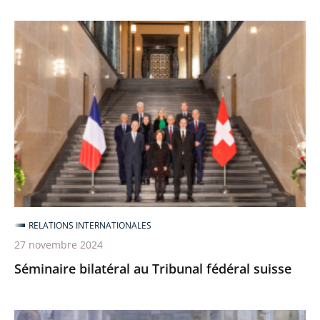
Séminaire
bilatéral
au
Tribunal
fédéral
suisse
RELATIONS INTERNATIONALES
27 novembre 2024
Séminaire bilatéral au Tribunal fédéral suisse
Séminaire