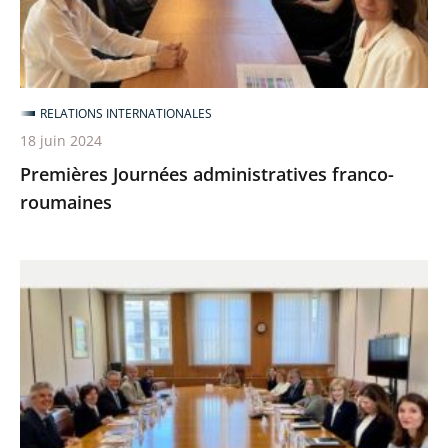
roumaines
RELATIONS INTERNATIONALES
18 juin 2024
Premières Journées administratives franco-
roumaines
Séminaire
bilatéral
franco-
hellénique
au
Conseil
d’État