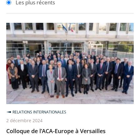
Les plus récents
pour
pour
arriver
arriver
après
avant
Colloque
de
l’ACA-
Europe
à
Versailles
RELATIONS INTERNATIONALES
2 décembre 2024
Colloque de l’ACA-Europe à Versailles