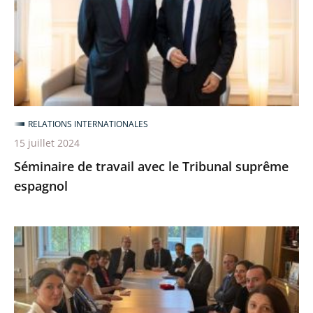
le
Tribunal
suprême
espagnol
RELATIONS INTERNATIONALES
15 juillet 2024
Séminaire de travail avec le Tribunal suprême
espagnol
Premières
Journées
administratives
franco-