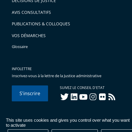
DÉCISIONS DE JUSTICE
AVIS CONSULTATIFS
PUBLICATIONS & COLLOQUES
VOS DÉMARCHES
Glossaire
INFOLETTRE
Inscrivez-vous à la lettre de la Justice administrative
SUIVEZ LE CONSEIL D'ETAT
S'inscrire
twitter
linkedIn
youtube
instagram
flickr
rss
This site uses cookies and gives you control over what you want
© Conseil d'État 2026 -
Mentions légales
-
Cookies
-
Données
to activate
personnelles
-
Publications administratives
-
Accessibilité :