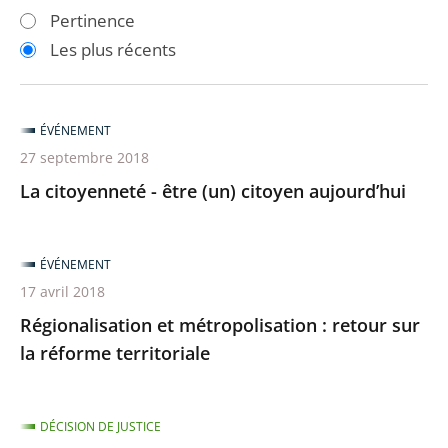
les
les
Pertinence
filtres
filtres
Les plus récents
pour
pour
arriver
arriver
après
avant
ÉVÉNEMENT
27 septembre 2018
La citoyenneté - être (un) citoyen aujourd’hui
ÉVÉNEMENT
17 avril 2018
Régionalisation et métropolisation : retour sur
la réforme territoriale
DÉCISION DE JUSTICE