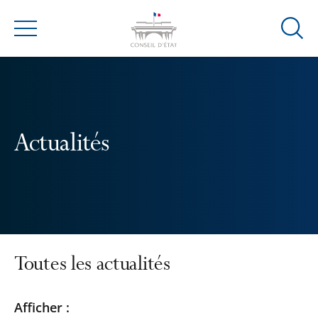
Ouvrir
Menu
la
modal
de
reche
Actualités
Toutes les actualités
Passer
Passer
Afficher :