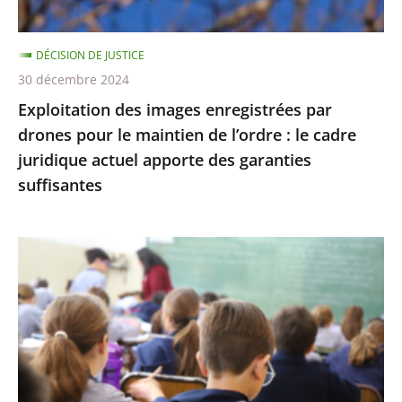
maintien
de
DÉCISION DE JUSTICE
l’ordre
30 décembre 2024
:
Exploitation des images enregistrées par
le
drones pour le maintien de l’ordre : le cadre
cadre
juridique actuel apporte des garanties
juridique
suffisantes
actuel
apporte
des
L’interdiction
garanties
de
suffisantes
recourir
à
certains
éléments
de