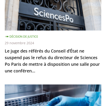
travail
Conseil
sans
d’État
moti...
ne
suspend
pas
DÉCISION DE JUSTICE
le
29 novembre 2024
refus
Le juge des référés du Conseil d’État ne
du
suspend pas le refus du directeur de Sciences
directeur
Po Paris de mettre à disposition une salle pour
de
une conféren...
Sciences
Po
Paris
PMA
de
post-
mettre
mortem
à