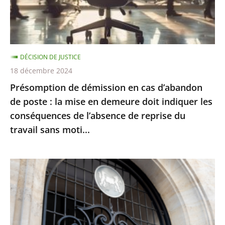
de
poste
:
la
DÉCISION DE JUSTICE
mise
18 décembre 2024
en
Présomption de démission en cas d’abandon
demeure
de poste : la mise en demeure doit indiquer les
doit
conséquences de l’absence de reprise du
indiquer
travail sans moti...
les
conséquences
de
Le
l’absence
juge
de
des
reprise
référés
du
du