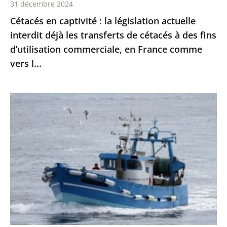
31 décembre 2024
de
Cétacés en captivité : la législation actuelle
cétacés
interdit déjà les transferts de cétacés à des fins
à
d’utilisation commerciale, en France comme
des
vers l...
fins
d’utilisation
commerciale,
Protection
en
des
France
dauphins
comme
et
vers
des
l...
marsouins
:
le
Conseil
d’État