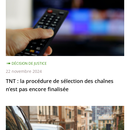
la
ministre
procédure
de
sélection
des
chaînes
n’est
pas
DÉCISION DE JUSTICE
encore
22 novembre 2024
finalisée
TNT : la procédure de sélection des chaînes
n’est pas encore finalisée
Stationnement
payant
: