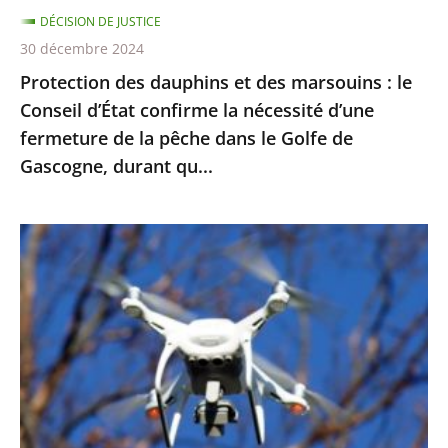
DÉCISION DE JUSTICE
confirme
30 décembre 2024
la
Protection des dauphins et des marsouins : le
nécessité
Conseil d’État confirme la nécessité d’une
d’une
fermeture de la pêche dans le Golfe de
fermeture
Gascogne, durant qu...
de
la
pêche
Exploitation
dans
des
le
images
Golfe
enregistrées
de
par
Gascogne,
drones
durant
pour
qu...
le