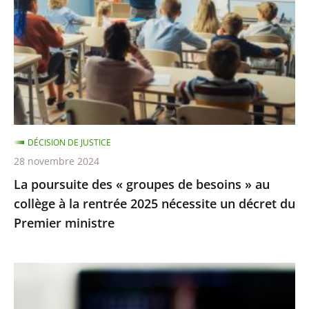
de
«
l’homme
groupes
de
besoins
»
au
collège
DÉCISION DE JUSTICE
à
28 novembre 2024
la
La poursuite des « groupes de besoins » au
rentrée
collège à la rentrée 2025 nécessite un décret du
2025
Premier ministre
nécessite
un
décret
TNT
du
:
Premier