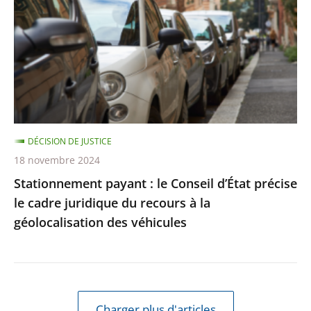
le
Conseil
d’État
précise
le
cadre
juridique
DÉCISION DE JUSTICE
du
18 novembre 2024
recours
Stationnement payant : le Conseil d’État précise
à
le cadre juridique du recours à la
la
géolocalisation des véhicules
géolocalisation
des
véhicules
Charger plus d'articles