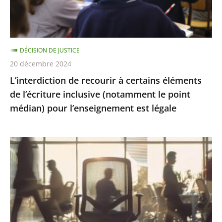
l’écriture
inclusive
(notamment
DÉCISION DE JUSTICE
le
20 décembre 2024
point
L’interdiction de recourir à certains éléments
médian)
de l’écriture inclusive (notamment le point
pour
médian) pour l’enseignement est légale
l’enseignement
est
légale
Présomption
de
démission
en
cas
d’abandon