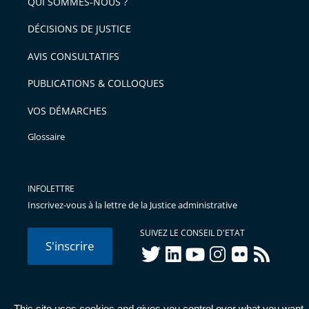
QUI SOMMES-NOUS ?
DÉCISIONS DE JUSTICE
AVIS CONSULTATIFS
PUBLICATIONS & COLLOQUES
VOS DÉMARCHES
Glossaire
INFOLETTRE
Inscrivez-vous à la lettre de la Justice administrative
SUIVEZ LE CONSEIL D'ETAT
S'inscrire
twitter
linkedIn
youtube
instagram
flickr
rss
This site uses cookies and gives you control over what you want