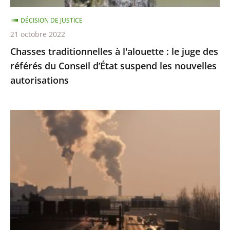
du
DÉCISION DE JUSTICE
Conseil
21 octobre 2022
d’État
Chasses traditionnelles à l'alouette : le juge des
suspend
référés du Conseil d’État suspend les nouvelles
les
autorisations
nouvelles
autorisations
Pollution
de
l’air
:
le
Conseil
d'État
condamne