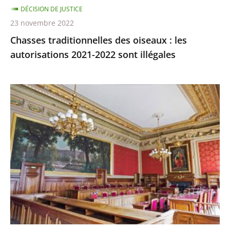
DÉCISION DE JUSTICE
illégales
23 novembre 2022
Chasses traditionnelles des oiseaux : les
autorisations 2021-2022 sont illégales
Ocean
Viking
:
le
Conseil
d’État
rejette
l’appel
demandant
qu’il