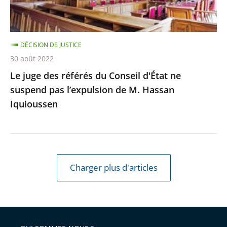
suspend
pas
l’expulsion
DÉCISION DE JUSTICE
de
30 août 2022
M.
Le juge des référés du Conseil d'État ne
Hassan
suspend pas l’expulsion de M. Hassan
Iquioussen
Iquioussen
Charger plus d'articles