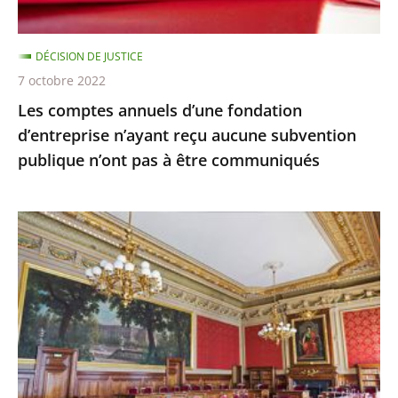
aucune
subvention
DÉCISION DE JUSTICE
publique
7 octobre 2022
n’ont
Les comptes annuels d’une fondation
pas
d’entreprise n’ayant reçu aucune subvention
à
publique n’ont pas à être communiqués
être
communiqués
Le
juge
des
référés
du
Conseil
d'État
ne