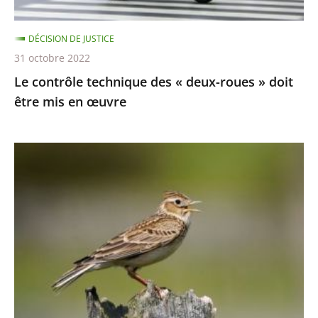
doit
être
DÉCISION DE JUSTICE
mis
31 octobre 2022
en
Le contrôle technique des « deux-roues » doit
œuvre
être mis en œuvre
Chasses
traditionnelles
à
l'alouette
:
le
juge
des
référés