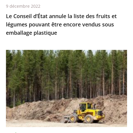
9 décembre 2022
être
Le Conseil d’État annule la liste des fruits et
encore
légumes pouvant être encore vendus sous
vendus
emballage plastique
sous
emballage
plastique
Réalisation
de
travaux
et
protection
des
espèces
protégées
:
le