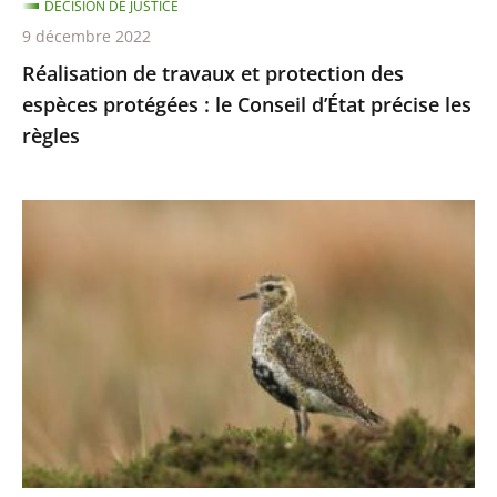
DÉCISION DE JUSTICE
Conseil
9 décembre 2022
d’État
Réalisation de travaux et protection des
précise
espèces protégées : le Conseil d’État précise les
les
règles
règles
Chasses
traditionnelles
des
oiseaux
:
les
autorisations
2021-
2022
sont