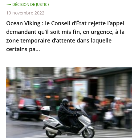
soit
DÉCISION DE JUSTICE
mis
19 novembre 2022
fin,
Ocean Viking : le Conseil d’État rejette l’appel
en
demandant qu’il soit mis fin, en urgence, à la
urgence,
zone temporaire d’attente dans laquelle
à
certains pa...
la
zone
Le
temporaire
contrôle
d’attente
technique
dans
des
laquelle
«
certains
deux-
pa...
roues
»