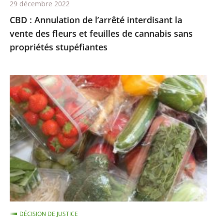
29 décembre 2022
feuilles
CBD : Annulation de l’arrêté interdisant la
de
vente des fleurs et feuilles de cannabis sans
cannabis
propriétés stupéfiantes
sans
propriétés
stupéfiantes
Le
Conseil
d’État
annule
la
liste
des
fruits
et
légumes
DÉCISION DE JUSTICE
pouvant