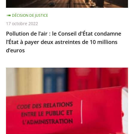
l’État
à
DÉCISION DE JUSTICE
payer
17 octobre 2022
deux
Pollution de l’air : le Conseil d'État condamne
astreintes
l’État à payer deux astreintes de 10 millions
de
d’euros
10
millions
d’euros
Les
comptes
annuels
d’une
fondation
d’entreprise
n’ayant
reçu