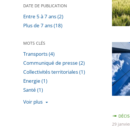
des
DATE DE PUBLICATION
pesticid
Entre 5 à 7 ans (2)
Plus de 7 ans (18)
MOTS CLÉS
Appels
Transports (4)
contre
les
Communiqué de presse (2)
jugeme
Collectivités territoriales (1)
relatifs
Energie (1)
à
Santé (1)
la
Voir plus
«
Passer
Tour
DÉCIS
les
Triangle
29 janvie
filtres
»