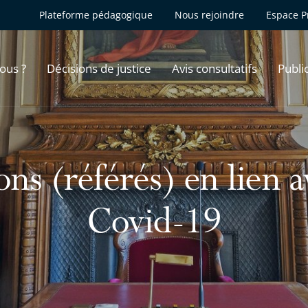
Plateforme pédagogique
Nous rejoindre
Espace P
ous ?
Décisions de justice
Avis consultatifs
Publi
ns (référés) en lien 
Covid-19