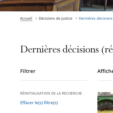
Accueil
Décisions de justice
Dernières décisions (
Dernières décisions (ré
Filtrer
Affiche
Passer
les
filtres
pour
RÉINITIALISATION DE LA RECHERCHE
Régleme
arriver
de
Effacer le(s) filtre(s)
après
l'usage