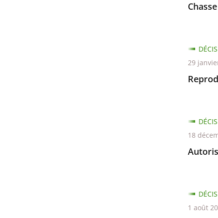
Chasse
pour
arriver
avant
DÉCIS
29 janvie
Reprod
DÉCIS
18 décem
Autoris
DÉCIS
1 août 2