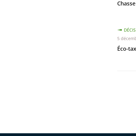
Chasse
DÉCIS
5 décemb
Éco-ta