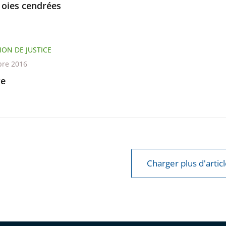
 oies cendrées
ION DE JUSTICE
re 2016
xe
Charger plus d'artic