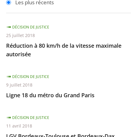
Les plus récents
pour
pour
arriver
arriver
après
avant
DÉCISION DE JUSTICE
25 juillet 2018
Réduction à 80 km/h de la vitesse maximale
autorisée
DÉCISION DE JUSTICE
9 juillet 2018
Ligne 18 du métro du Grand Paris
DÉCISION DE JUSTICE
11 avril 2018
LGV Bordeaux-Toulouse et Bordeaux-Dax