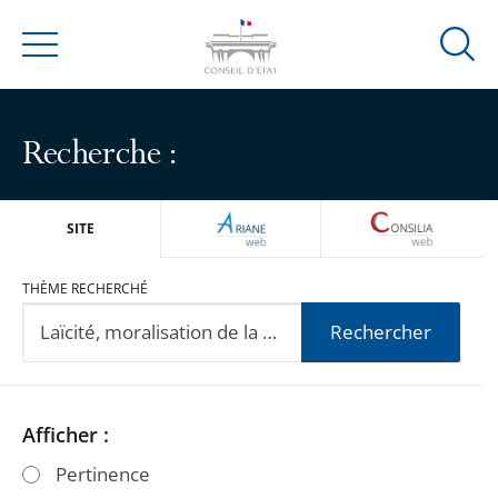
Ouvrir
Menu
la
modal
de
Recherche :
reche
ARIANEWEB
CONSILIA
SITE
THÈME RECHERCHÉ
Rechercher
Passer
Passer
Afficher :
les
les
Pertinence
filtres
filtres