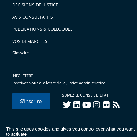
DÉCISIONS DE JUSTICE
AVIS CONSULTATIFS
PUBLICATIONS & COLLOQUES
VOS DÉMARCHES
Glossaire
INFOLETTRE
Inscrivez-vous à la lettre de la Justice administrative
SUIVEZ LE CONSEIL D'ETAT
S'inscrire
twitter
linkedIn
youtube
instagram
flickr
rss
This site uses cookies and gives you control over what you want
© Conseil d'État 2026 -
Mentions légales
-
Cookies
-
Données
to activate