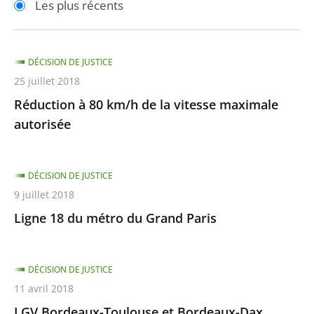
Les plus récents
pour
pour
arriver
arriver
après
avant
DÉCISION DE JUSTICE
25 juillet 2018
Réduction à 80 km/h de la vitesse maximale
autorisée
DÉCISION DE JUSTICE
9 juillet 2018
Ligne 18 du métro du Grand Paris
DÉCISION DE JUSTICE
11 avril 2018
LGV Bordeaux-Toulouse et Bordeaux-Dax