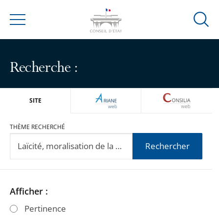
Ouvrir
Menu
la
modal
de
Recherche :
reche
ARIANEWEB
CONSILIA
SITE
THÈME RECHERCHÉ
Rechercher
Passer
Passer
Afficher :
les
les
Pertinence
filtres
filtres