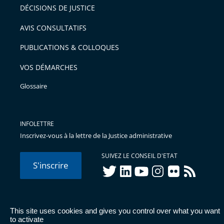
DÉCISIONS DE JUSTICE
AVIS CONSULTATIFS
PUBLICATIONS & COLLOQUES
VOS DÉMARCHES
Glossaire
INFOLETTRE
Inscrivez-vous à la lettre de la Justice administrative
SUIVEZ LE CONSEIL D'ETAT
S'inscrire
twitter
linkedIn
youtube
instagram
flickr
rss
This site uses cookies and gives you control over what you want
© Conseil d'État 2026 -
Mentions légales
-
Cookies
-
Données
to activate