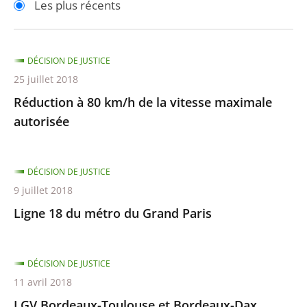
Les plus récents
pour
pour
arriver
arriver
après
avant
DÉCISION DE JUSTICE
25 juillet 2018
Réduction à 80 km/h de la vitesse maximale
autorisée
DÉCISION DE JUSTICE
9 juillet 2018
Ligne 18 du métro du Grand Paris
DÉCISION DE JUSTICE
11 avril 2018
LGV Bordeaux-Toulouse et Bordeaux-Dax