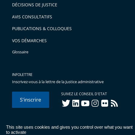
DÉCISIONS DE JUSTICE
AVIS CONSULTATIFS
PUBLICATIONS & COLLOQUES
VOS DÉMARCHES
Glossaire
INFOLETTRE
Inscrivez-vous à la lettre de la Justice administrative
SUIVEZ LE CONSEIL D'ETAT
S'inscrire
twitter
linkedIn
youtube
instagram
flickr
rss
This site uses cookies and gives you control over what you want
© Conseil d'État 2026 -
Mentions légales
-
Cookies
-
Données
to activate