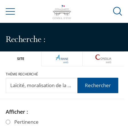
Ouvrir
Menu
la
modal
de
Recherche :
reche
ARIANEWEB
CONSILIA
SITE
THÈME RECHERCHÉ
Rechercher
Passer
Passer
Afficher :
les
les
Pertinence
filtres
filtres