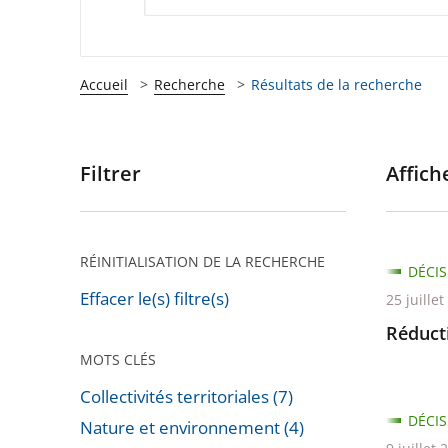
Accueil
Recherche
Résultats de la recherche
Filtrer
Affiche
Passer
les
filtres
pour
RÉINITIALISATION DE LA RECHERCHE
DÉCIS
arriver
Effacer le(s) filtre(s)
25 juille
après
Réduct
MOTS CLÉS
Collectivités territoriales (7)
DÉCIS
Nature et environnement (4)