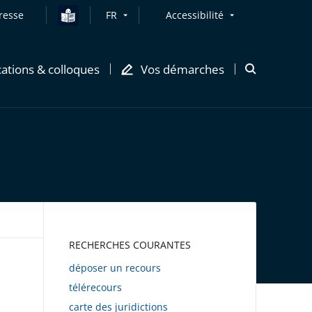
resse
FR
Accessibilité
cations & colloques
Vos démarches
Ouvrir
la
modale
de
recherche
AWEB
RECHERCHES COURANTES
déposer un recours
télérecours
carte des juridictions