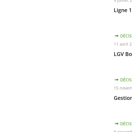
9 juillet 
Passer
les
Ligne 
filtres
pour
arriver
DÉCIS
avant
11 avril 
LGV Bo
DÉCIS
15 novem
Gestio
DÉCIS
8 novemb