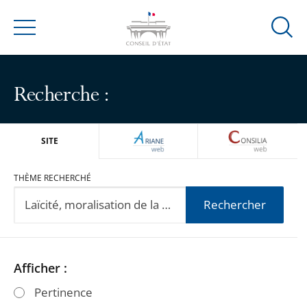
Ouvrir
Menu
la
modal
de
Recherche :
reche
ARIANEWEB
CONSILIA
SITE
THÈME RECHERCHÉ
Rechercher
Passer
Passer
Afficher :
les
les
Pertinence
filtres
filtres