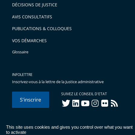
DÉCISIONS DE JUSTICE
AVIS CONSULTATIFS
PUBLICATIONS & COLLOQUES
VOS DÉMARCHES
Glossaire
INFOLETTRE
Inscrivez-vous à la lettre de la Justice administrative
SUIVEZ LE CONSEIL D'ETAT
S'inscrire
twitter
linkedIn
youtube
instagram
flickr
rss
This site uses cookies and gives you control over what you want
© Conseil d'État 2026 -
Mentions légales
-
Cookies
-
Données
to activate