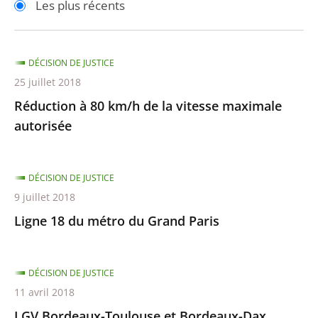
Les plus récents
pour
pour
arriver
arriver
après
avant
DÉCISION DE JUSTICE
25 juillet 2018
Réduction à 80 km/h de la vitesse maximale
autorisée
DÉCISION DE JUSTICE
9 juillet 2018
Ligne 18 du métro du Grand Paris
DÉCISION DE JUSTICE
11 avril 2018
LGV Bordeaux-Toulouse et Bordeaux-Dax