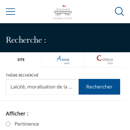
Ouvrir
Menu
la
modal
de
Recherche :
reche
ARIANEWEB
CONSILIA
SITE
THÈME RECHERCHÉ
Rechercher
Passer
Passer
Afficher :
les
les
Pertinence
filtres
filtres