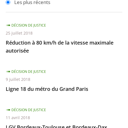
Les plus récents
pour
pour
arriver
arriver
après
avant
DÉCISION DE JUSTICE
25 juillet 2018
Réduction à 80 km/h de la vitesse maximale
autorisée
DÉCISION DE JUSTICE
9 juillet 2018
Ligne 18 du métro du Grand Paris
DÉCISION DE JUSTICE
11 avril 2018
LGV Bordeaux-Toulouse et Bordeaux-Dax