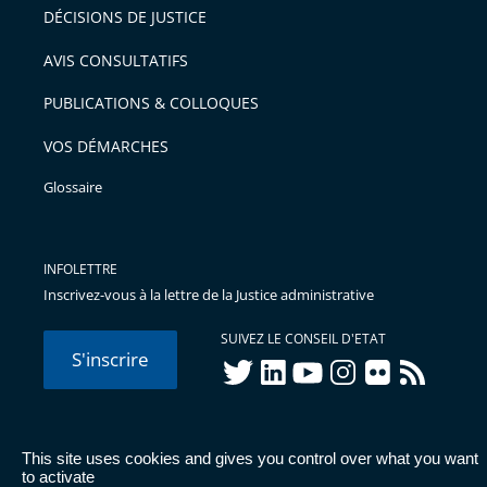
DÉCISIONS DE JUSTICE
AVIS CONSULTATIFS
PUBLICATIONS & COLLOQUES
VOS DÉMARCHES
Glossaire
INFOLETTRE
Inscrivez-vous à la lettre de la Justice administrative
SUIVEZ LE CONSEIL D'ETAT
S'inscrire
twitter
linkedIn
youtube
instagram
flickr
rss
This site uses cookies and gives you control over what you want
© Conseil d'État 2026 -
Mentions légales
-
Cookies
-
Données
to activate