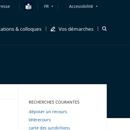
resse
FR
Accessibilité
cations & colloques
Vos démarches
Ouvrir
la
modale
de
recherche
AWEB
RECHERCHES COURANTES
déposer un recours
télérecours
carte des juridictions