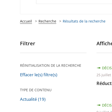
Accueil
Recherche
Résultats de la recherche
Filtrer
Affiche
Passer
les
filtres
pour
RÉINITIALISATION DE LA RECHERCHE
DÉCIS
arriver
Effacer le(s) filtre(s)
25 juille
après
Réduct
TYPE DE CONTENU
Actualité (19)
DÉCIS