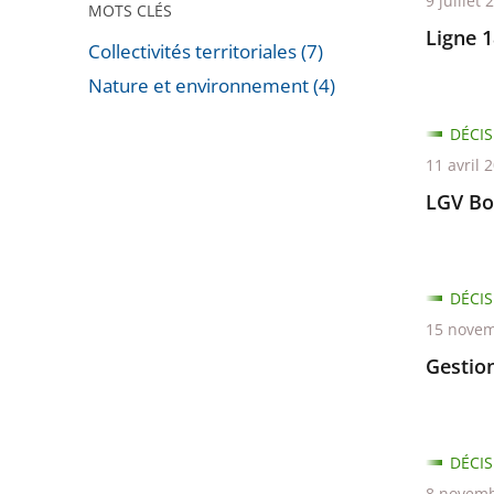
9 juillet 
MOTS CLÉS
Ligne 
Collectivités territoriales (7)
Nature et environnement (4)
Passer
DÉCIS
les
11 avril 
filtres
LGV Bo
pour
arriver
avant
DÉCIS
15 novem
Gestio
DÉCIS
8 novemb