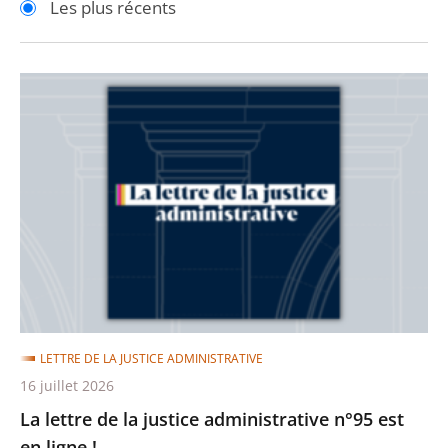
Les plus récents
pour
pour
arriver
arriver
après
avant
La
lettre
de
la
justice
administrative
n°95
est
en
ligne
LETTRE DE LA JUSTICE ADMINISTRATIVE
!
16 juillet 2026
La lettre de la justice administrative n°95 est
en ligne !