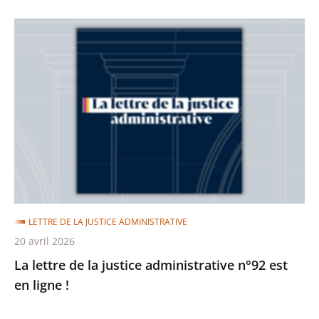
La
lettre
de
la
justice
administrative
n°92
est
en
ligne
LETTRE DE LA JUSTICE ADMINISTRATIVE
!
20 avril 2026
La lettre de la justice administrative n°92 est
en ligne !