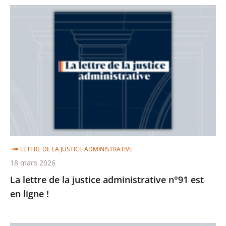
La
lettre
de
la
justice
administrative
n°91
est
en
ligne
LETTRE DE LA JUSTICE ADMINISTRATIVE
!
18 mars 2026
La lettre de la justice administrative n°91 est
en ligne !