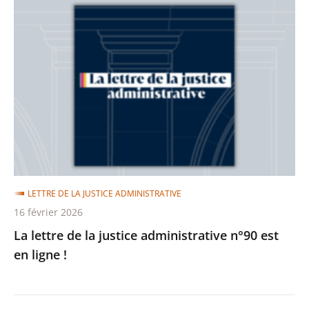
La
lettre
de
la
justice
administrative
n°90
est
en
ligne
LETTRE DE LA JUSTICE ADMINISTRATIVE
!
16 février 2026
La lettre de la justice administrative n°90 est
en ligne !