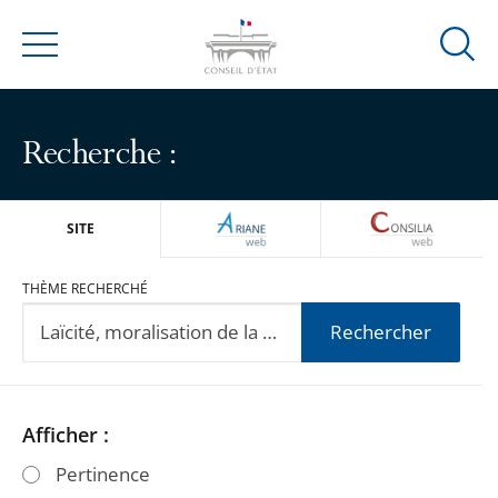
Ouvrir
Menu
la
modal
de
Recherche :
reche
ARIANEWEB
CONSILIA
SITE
THÈME RECHERCHÉ
Rechercher
Passer
Passer
Afficher :
les
les
Pertinence
filtres
filtres