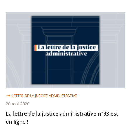
La
lettre
de
la
justice
administrative
n°93
est
en
ligne
LETTRE DE LA JUSTICE ADMINISTRATIVE
!
20 mai 2026
La lettre de la justice administrative n°93 est
en ligne !