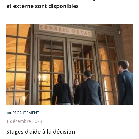
et externe sont disponibles
Stages
d’aide
à
la
décision
RECRUTEMENT
1 décembre 2023
Stages d’aide à la décision