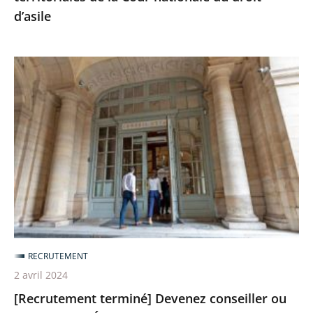
d’asile
[Recrutement
terminé]
Devenez
conseiller
ou
conseillère
d’État
en
service
extraordinaire
RECRUTEMENT
pour
2 avril 2024
exercer
[Recrutement terminé] Devenez conseiller ou
les