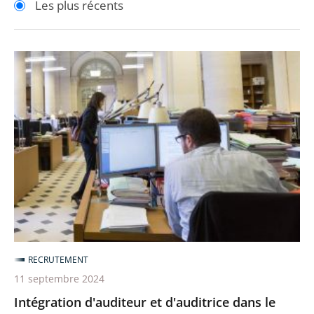
Les plus récents
pour
pour
arriver
arriver
après
avant
Intégration
d'auditeur
et
d'auditrice
dans
le
grade
de
maître
des
requêtes
RECRUTEMENT
11 septembre 2024
Intégration d'auditeur et d'auditrice dans le