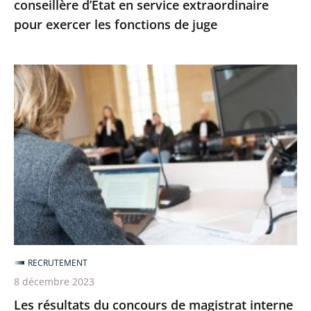
conseillère d’État en service extraordinaire
fonctions
pour exercer les fonctions de juge
de
juge
Les
résultats
du
concours
de
magistrat
interne
et
externe
sont
RECRUTEMENT
disponibles
8 décembre 2023
Les résultats du concours de magistrat interne