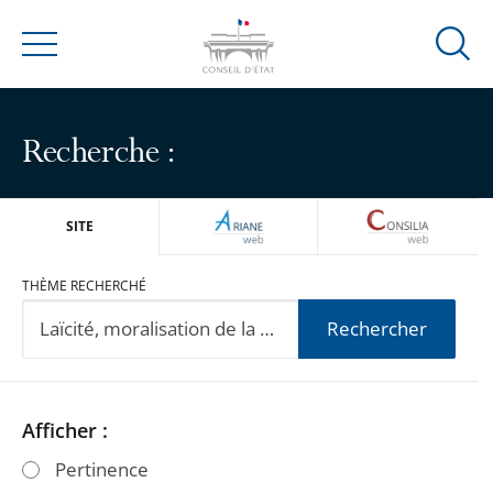
Ouvrir
Menu
la
modal
de
Recherche :
reche
ARIANEWEB
CONSILIA
SITE
THÈME RECHERCHÉ
Rechercher
Passer
Passer
Afficher :
les
les
Pertinence
filtres
filtres