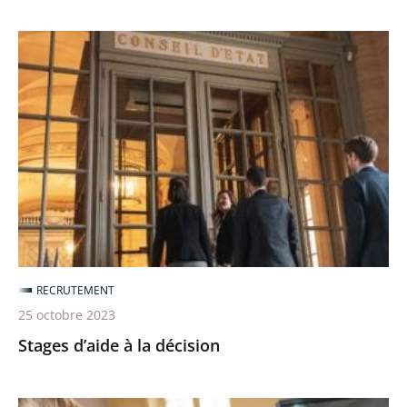
Stages
d’aide
à
la
décision
RECRUTEMENT
25 octobre 2023
Stages d’aide à la décision