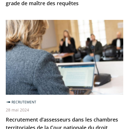
grade de maître des requêtes
Recrutement
d’assesseurs
dans
les
chambres
territoriales
de
la
Cour
nationale
RECRUTEMENT
du
28 mai 2024
droit
Recrutement d’assesseurs dans les chambres
d’asile
territoriales de la Cour nationale du droit