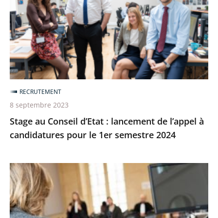
:
lancement
de
l’appel
à
candidatures
RECRUTEMENT
pour
8 septembre 2023
le
Stage au Conseil d’Etat : lancement de l’appel à
1er
candidatures pour le 1er semestre 2024
semestre
2024
Détachement
dans
les
tribunaux