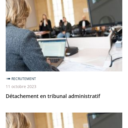
Détachement
en
tribunal
administratif
RECRUTEMENT
11 octobre 2023
Détachement en tribunal administratif
Tour
extérieur